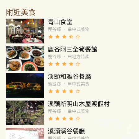
附近美食
青山食堂
鹿谷鄉
．
🍔中式美食
grade
grade
grade
star_half
star_border
鹿谷阿三全筍餐館
鹿谷鄉
．
🍔地方特產
grade
grade
grade
grade
star_border
溪頭和雅谷餐廳
鹿谷鄉
．
🍔中式美食
grade
grade
grade
grade
star_border
溪頭新明山木屋渡假村
鹿谷鄉
．
🍔中式美食
grade
grade
grade
grade
star_border
溪頭溪谷餐廳
鹿谷鄉
．
🍔中式美食