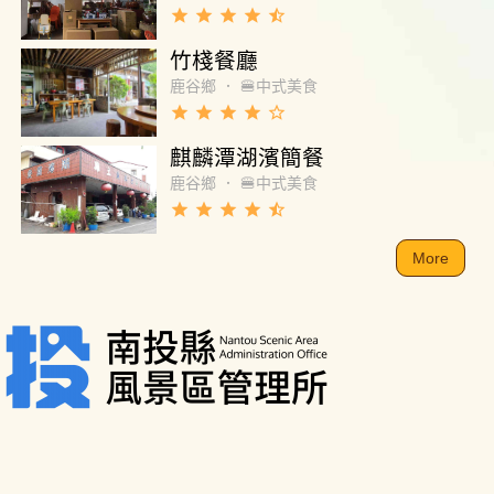
grade
grade
grade
grade
star_half
竹棧餐廳
鹿谷鄉
．
🍔中式美食
grade
grade
grade
grade
star_border
麒麟潭湖濱簡餐
鹿谷鄉
．
🍔中式美食
grade
grade
grade
grade
star_half
More