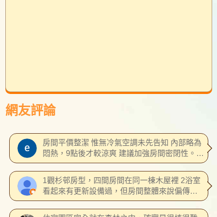
網友評論
房間平價整潔 惟無冷氣空調未先告知 內部略為
悶熱，9點後才較涼爽 建議加強房間密閉性。床
上就爬出大螞蟻，房內也陸續出現數隻椿象和
不知名小蟲 但加購的自助餐晚餐體驗真的非常
1觀杉邨房型，四間房間在同一棟木屋裡 2浴室
糟糕， 要價400元的自助餐菜色及肉品不多
看起來有更新設備過，但房間整體來說偏傳統
（僅雞魚各一）且烹調品質不佳 考量觀光區 菜
老舊 3若隔壁有住其他房客，隔音不太好 4床偏
色少沒關係，問題是烹調部分很糟糕，三杯雞
硬，有冰箱、除濕機、電視、吹風機、電風扇 5