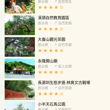
鹿谷鄉
．
📍 遊憩景區
grade
grade
grade
grade
star_border
溪頭自然教育園區
鹿谷鄉
．
📍 自然景觀
grade
grade
grade
grade
star_border
大崙山觀光茶園
鹿谷鄉
．
📍 自然景觀
grade
grade
grade
grade
star_half
永隆開山廟
鹿谷鄉
．
📍 風土史蹟
grade
grade
grade
grade
star_border
長源圳生態步道-林爽文古戰場
鹿谷鄉
．
📍 自然景觀
grade
grade
grade
grade
star_border
小半天石馬公園
鹿谷鄉
．
📍 遊憩景區