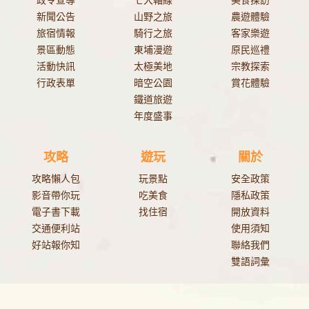
政令宣導
七大軸線
美食探訪
新聞公告
山野之旅
農遊體驗
旅宿情報
騎行之旅
客家樂遊
景區動態
東埔漫遊
原民巡禮
活動快訊
太極美地
宗教探索
行政表單
暗空公園
賞花體驗
鐵道旅遊
年度盛事
攻略
遊玩
關於
攻略懶人包
玩景點
安全政策
影音帶你玩
吃美食
隱私政策
電子書下載
找住宿
開放資料
交通便利站
使用須知
好站報你知
聯絡我們
雙語詞彙