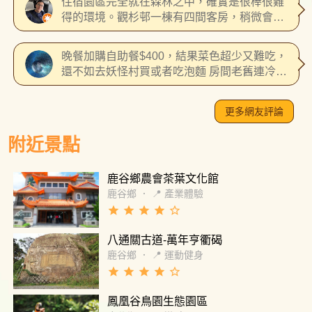
肉表面黑硬內部乾柴…口感像多次重複加熱
住宿園區完全就在森林之中，確實是很棒很難
沒有冷氣，但完全不會熱，到晚上有涼意 6目前
的。其他菜也是類似水準，故晚餐都在吃水餃
得的環境。觀杉邨一棟有四間客房，稍微會聽
附的晚餐是到餐廳用餐，不會和陌生人共桌，
希望廚師能好好調整，珍惜食材！ 隔天早餐就
到隔壁的聲響，硬體設施算堪用，最大的賣點
兩個人，六菜一湯，家常菜，吃得很飽 7早餐是
不錯，與晚餐差異很大
還是窗外的森林美景。早餐不太美味，而且沒
自助式，白粥配些小菜、饅頭、豆漿，可惜飲
晚餐加購自助餐$400，結果菜色超少又難吃，
有很積極的補充餐檯，晚一點到會感覺很多餐
料、咖啡機都沒開放 8因疫情目前沒有夜間導覽
還不如去妖怪村買或者吃泡麵 房間老舊連冷氣
檯都見底。服務人員也感覺沒那麼熱忱。雖然
9窗外能聽見鳥叫、各種生物的聲音，適合喜歡
都沒有，只有電扇... 第二天中午想吃泡麵，才
青年活動中心本就不是高檔取向，但整個軟體
大自然的人，房內偶爾有小蟲、飛蛾 10青年活
發現整個活動中心大廳都沒有飲水機（沒有滾
水準實在還有很大進步空間。
更多網友評論
動中心離主要步道遠一點，到空中走廊、神木
水）... 溪頭環境優美，但一日遊即可...
區需要走好一段路 11辦理check-in的人員感覺
附近景點
很不熟練，人多時要排隊等入住 12若想去附近
的妖怪村，第二大門是有管制時間的，假日5點
過後，第二大門只出不進，所以從妖怪村回來
鹿谷鄉農會茶葉文化館
要從第一大門，繞了好大一圈，這些入住時都
鹿谷鄉
．
📍 產業體驗
沒有詳細說明，園區內各單位只經營自己的，
grade
grade
grade
grade
star_border
沒有統整
八通關古道-萬年亨衢碣
鹿谷鄉
．
📍 運動健身
grade
grade
grade
grade
star_border
鳳凰谷鳥園生態園區