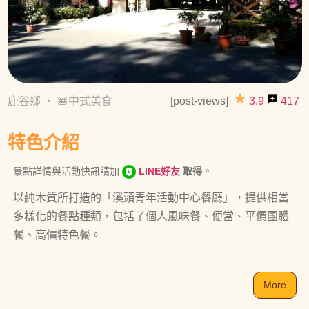
grade
reviews
鹿谷鄉
・
🍔中式美食
[post-views]
3.9
417
特色介紹
景點詳情與活動快訊請加
LINE好友
取得。
以純木質所打造的「溪頭青年活動中心餐廳」，提供相當
多樣化的餐點種類，包括了個人風味餐、便當、平價團體
餐、高價特色餐。
More