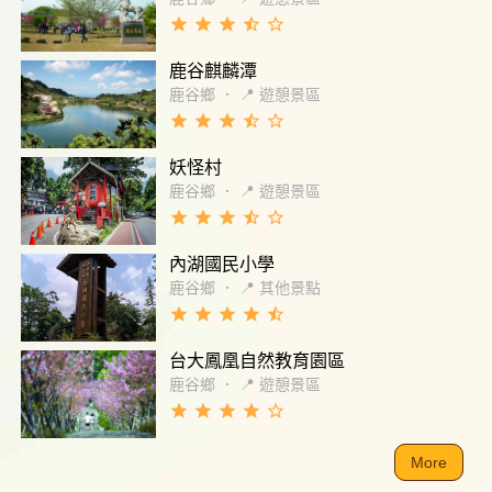
grade
grade
grade
star_half
star_border
鹿谷麒麟潭
鹿谷鄉
．
📍 遊憩景區
grade
grade
grade
star_half
star_border
妖怪村
鹿谷鄉
．
📍 遊憩景區
grade
grade
grade
star_half
star_border
內湖國民小學
鹿谷鄉
．
📍 其他景點
grade
grade
grade
grade
star_half
台大鳳凰自然教育園區
鹿谷鄉
．
📍 遊憩景區
grade
grade
grade
grade
star_border
More