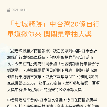
2021-10-11
「七城騎跡」中台灣20條自行
車道揪你來 闖關集章抽大獎
〔記者陳鳳麗／南投報導〕號召民眾到中部7縣市合計
20條自行車道騎車遊玩，包括中彰投竹苗雲嘉7縣市
長，今天在南投縣府共同參加「七城騎跡自行車聯合行
銷活動」，廣邀民眾從明日起到下月底，到這7縣市20
條自行車道騎車賞景，只要下載集章APP，掃瞄指定店
家或景點QRcode，搭配GPS定位，就可參加抽獎，百項
大獎中有價值近5萬元的捷安特公路車等大獎。
中台灣治理平台的7縣市首長會議，今日在南投縣府舉
行，包括：南投縣長林明溱、台中市長盧秀燕、彰化縣