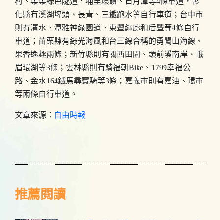
村、集集綠色隧道、埔里環鎮、日月潭等4條車道，彰
化縣有溪湖埤頭、長青、三鐵跑水等自行車道；台中市
則有清水、潭雅神綠園道、東豐綠廊和后豐等4條自行
車道；苗栗縣有綠光海風和台三線合稱的勇闖山海線、
果香逸趣兩條；新竹縣則有關西田園、頭前溪南岸、峨
眉環湖等3條；雲林縣則有騎福朝Bike、1799幸福公
路、金水164鐵馬尋寶騎等3條；嘉義市則有嘉油、環市
等兩條自行車道。
文章來源：
自由時報
推薦閱讀