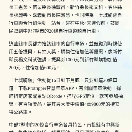
長王惠美、苗栗縣長徐耀昌、新竹縣長楊文科、雲林縣
長張麗善、嘉義副市長陳淑慧，也同時為「七城騎跡自
行車聯合行銷活動」站台，趕在中秋4天連假前，鼓勵
民眾到中部7縣市的20條自行車道騎自行車。
這些縣市長都力推該縣市的自行車道，並鼓勵到時候使
用五倍振興，有抽大獎、購物住宿加值等優惠，像新竹
縣長楊文科就強調，振興券1000元到新竹縣購物加值
200元，住宿加值600元。
「七城騎跡」活動從16日到下月底，只要到這20條車
道，下載Protripper智慧集章APP，有闖關集章活動，掃
瞄指定店家或景點QRcode，搭配GPS定位，就可參加抽
獎，有百項獎品，最其最大獎中價值4萬9800元的捷安
特公路車。
中部7縣市的20條自行車道各具特色，南投縣有中興新