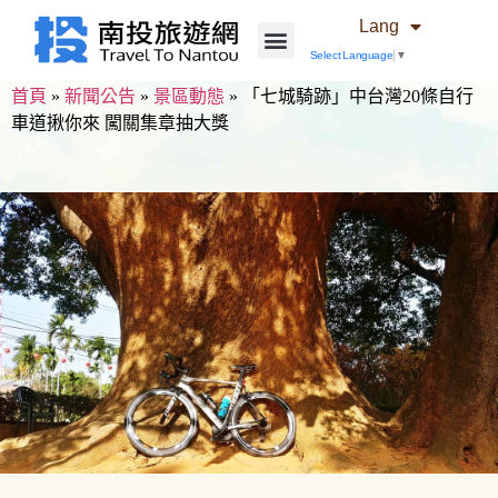
Lang
Select Language
▼
首頁
»
新聞公告
»
景區動態
»
「七城騎跡」中台灣20條自行
車道揪你來 闖關集章抽大獎