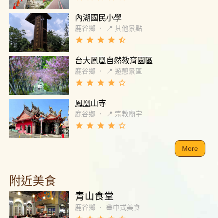
內湖國民小學
鹿谷鄉
．
📍 其他景點
grade
grade
grade
grade
star_half
台大鳳凰自然教育園區
鹿谷鄉
．
📍 遊憩景區
grade
grade
grade
grade
star_border
鳳凰山寺
鹿谷鄉
．
📍 宗教廟宇
grade
grade
grade
grade
star_border
More
附近美食
青山食堂
鹿谷鄉
．
🍔中式美食