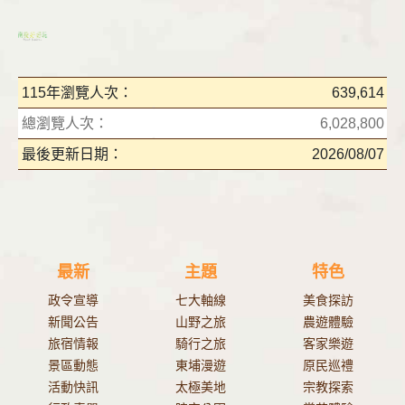
115年瀏覽人次：
639,614
總瀏覽人次：
6,028,800
最後更新日期：
2026/08/07
最新
主題
特色
政令宣導
七大軸線
美食探訪
新聞公告
山野之旅
農遊體驗
旅宿情報
騎行之旅
客家樂遊
景區動態
東埔漫遊
原民巡禮
活動快訊
太極美地
宗教探索