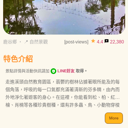
grade
reviews
鹿谷鄉
・
📍 自然景觀
[post-views]
4.4
22,380
特色介紹
景點詳情與活動快訊請加
LINE好友
取得。
走進溪頭自然教育園區，蓊鬱的樹林佔據著眼所能及的每
個角落，呼吸的每一口氣都充滿著清新的芬多精，由內而
外地淨化著遊客的身心。在這裡，你能看到松、柏、紅
檜、肖楠等各種珍貴樹種，還有許多蟲、鳥、小動物穿梭
其中。園內建有完善的觀景平台、瞭望台、空中走廊、森
More
林步道等設施，是許多遊客心中親近大自然的首選景點。