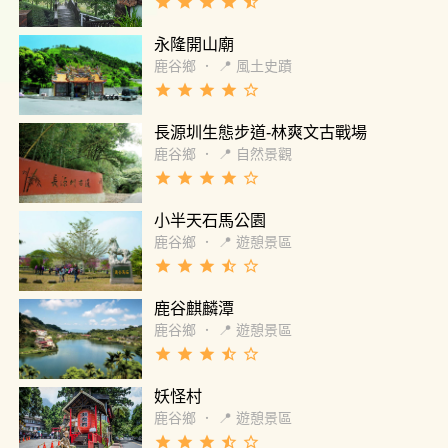
grade
grade
grade
grade
star_half
不好的不建議走地圖上虛線的步道，雖然看起
來很短但都是比較耗體力的路。
永隆開山廟
鹿谷鄉
．
📍 風土史蹟
grade
grade
grade
grade
star_border
長源圳生態步道-林爽文古戰場
鹿谷鄉
．
📍 自然景觀
grade
grade
grade
grade
star_border
小半天石馬公園
鹿谷鄉
．
📍 遊憩景區
grade
grade
grade
star_half
star_border
鹿谷麒麟潭
鹿谷鄉
．
📍 遊憩景區
grade
grade
grade
star_half
star_border
妖怪村
鹿谷鄉
．
📍 遊憩景區
grade
grade
grade
star_half
star_border