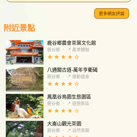
區可能會突然有雨，園區內比較沒有躲雨的地
在涼亭飲食。空中走廊的視野很有趣，走在上
是要當場排隊上車，平日我9點左右搭車大概整
方，還有廁所，大部分都集中在住宿區，如果
面是看不到地面，恐高的人可以走到入口探探
車不到10人，絕對可以上車，很準時發車。到
更多網友評論
更深入園區廁所較少，建議先稍微看號位置，
高度再決定是否放棄。午餐除了自行攜帶，亦
溪頭後要先和站務人員拿回程的號碼牌，但通
避免臨時要上廁所，在大學樓有電瓶車可以
可以在入口處下方的妖怪村覓食，食物種類
附近景點
常10點前就被拿光了，所以變成要離開時直接
搭，一趟50元，可以搭到大學池，一般是30分
多，單價也都不高。 冬季的假日再訪，人潮意
當場等候補，也都有順利坐上車。 溪頭教育園
鐘一班，不過其實不用那麼久，8月底去時大概
外的稀少，第二停車場根本不會停滿，停車費
區旁邊就是妖怪村，裡面有全家和許多吃的，
鹿谷鄉農會茶葉文化館
10分鐘左右就有一班，如果還要到空中走廊或
為一次$120。不過園區內的猴子越來越猖狂，
全家商品很多，沒帶食物和水的可以去這補
神木這些更上面的人，可以搭個單趟電瓶車省
鹿谷鄉
．
📍 產業體驗
尤其是在神木區，只要有塑膠袋就很容易被盯
充。妖怪村吃的東西大概比平地貴10~15元(全
去一些力氣，然後好像也有包車的，不過聽說
grade
grade
grade
grade
star_border
上，建議到溪頭健行盡量不要提塑膠袋。
家價格和平地相同)，但對風景區來說可以接
要提前預約，如果是住在遊樂區裡面，晚上8點
受，味道也還不錯，假日妖怪村會有表演。 溪
八通關古道-萬年亨衢碣
有免費夜間導覽，蠻不錯的，不過遇到下雨可
頭適合一般遊客登山健走，但景點沒什麼太特
能會暫停，可以看到一些小動物，像是青蛙、
鹿谷鄉
．
📍 運動健身
別的，許多人都推薦大學池，但說真的就是一
蝌蚪、馬陸、有些是這裡才有的種類，有時也
grade
grade
grade
grade
star_border
個大一點的池子上蓋個竹橋，所有景點都5分鐘
能在導覽中額外看到其他動物，不過就需要運
就能看完。去爬爬山呼吸一下新鮮空氣還可
鳳凰谷鳥園生態園區
氣了，導覽員也會介紹的蠻詳細，住宿的話車
以。如果想看壯觀的巨木還是建議去阿里山。
可以開到更裡面住宿區的地方，不用停在外
鹿谷鄉
．
📍 遊憩景區
65歲以上入園只要10元，許多老人家舖睡袋佔
面，而且住宿包含門票還蠻划算，可以欣賞晚
grade
grade
grade
grade
star_border
據吊床和走道，有幾位連睡袋都沒有就直接躺
上的溪頭，旁邊有妖怪村，也可以順便去走走
到各個地方，乍看還以為是屍體，觀感不是很
大崙山觀光茶園
好。園區地圖標示並不清楚，常常會不知道自
鹿谷鄉
．
📍 自然景觀
己現在在哪，很容易繞回原本的路。體力比較