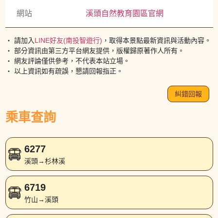
網站
溪頭自然教育園區官網
・ 請加入
LINE好友(南投智遊行)
，取得本景點最新資訊與活動內容。
・ 部分資訊由第三方平台網友提供，版權歸原著作人所有。
・ 網友評論僅供參考，不代表本站立場。
・ 以上資訊如有疏誤，懇請回報指正。
糾錯回報
乘車查詢
6277
溪頭→杉林溪
6719
竹山→溪頭