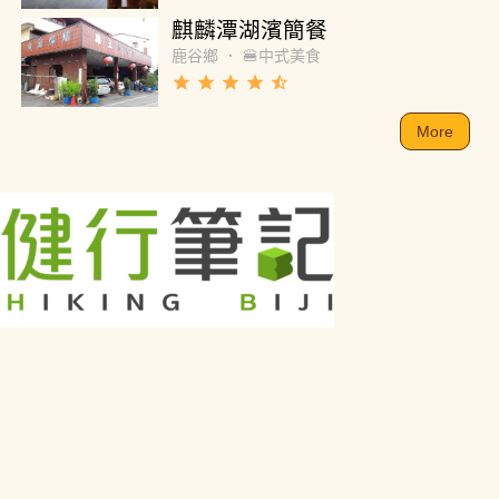
麒麟潭湖濱簡餐
鹿谷鄉
．
🍔中式美食
grade
grade
grade
grade
star_half
More