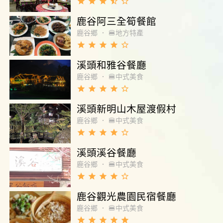
grade
grade
grade
star_half
star_border
鹿谷阿三全筍餐館
鹿谷鄉
．
🍔地方特產
grade
grade
grade
grade
star_border
溪頭和雅谷餐廳
鹿谷鄉
．
🍔中式美食
grade
grade
grade
grade
star_border
溪頭新明山木屋渡假村
鹿谷鄉
．
🍔中式美食
grade
grade
grade
grade
star_border
溪頭溪谷餐廳
鹿谷鄉
．
🍔中式美食
grade
grade
grade
grade
star_border
鹿谷觀光農園民宿餐廳
鹿谷鄉
．
🍔中式美食
grade
grade
grade
grade
grade