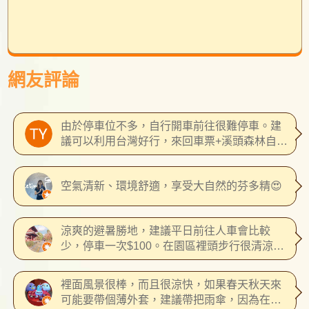
網友評論
由於停車位不多，自行開車前往很難停車。建
議可以利用台灣好行，來回車票+溪頭森林自然
教育園區門票只要420，到台中干城南投客運站
買即可，搭車處/回來也在這裡，時刻表可以搜
空氣清新、環境舒適，享受大自然的芬多精😍
尋南投客運-溪頭線就可以查到了，單趟大概1
小時40分左右。干城站距離台中火車站大概走
路10分，附近有繼光街、秀泰、東協廣場，都
涼爽的避暑勝地，建議平日前往人車會比較
用走的就會到，10~15分內。 上溪頭最後40分
少，停車一次$100。在園區裡頭步行很清涼悠
鐘的路是山路，還滿晃的, 容易暈車要吃暈車
閒舒服，路旁會有很多松鼠同行，整體環境乾
藥。 溪頭教育園區和杉林溪森林度假園區不是
淨整潔。大學池旁邊的造景很適合拍照，附近
同一個點，杉林溪森林度假園區大概還要往內
裡面風景很棒，而且很涼快，如果春天秋天來
的餐廳廁所還算乾淨。走到幽靜步道涼亭，要
開30分，台灣好行-溪頭線也可以到但一天只有
可能要帶個薄外套，建議帶把雨傘，因為在山
注意附近有很多猴子對人虎視眈眈，建議不要
一班車來回 來回套票並沒有保留客運位子，還