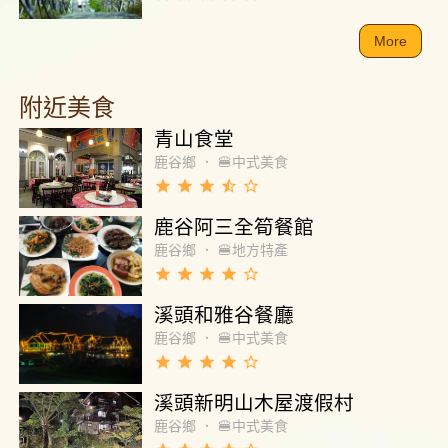
More
附近美食
青山食堂
鹿谷鄉
．
🍔中式美食
grade
grade
grade
star_half
star_border
鹿谷阿三全筍餐館
鹿谷鄉
．
🍔地方特產
grade
grade
grade
grade
star_border
溪頭和雅谷餐廳
鹿谷鄉
．
🍔中式美食
grade
grade
grade
grade
star_border
溪頭新明山木屋渡假村
鹿谷鄉
．
🍔中式美食