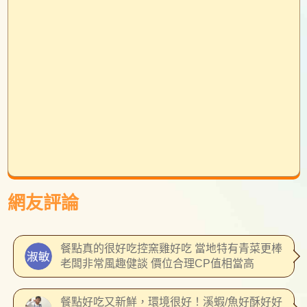
網友評論
餐點真的很好吃控窯雞好吃 當地特有青菜更棒
老闆非常風趣健談 價位合理CP值相當高
餐點好吃又新鮮，環境很好！溪蝦/魚好酥好好