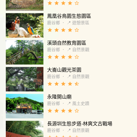
grade
grade
grade
grade
star_border
鳳凰谷鳥園生態園區
鹿谷鄉
．
📍 遊憩景區
grade
grade
grade
grade
star_border
溪頭自然教育園區
鹿谷鄉
．
📍 自然景觀
grade
grade
grade
grade
star_border
大崙山觀光茶園
鹿谷鄉
．
📍 自然景觀
grade
grade
grade
grade
star_half
永隆開山廟
鹿谷鄉
．
📍 風土史蹟
grade
grade
grade
grade
star_border
長源圳生態步道-林爽文古戰場
鹿谷鄉
．
📍 自然景觀