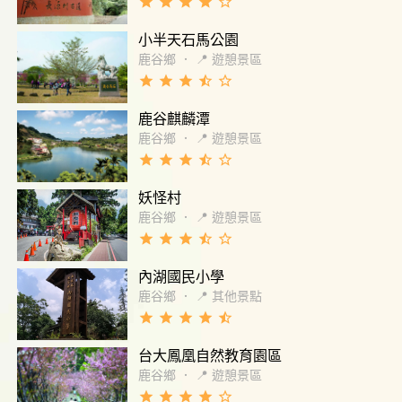
grade
grade
grade
grade
star_border
小半天石馬公園
鹿谷鄉
．
📍 遊憩景區
grade
grade
grade
star_half
star_border
鹿谷麒麟潭
鹿谷鄉
．
📍 遊憩景區
grade
grade
grade
star_half
star_border
妖怪村
鹿谷鄉
．
📍 遊憩景區
grade
grade
grade
star_half
star_border
內湖國民小學
鹿谷鄉
．
📍 其他景點
grade
grade
grade
grade
star_half
台大鳳凰自然教育園區
鹿谷鄉
．
📍 遊憩景區
grade
grade
grade
grade
star_border