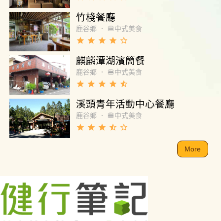
竹棧餐廳
鹿谷鄉
．
🍔中式美食
grade
grade
grade
grade
star_border
麒麟潭湖濱簡餐
鹿谷鄉
．
🍔中式美食
grade
grade
grade
grade
star_half
溪頭青年活動中心餐廳
鹿谷鄉
．
🍔中式美食
grade
grade
grade
star_half
star_border
More