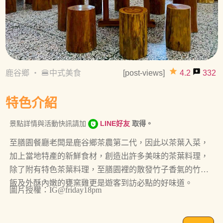
grade
reviews
鹿谷鄉
・
🍔中式美食
[post-views]
4.2
332
特色介紹
景點詳情與活動快訊請加
LINE好友
取得。
至膳園餐廳老闆是鹿谷鄉茶農第二代，因此以茶葉入菜，
加上當地特產的新鮮食材，創造出許多美味的茶葉料理，
除了附有特色茶葉料理，至膳園裡的散發竹子香氣的竹筒
飯及外酥內嫩的甕窯雞更是遊客到訪必點的好味道。
圖片授權：IG@friday18pm