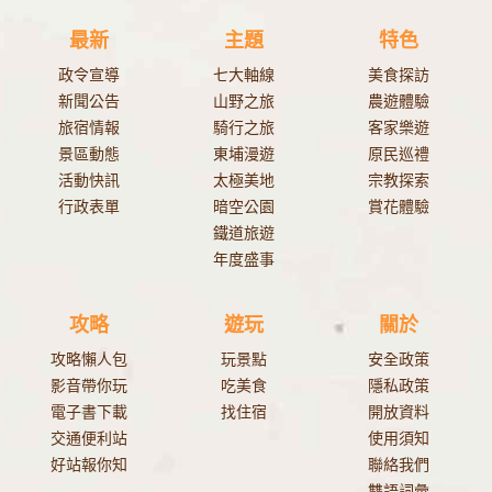
最新
主題
特色
政令宣導
七大軸線
美食探訪
新聞公告
山野之旅
農遊體驗
旅宿情報
騎行之旅
客家樂遊
景區動態
東埔漫遊
原民巡禮
活動快訊
太極美地
宗教探索
行政表單
暗空公園
賞花體驗
鐵道旅遊
年度盛事
攻略
遊玩
關於
攻略懶人包
玩景點
安全政策
影音帶你玩
吃美食
隱私政策
電子書下載
找住宿
開放資料
交通便利站
使用須知
好站報你知
聯絡我們
雙語詞彙