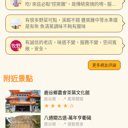
吃/ 來這必點“控窯雞”，是傳統窯燒的唷~ 服務
人員親切~來南投鹿谷推薦這裡用餐~👍👍
有很多野菜可點，溪蝦不錯 甕窯雞中等水準還
是有柴 魚清蒸調味不夠有腥味
有誠信的老店，味道不變，服務不變，空间寬
敞，安全。
更多網友評論
附近景點
鹿谷鄉農會茶葉文化館
鹿谷鄉
．
📍 產業體驗
grade
grade
grade
grade
star_border
八通關古道-萬年亨衢碣
鹿谷鄉
．
📍 運動健身