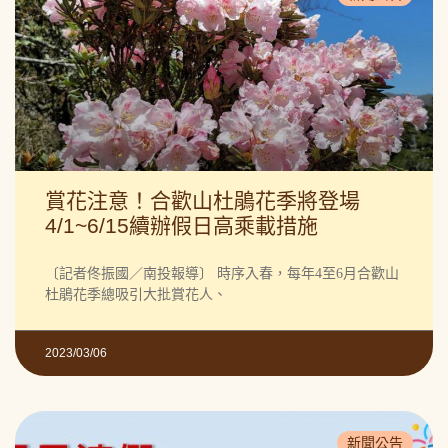
賞花注意！合歡山杜鵑花季將登場
4/1~6/15續辦假日高乘載措施
〔記者佟振國／南投報導〕 時序入春，每年4至6月合歡山
杜鵑花季總吸引大批賞花人、
2023/03/06
新聞公告