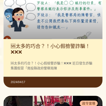
🆘太多的巧合？！小心假檢警詐騙！
❌❌❌
🆘太多的巧合？！小心假檢警詐騙！❌❌❌ 近日發生詐騙
集團假冒「南投縣政府警察局陳
2024/04/17
政令宣導