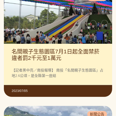
名間親子生態園區7月1日起全面禁菸
違者罰2千元至1萬元
【記者黑中亮／南投報導】 南投「名間親子生態園區」占
地2.6公頃，是全縣第一座結
2023/07/05
新聞公告