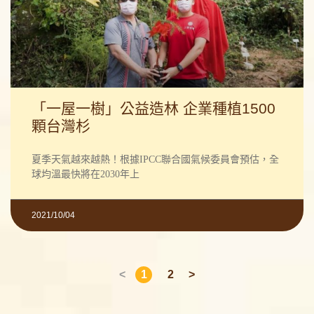
「一屋一樹」公益造林 企業種植1500
顆台灣杉
夏季天氣越來越熱！根據IPCC聯合國氣候委員會預估，全
球均溫最快將在2030年上
2021/10/04
<
1
2
>