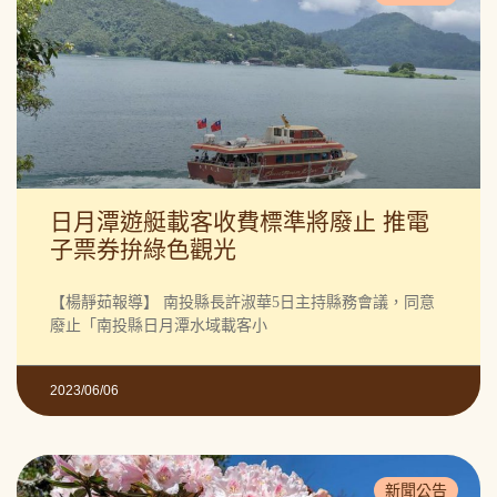
日月潭遊艇載客收費標準將廢止 推電
子票券拚綠色觀光
【楊靜茹報導】 南投縣長許淑華5日主持縣務會議，同意
廢止「南投縣日月潭水域載客小
2023/06/06
新聞公告