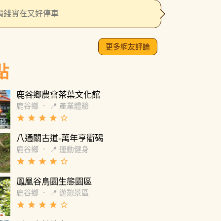
裡面用餐環境優，桌椅由實木製成，木頭的質
價錢實在又好停車
觸感非常紮實柔和，沒有一般餐廳給人的塑膠
感受。雖然用餐時間忙碌，工作人員也有即時
服務和回應，但也是因為忙碌導致部分餐點的
有切仔細，例如：高麗菜夾起來是一大葉，所
更多網友評論
的時候有點困難。整體而言，這裡非常適合多
點
餐！
鹿谷鄉農會茶葉文化館
鹿谷鄉
．
📍 產業體驗
grade
grade
grade
grade
star_border
八通關古道-萬年亨衢碣
鹿谷鄉
．
📍 運動健身
grade
grade
grade
grade
star_border
鳳凰谷鳥園生態園區
鹿谷鄉
．
📍 遊憩景區
grade
grade
grade
grade
star_border