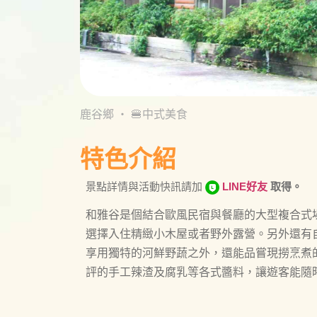
鹿谷鄉
・
🍔中式美食
特色介紹
景點詳情與活動快訊請加
LINE好友
取得。
和雅谷是個結合歐風民宿與餐廳的大型複合式
選擇入住精緻小木屋或者野外露營。另外還有
享用獨特的河鮮野蔬之外，還能品嘗現撈烹煮
評的手工辣渣及腐乳等各式醬料，讓遊客能隨