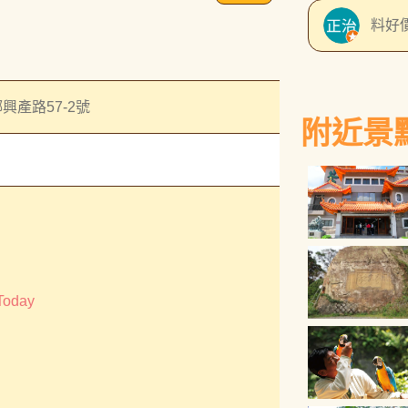
友。
料好
感和
製品
給予
菜沒
以吃
興產路57-2號
附近景
人聚
Today