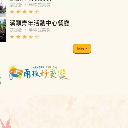
鹿谷鄉
．
🍔中式美食
grade
grade
grade
grade
star_half
溪頭青年活動中心餐廳
鹿谷鄉
．
🍔中式美食
grade
grade
grade
star_half
star_border
More