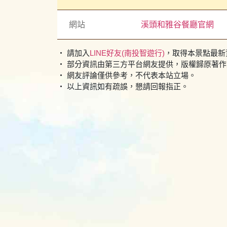
網站
溪頭和雅谷餐廳官網
・ 請加入
LINE好友(南投智遊行)
，取得本景點最新
・ 部分資訊由第三方平台網友提供，版權歸原著
・ 網友評論僅供參考，不代表本站立場。
・ 以上資訊如有疏誤，懇請回報指正。