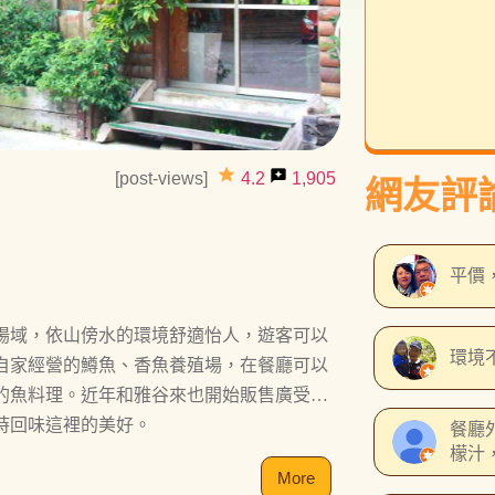
grade
reviews
[post-views]
4.2
1,905
網友評
平價
場域，依山傍水的環境舒適怡人，遊客可以
環境
自家經營的鱒魚、香魚養殖場，在餐廳可以
的魚料理。近年和雅谷來也開始販售廣受好
時回味這裡的美好。
餐廳
檬汁
炒，
More