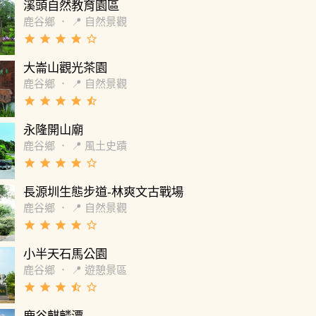
溪頭自然教育園區
鹿谷鄉
．
📍 自然景觀
grade
grade
grade
grade
star_border
大崙山觀光茶園
鹿谷鄉
．
📍 自然景觀
grade
grade
grade
grade
star_half
永隆開山廟
鹿谷鄉
．
📍 風土史蹟
grade
grade
grade
grade
star_border
長源圳生態步道-林爽文古戰場
鹿谷鄉
．
📍 自然景觀
grade
grade
grade
grade
star_border
小半天石馬公園
鹿谷鄉
．
📍 遊憩景區
grade
grade
grade
star_half
star_border