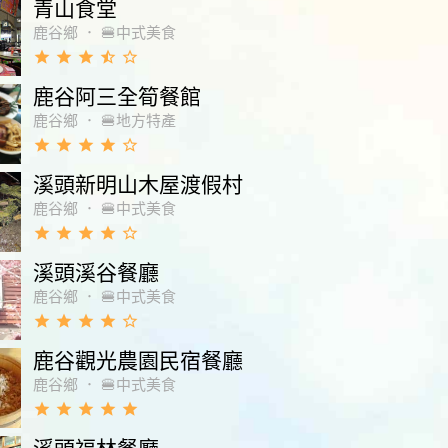
青山食堂
鹿谷鄉
．
🍔中式美食
grade
grade
grade
star_half
star_border
鹿谷阿三全筍餐館
鹿谷鄉
．
🍔地方特產
grade
grade
grade
grade
star_border
溪頭新明山木屋渡假村
鹿谷鄉
．
🍔中式美食
grade
grade
grade
grade
star_border
溪頭溪谷餐廳
鹿谷鄉
．
🍔中式美食
grade
grade
grade
grade
star_border
鹿谷觀光農園民宿餐廳
鹿谷鄉
．
🍔中式美食
grade
grade
grade
grade
grade