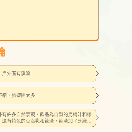
論
，戶外區有溪流
不錯，旅遊團太多
外有許多自然景觀，飲品為自製的烏梅汁和檸
，還有特色的豆腐乳和辣渣，辣渣加了芝麻去
因此非常香也不會過辣，適合做伴手禮送給親