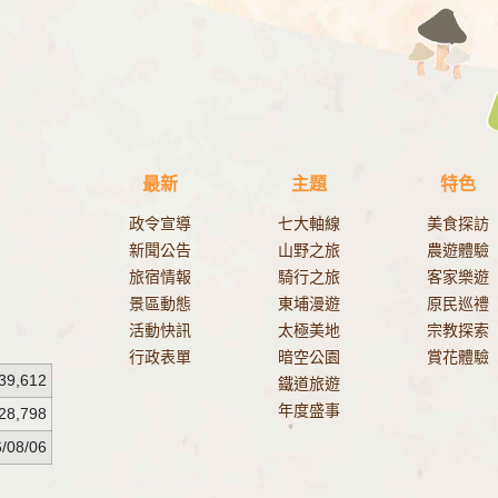
最新
主題
特色
政令宣導
七大軸線
美食探訪
新聞公告
山野之旅
農遊體驗
旅宿情報
騎行之旅
客家樂遊
景區動態
東埔漫遊
原民巡禮
活動快訊
太極美地
宗教探索
行政表單
暗空公園
賞花體驗
39,612
鐵道旅遊
年度盛事
28,798
/08/06