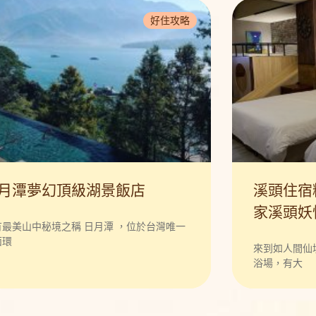
好住攻略
月潭夢幻頂級湖景飯店
溪頭住宿
家溪頭妖
有最美山中秘境之稱 日月潭 ，位於台灣唯一
面環
來到如人間仙
浴場，有大