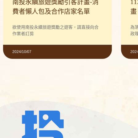
南投永續旅遊獎勵引客計畫-消
1
費者懶人包及合作店家名單
畫
欲使用南投永續旅遊獎勵之遊客，請直接向合
為
作業者訂房
政
2024/10/07
202