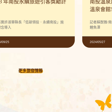
13 年南投永續旅遊引客獎勵計
南投溫泉旅宿
溫泉會館5
落實許淑華縣長「低碳領投．永續南投」施
記者蘇猷雅/
理念導入
鯉魚潭
4/09/25
2024/05/27
更多旅宿情報