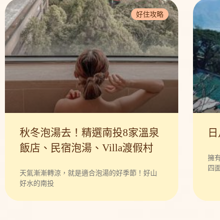
好住攻略
秋冬泡湯去！精選南投8家溫泉
日
飯店、民宿泡湯、Villa渡假村
擁
四
天氣漸漸轉涼，就是適合泡湯的好季節！好山
好水的南投