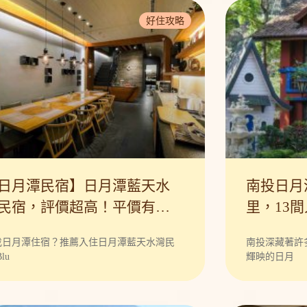
相
Face
好住攻略
關
粉
連
絲
結
專
頁
(另
開
新
視
窗)
日月潭民宿】日月潭藍天水
南投日月
民宿，評價超高！平價有設
里，13
感！
一次蒐羅
找日月潭住宿？推薦入住日月潭藍天水灣民
南投深藏著許
lu
輝映的日月