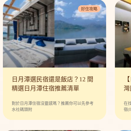
相
相
好住攻略
關
關
連
連
結
結
日月潭選民宿還是飯店？12 間
【
精選日月潭住宿推薦清單
灣
計
對於日月潭住宿沒靈感嗎？推薦你可以先參考
在
水社碼頭附
宿(B