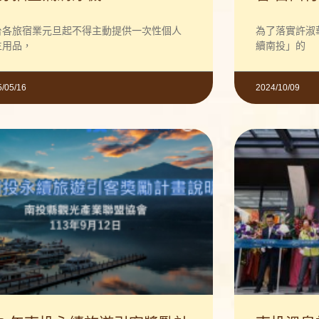
台各旅宿業元旦起不得主動提供一次性個人
為了落實許淑
生用品，
續南投」的
5/05/16
2024/10/09