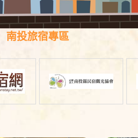
南投旅宿專區
南
南
投
投
旅
旅
遊
遊
網
網