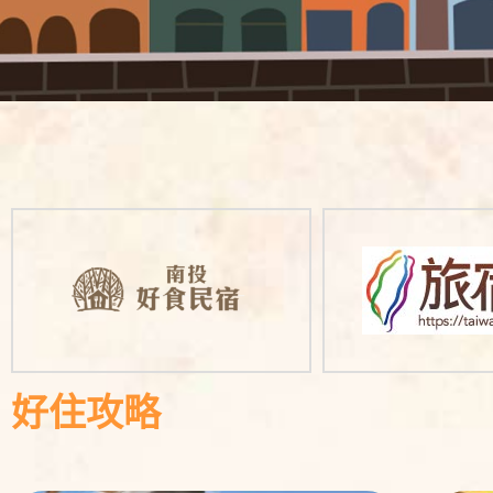
南
南
好住攻略
投
投
旅
旅
遊
遊
網
網