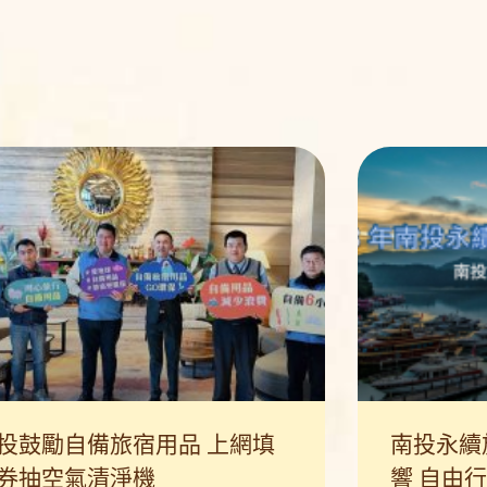
投鼓勵自備旅宿用品 上網填
南投永續
券抽空氣清淨機
響 自由