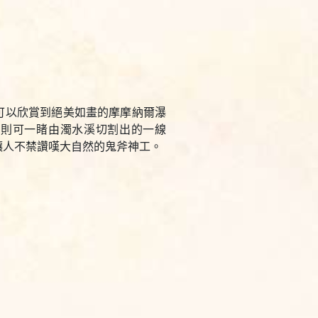
可以欣賞到絕美如畫的摩摩納爾瀑
，則可一睹由濁水溪切割出的一線
讓人不禁讚嘆大自然的鬼斧神工。