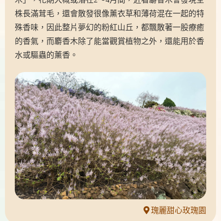
株長滿茸毛，還會散發很像薰衣草和薄荷混在一起的特
殊香味，因此整片夢幻的粉紅山丘，都飄散著一股療癒
的香氣，而麝香木除了能當觀賞植物之外，還能用於香
水或驅蟲的薰香。
瑰麗甜心玫瑰園