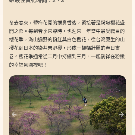
🌿最佳賞花時間：2、3
冬去春來，暨梅花開的撲鼻香後，緊接著是粉嫩櫻花盛
開之際。每到春季來臨時，也迎來一年當中最受矚目的
櫻花季，滿山遍野的粉紅與白色櫻花，從台灣原生的山
櫻花到日本的染井吉野櫻，形成一幅幅壯麗的春日畫
卷。櫻花季通常從二
月中持續到三月，一起徜徉在粉嫩
的幸福氛圍裡吧！