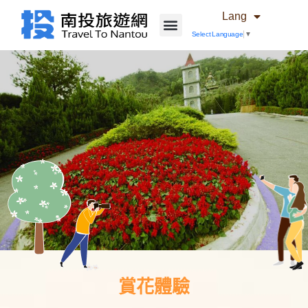
Lang
Select Language
▼
賞花體驗