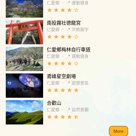
仁愛鄉
．
📍 運動健身
grade
grade
grade
grade
star_border
南投霧社德龍宮
仁愛鄉
．
📍 宗教廟宇
grade
grade
grade
grade
star_border
仁愛鄉梅林自行車道
仁愛鄉
．
📍 運動健身
grade
grade
grade
grade
star_border
鳶峰星空劇場
仁愛鄉
．
📍 遊憩景區
grade
grade
grade
grade
grade
合歡山
仁愛鄉
．
📍 自然景觀
grade
grade
grade
grade
star_half
More