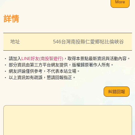
More
詳情
地址
546台灣南投縣仁愛鄉帖比倫峽谷
・ 請加入
LINE好友(南投智遊行)
，取得本景點最新資訊與活動內容。
・ 部分資訊由第三方平台網友提供，版權歸原著作人所有。
・ 網友評論僅供參考，不代表本站立場。
・ 以上資訊如有疏誤，懇請回報指正。
糾錯回報