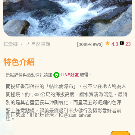
grade
reviews
仁愛鄉
・
📍 自然景觀
[post-views]
4.3
23
特色介紹
景點詳情與活動快訊請加
LINE好友
取得。
南投紅香部落裡的「帖比倫瀑布」，被不少在地人稱為人
間秘境。約1,300公尺的海拔高度，讓水質清澈湍急，最特
別的是其岩壁因長年沖刷氧化，而呈現五彩斑斕的色澤，
配上綠意點綴，絕美景緻吸引不少健行及攝影愛好者前
圖片來源：好好玩台灣／IG@zian_taiwan
往。