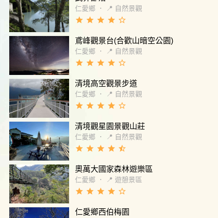
仁愛鄉
．
📍 自然景觀
grade
grade
grade
grade
star_border
鳶峰觀景台(合歡山暗空公園)
仁愛鄉
．
📍 自然景觀
grade
grade
grade
grade
star_border
清境高空觀景步道
仁愛鄉
．
📍 自然景觀
grade
grade
grade
grade
star_border
清境觀星園景觀山莊
仁愛鄉
．
📍 自然景觀
grade
grade
grade
grade
star_half
奧萬大國家森林遊樂區
仁愛鄉
．
📍 遊憩景區
grade
grade
grade
grade
star_border
仁愛鄉西伯梅園