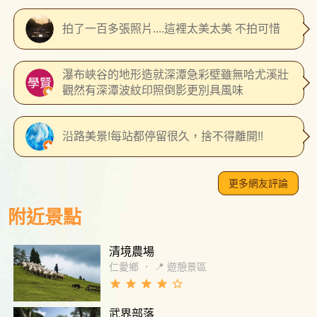
拍了一百多張照片....這裡太美太美 不拍可惜
瀑布峽谷的地形造就深潭急彩壁雖無哈尤溪壯
觀然有深潭波紋印照倒影更別具風味
沿路美景!每站都停留很久，捨不得離開!!
更多網友評論
附近景點
清境農場
仁愛鄉
．
📍 遊憩景區
grade
grade
grade
grade
star_border
武界部落