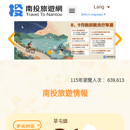
Lang
Select Language
▼
相
關
內
115年瀏覽人次： 639,613
容
連
南投旅遊情報
結
草屯鎮