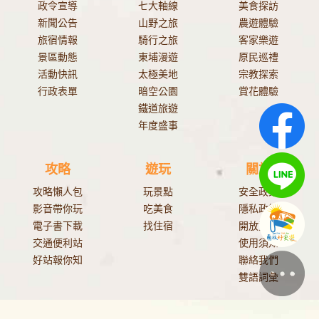
政令宣導
七大軸線
美食探訪
新聞公告
山野之旅
農遊體驗
旅宿情報
騎行之旅
客家樂遊
景區動態
東埔漫遊
原民巡禮
活動快訊
太極美地
宗教探索
行政表單
暗空公園
賞花體驗
鐵道旅遊
年度盛事
攻略
遊玩
關於
攻略懶人包
玩景點
安全政策
影音帶你玩
吃美食
隱私政策
電子書下載
找住宿
開放資料
交通便利站
使用須知
好站報你知
聯絡我們
雙語詞彙