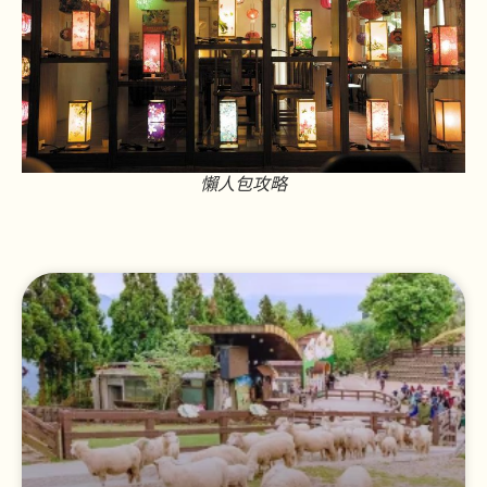
懶人包攻略