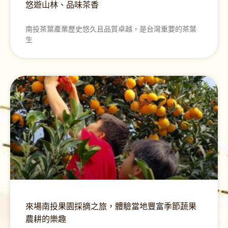
悠遊山林、品味茶香
南投茶葉產業歷史悠久且品質卓越，是台灣重要的茶葉
生
來場南投果園採摘之旅，體驗當地豐富季節蔬果
農耕的樂趣