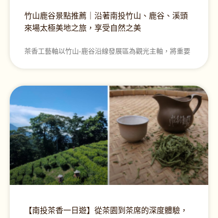
竹山鹿谷景點推薦｜沿著南投竹山、鹿谷、溪頭
來場太極美地之旅，享受自然之美
茶香工藝軸以竹山-鹿谷沿線發展區為觀光主軸，將重要
【南投茶香一日遊】從茶園到茶席的深度體驗，