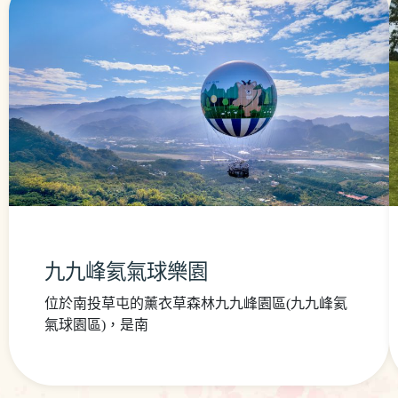
九九峰氦氣球樂園
位於南投草屯的薰衣草森林九九峰園區(九九峰氦
氣球園區)，是南