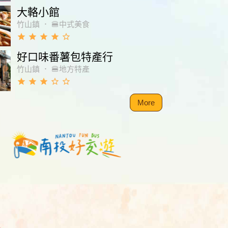
大輅小館
竹山鎮
．
🍔中式美食
grade
grade
grade
grade
star_border
好口味番薯包特產行
竹山鎮
．
🍔地方特產
grade
grade
grade
star_border
star_border
More