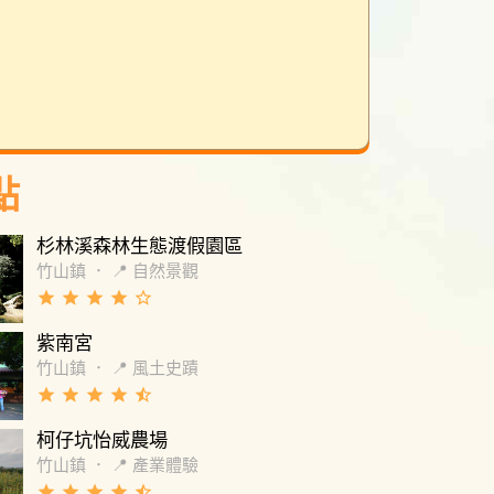
點
杉林溪森林生態渡假園區
竹山鎮
．
📍 自然景觀
grade
grade
grade
grade
star_border
紫南宮
竹山鎮
．
📍 風土史蹟
grade
grade
grade
grade
star_half
柯仔坑怡威農場
竹山鎮
．
📍 產業體驗
grade
grade
grade
grade
star_half