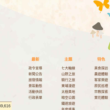
最新
主題
特色
政令宣導
七大軸線
美食探訪
新聞公告
山野之旅
農遊體驗
旅宿情報
騎行之旅
客家樂遊
景區動態
東埔漫遊
原民巡禮
活動快訊
太極美地
宗教探索
行政表單
暗空公園
賞花體驗
鐵道旅遊
39,616
年度盛事