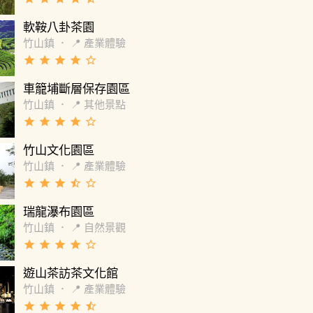
軟鞍八卦茶園
竹山鎮
．
📍 產業體驗
grade
grade
grade
grade
star_border
車籠埔斷層保存園區
竹山鎮
．
📍 其他景點
grade
grade
grade
grade
star_border
竹山文化園區
竹山鎮
．
📍 產業體驗
grade
grade
grade
star_half
star_border
瑞龍瀑布園區
竹山鎮
．
📍 自然景觀
grade
grade
grade
grade
star_border
遊山茶訪茶文化館
竹山鎮
．
📍 產業體驗
grade
grade
grade
grade
star_half