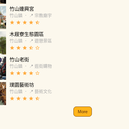
竹山連興宮
竹山鎮
．
📍 宗教廟宇
grade
grade
grade
grade
star_half
木屐寮生態園區
竹山鎮
．
📍 遊憩景區
grade
grade
grade
star_half
star_border
竹山老街
竹山鎮
．
📍 逛街購物
grade
grade
grade
grade
star_border
璞園藝術坊
竹山鎮
．
📍 藝術文化
grade
grade
grade
grade
star_half
More