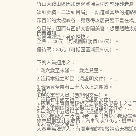
竹山大鞍山區因加走寮溪湍急切割堅硬砂岩層
崁到肚臍、二崁到目眉」一語道盡當地的道路
深百米的太極峽谷，讓您得以居高臨下盡在橋
谷風光，因而有西部太魯閣美譽！想要體驗太
門票資訊
您驚嘆連連、身心暢快。
全票：200元（可抵園區消費150元）。
優待票：80元（可抵園區消費50元）。
下列人員適用之：
1.滿六歲至未滿十二歲之兒童。
2.設籍本縣之縣民（憑證明文件）。
3.應購買全票者三十人以上之團體。
免費：
4.現役軍警人員（憑證明文件）。
1.設籍竹山鎮之鎮民（憑證明文件）。
5.持地方主管機關核發之志願服務榮譽卡之志
2.進入本園區接洽公務並持有證明文件者。
6.年滿六十五歲以上者（憑證明文件）。
3.身心障礙人士及陪同者一名（憑身心障礙證
停車場則採計次收費，汽車每次100元，機車每
4.未滿六歲之兒童。
大客車無法進入，有關車輛的接駁請洽天梯遊