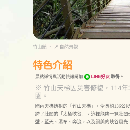
竹山鎮
・
📍 自然景觀
特色介紹
景點詳情與活動快訊請加
LINE好友
取得。
※ 竹山天梯因災害修復，114年
園。
國內天梯始祖的「竹山天梯」，全長約136公
跨了壯闊的「太極峽谷」。這裡能夠一覽壯闊
壁，藍天、瀑布、奔流，以及絕美的峽谷風光