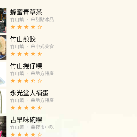
蜂蜜青草茶
竹山鎮
．
🍔甜點冰品
grade
grade
grade
grade
star_border
竹山煎餃
竹山鎮
．
🍔中式美食
grade
grade
grade
grade
star_half
竹山捲仔粿
竹山鎮
．
🍔地方特產
grade
grade
grade
star_half
star_border
永光堂大補蛋
竹山鎮
．
🍔地方特產
grade
grade
grade
grade
star_half
古早味碗粿
竹山鎮
．
🍔夜市小吃
grade
grade
grade
grade
star_border