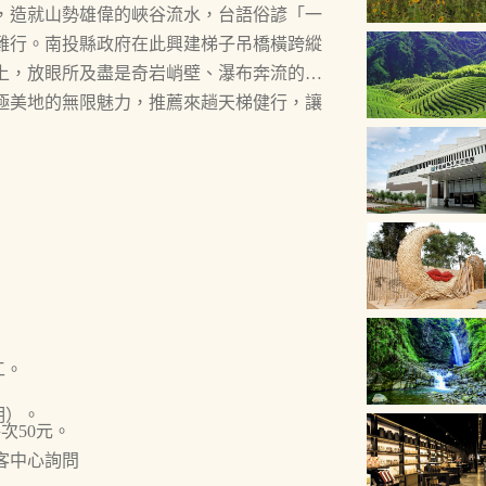
，造就山勢雄偉的峽谷流水，台語俗諺「一
難行。南投縣政府在此興建梯子吊橋橫跨縱
上，放眼所及盡是奇岩峭壁、瀑布奔流的峽
極美地的無限魅力，推薦來趟天梯健行，讓
工。
明）。
次50元。
客中心詢問