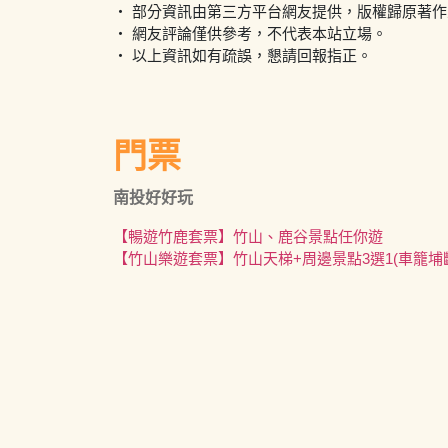
・ 部分資訊由第三方平台網友提供，版權歸原著
・ 網友評論僅供參考，不代表本站立場。
・ 以上資訊如有疏誤，懇請回報指正。
門票
南投好好玩
【暢遊竹鹿套票】竹山、鹿谷景點任你遊
【竹山樂遊套票】竹山天梯+周邊景點3選1(車籠埔