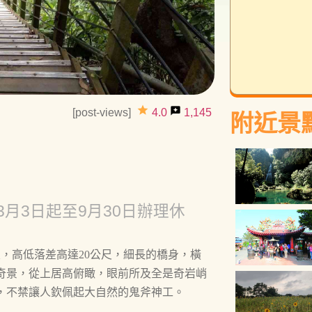
grade
reviews
[post-views]
4.0
1,145
附近景
3月3日起至9月30日辦理休
尺，高低落差高達20公尺，細長的橋身，橫
奇景，從上居高俯瞰，眼前所及全是奇岩峭
，不禁讓人欽佩起大自然的鬼斧神工。