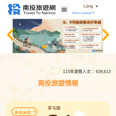
Lang
Select Language
▼
相
關
內
115年瀏覽人次： 639,613
容
連
南投旅遊情報
結
草屯鎮