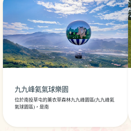
九九峰氦氣球樂園
位於南投草屯的薰衣草森林九九峰園區(九九峰氦
氣球園區)，是南