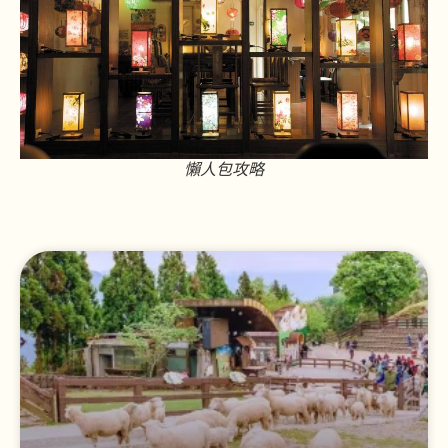
懶人包攻略