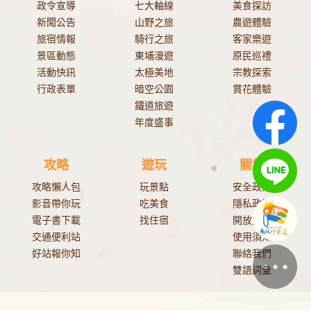
政令宣導
七大軸線
美食探訪
新聞公告
山野之旅
農遊體驗
旅宿情報
騎行之旅
客家樂遊
景區動態
東埔漫遊
原民巡禮
活動快訊
太極美地
宗教探索
行政表單
暗空公園
賞花體驗
鐵道旅遊
年度盛事
攻略
遊玩
關於
攻略懶人包
玩景點
安全政策
影音帶你玩
吃美食
隱私政策
電子書下載
找住宿
開放資料
交通便利站
使用須知
好站報你知
聯絡我們
雙語詞彙