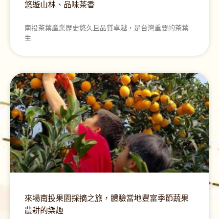
悠遊山林、品味茶香
南投茶葉產業歷史悠久且品質卓越，是台灣重要的茶葉
生
來場南投果園採摘之旅，體驗當地豐富季節蔬果
農耕的樂趣