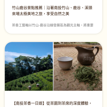
竹山鹿谷景點推薦｜沿著南投竹山、鹿谷、溪頭
來場太極美地之旅，享受自然之美
茶香工藝軸以竹山-鹿谷沿線發展區為觀光主軸，將重要
【南投茶香一日遊】從茶園到茶席的深度體驗，