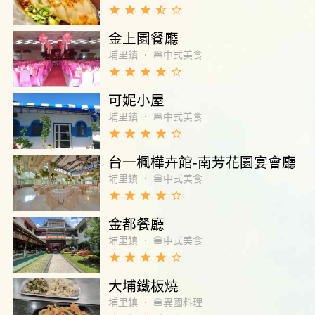
道是義大利麵。 飲品有牛奶、豆漿和柳橙汁，
grade
grade
grade
star_half
star_border
另外還有一碟三樣的炸物碟子（洋蔥圈、培
根、雞塊）、麵包，還有兩樣水果。 選擇不
金上園餐廳
多，味道冷了不好說，讓我完全不能接受的
埔里鎮
．
🍔中式美食
是，在這裡用餐蒼蠅真的超級多，多到我一進
grade
grade
grade
grade
star_border
用餐區就看見蒼蠅停在蒸蛋上洗手，而餐廳只
在隔著走道的吧台上放蒼蠅紙，菜品放置區完
可妮小屋
全沒有相關措施或服務人員巡邏驅趕，衛生條
埔里鎮
．
🍔中式美食
件讓我無法接受。 最搞笑的是，我跟同行友人
grade
grade
grade
grade
star_border
共夾了五個麵包給吧台請他幫忙烤一下，一等
就是二十分鐘，就算他一個一個烤，每一個烤
台一楓樺卉館-南芳花園宴會廳
四分鐘就算了，為什麼烤完的麵包只有外表變
埔里鎮
．
🍔中式美食
了，上來還是冷的？ 剛剛說了，我們夾了五個
grade
grade
grade
grade
star_border
麵包，但是只送來四個，服務人員指著取餐台
上的麵包盤說「還少一個小餐包。」對，我看
金都餐廳
出來了，我們盤子上少一個麵包，但是他也沒
埔里鎮
．
🍔中式美食
解釋，又回吧台裡了，一開始我們以為是還有
grade
grade
grade
grade
star_border
一個在烤，他怕我們等久了，所以先送四個，
就等等好了。結果一等又是十分鐘，實在是受
大埔鐵板燒
不了，我們就走了。 總之，整個用餐過程很不
埔里鎮
．
🍔異國料理
愉快。菜品縮減，全是冷的，蒼蠅一直亂飛，