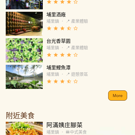
grade
grade
grade
grade
star_border
餐。周日在大餐廳用餐，自助台上的菜品不算
多，但是還有選擇的空間，味道也都還不錯，
埔里酒廠
但續上菜品時並不會續同一個菜色，因此服務
埔里鎮
．
📍 產業體驗
人員總是要等到菜盤全空才會撤下，換新菜。
grade
grade
grade
star_half
star_border
溫度上，自助早餐大部分會使用保溫器具，但
是七點開始的早餐，有一半菜品在八點左右就
台光香草園
會涼透，並沒有持續加溫或保溫。總體而言，
埔里鎮
．
📍 產業體驗
周日的早餐我挺滿意，因此滿心期待周一早上
grade
grade
grade
grade
star_border
吃早餐。 然而，也許是因為周日晚上住客很
少，所以周一早上改在下午茶的餐廳用早餐。
埔里鯉魚潭
我只能用四個字形容：「大失所望」。 菜品全
埔里鎮
．
📍 遊憩景區
都是冷的，全、部、都、是。 無論是炒高麗菜
grade
grade
grade
star_half
star_border
還是炸物，蒸蛋或者酥皮濃湯，全都是冷的。
當然，可以請服務人員加熱，請他們幫忙加熱
More
時服務人員態度也很好，但是他們不會主動告
訴你餐台上食物如果是冷的，吧台提供烤或者
微波的服務。更神奇的是，加熱後的食物，只
附近美食
是微溫而已，那個溫度比起剛加熱過，更像是
在室溫放涼到快要沒有餘溫一樣（我的酥皮濃
阿滿姨庄腳菜
湯在哭泣）。 菜品數量也縮減為四道，其中一
埔里鎮
．
🍔中式美食