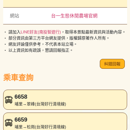
網站
台一生態休閒農場官網
・ 請加入
LINE好友(南投智遊行)
，取得本景點最新資訊與活動內容。
・ 部分資訊由第三方平台網友提供，版權歸原著作人所有。
・ 網友評論僅供參考，不代表本站立場。
・ 以上資訊如有疏誤，懇請回報指正。
糾錯回報
乘車查詢
6658
埔里→翠峰(台灣好行清境線)
6659
埔里→松崗(台灣好行清境線)