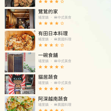
grade
grade
grade
grade
star_border
加熱菜品跟沒加熱一樣。 如果說是為了縮減成
本，那麼希望可以別搞自助餐，直接做成一人
鷺鷥的家
份套餐，分量好抓，客人也能吃到熱騰騰的早
埔里鎮
．
🍔中式美食
餐，更不用心驚膽戰的看著蒼蠅在餐點上停
grade
grade
grade
grade
star_border
泊、洗手，食慾全無。 我用餐速度一向很快，
這次卻花了至少半小時在等餐點加熱，整個用
有田日本料理
餐時常前後至少近五十分鐘，希望可以改進。
埔里鎮
．
🍔異國料理
grade
grade
grade
star_half
star_border
一碗食舖
埔里鎮
．
🍔中式美食
grade
grade
grade
grade
star_half
貓居蔬食
埔里鎮
．
🍔中式美食
grade
grade
grade
grade
star_half
阿深越南蔬食
埔里鎮
．
🍔異國料理
grade
grade
grade
grade
star_half