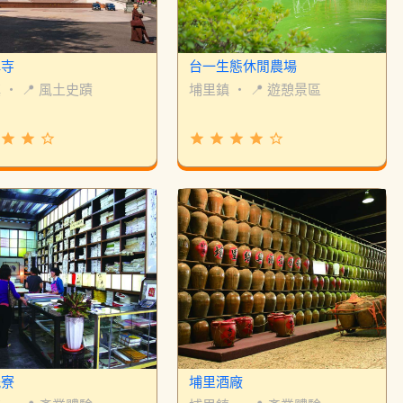
禪寺
台一生態休閒農場
鎮
・
📍 風土史蹟
埔里鎮
・
📍 遊憩景區
grade
grade
star_border
grade
grade
grade
grade
star_border
紙寮
埔里酒廠