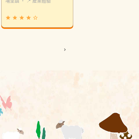
埔里鎮
・
📍 產業體驗
grade
grade
grade
grade
star_border
chevron_right