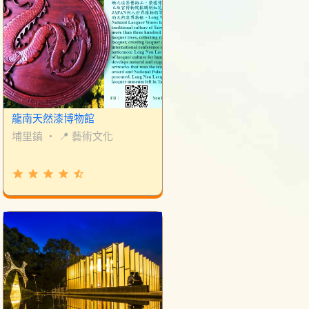
龍南天然漆博物館
埔里鎮
・
📍 藝術文化
grade
grade
grade
grade
star_half