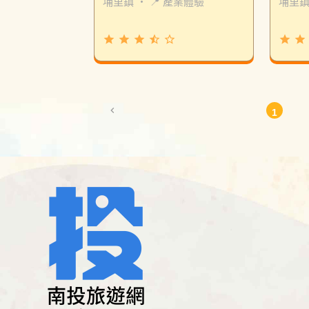
埔里鎮
・
📍 產業體驗
埔里
grade
grade
grade
star_half
star_border
grade
grade
chevron_left
1