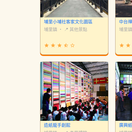
埔里小埔社客家文化園區
中台
埔里鎮
・
📍 其他景點
埔里
grade
grade
grade
star_half
star_border
grade
grade
造紙龍手創館
廣興