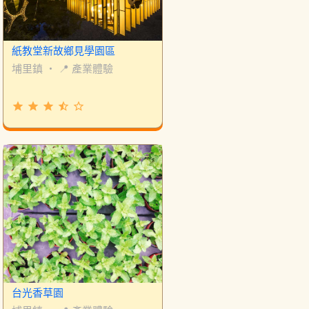
紙教堂新故鄉見學園區
埔里鎮
・
📍 產業體驗
grade
grade
grade
star_half
star_border
台光香草園