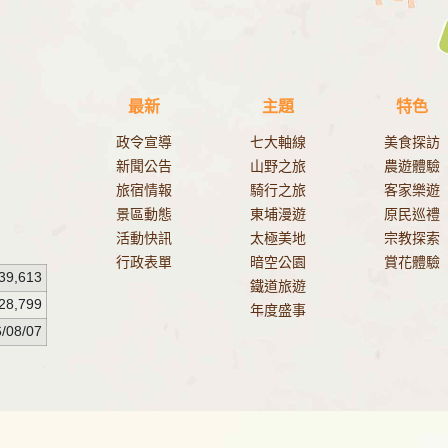
最新
主題
特色
政令宣導
七大軸線
美食探訪
新聞公告
山野之旅
農遊體驗
旅宿情報
騎行之旅
客家樂遊
景區動態
東埔漫遊
原民巡禮
活動快訊
太極美地
宗教探索
行政表單
暗空公園
賞花體驗
39,613
鐵道旅遊
28,799
年度盛事
/08/07