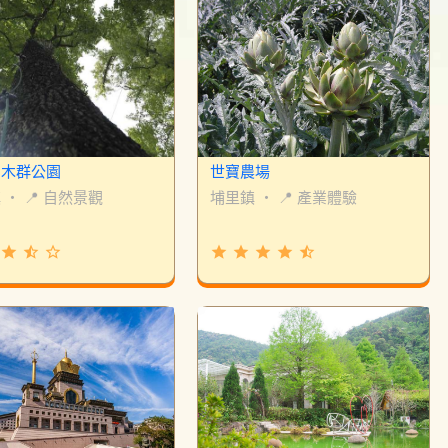
巨木群公園
世寶農場
鎮
・
📍 自然景觀
埔里鎮
・
📍 產業體驗
grade
star_half
star_border
grade
grade
grade
grade
star_half