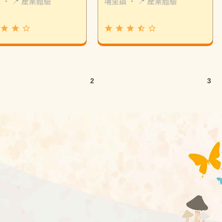
鎮
・
📍 產業體驗
埔里鎮
・
📍 產業體驗
grade
grade
star_border
grade
grade
grade
star_half
star_border
2
3