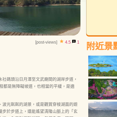
grade
reviews
[post-views]
4.5
1
附近景
水社碼頭沿日月潭至文武廟間的湖岸步道，
全程都是無障礙坡道，也相當的平緩，是適
、波光粼粼的湖景，或是觀賞穿梭湖面的遊
漫步於步道上，還能遙望清隆山脈上的「玄