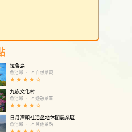
點
拉魯島
魚池鄉
．
📍 自然景觀
grade
grade
grade
grade
star_border
九族文化村
魚池鄉
．
📍 遊憩景區
grade
grade
grade
grade
star_border
日月潭頭社活盆地休閒農業區
魚池鄉
．
📍 其他景點
grade
grade
grade
grade
star_border