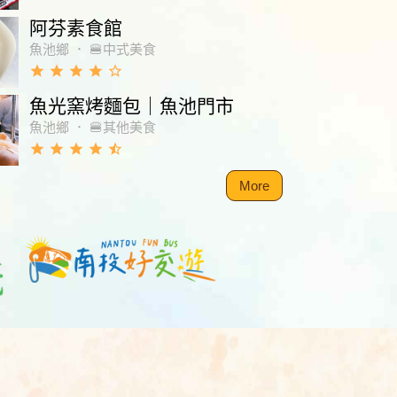
阿芬素食館
魚池鄉
．
🍔中式美食
grade
grade
grade
grade
star_border
魚光窯烤麵包｜魚池門市
魚池鄉
．
🍔其他美食
grade
grade
grade
grade
star_half
More