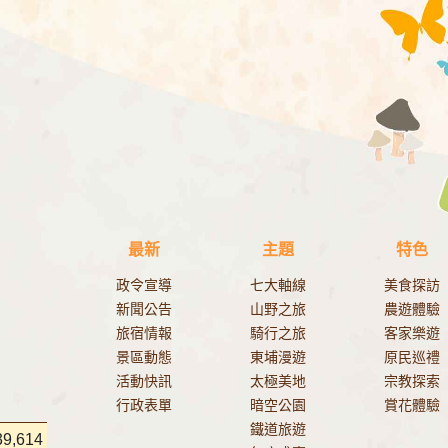
最新
主題
特色
政令宣導
七大軸線
美食探訪
新聞公告
山野之旅
農遊體驗
旅宿情報
騎行之旅
客家樂遊
景區動態
東埔漫遊
原民巡禮
活動快訊
太極美地
宗教探索
行政表單
暗空公園
賞花體驗
鐵道旅遊
39,614