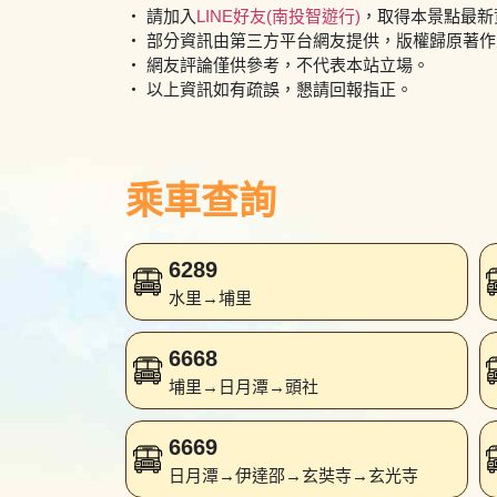
・ 請加入
LINE好友(南投智遊行)
，取得本景點最新
・ 部分資訊由第三方平台網友提供，版權歸原著
・ 網友評論僅供參考，不代表本站立場。
・ 以上資訊如有疏誤，懇請回報指正。
乘車查詢
6289
水里→埔里
6668
埔里→日月潭→頭社
6669
日月潭→伊達邵→玄奘寺→玄光寺