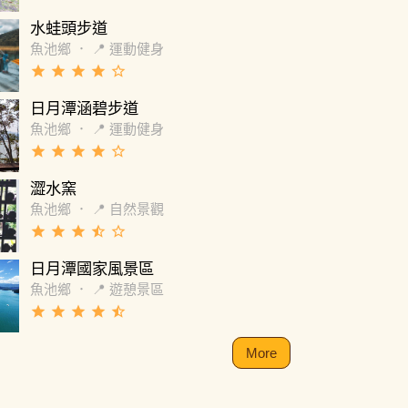
水蛙頭步道
魚池鄉
．
📍 運動健身
grade
grade
grade
grade
star_border
日月潭涵碧步道
魚池鄉
．
📍 運動健身
grade
grade
grade
grade
star_border
澀水窯
魚池鄉
．
📍 自然景觀
grade
grade
grade
star_half
star_border
日月潭國家風景區
魚池鄉
．
📍 遊憩景區
grade
grade
grade
grade
star_half
More