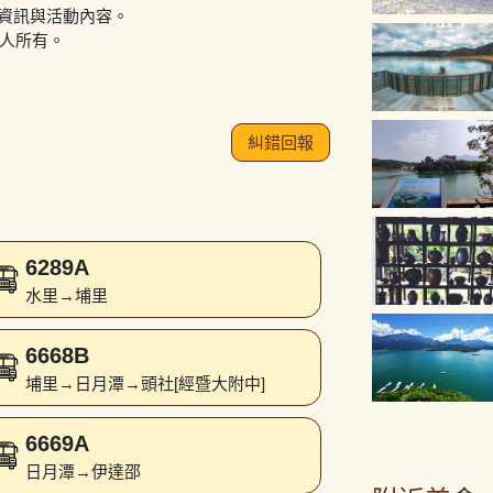
資訊與活動內容。
作人所有。
糾錯回報
6289A
水里→埔里
6668B
埔里→日月潭→頭社[經暨大附中]
6669A
日月潭→伊達邵