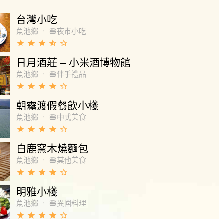
台灣小吃
魚池鄉
．
🍔夜市小吃
grade
grade
grade
star_half
star_border
日月酒莊 – 小米酒博物館
魚池鄉
．
🍔伴手禮品
grade
grade
grade
grade
star_border
朝霧渡假餐飲小棧
魚池鄉
．
🍔中式美食
grade
grade
grade
grade
star_border
白鹿窯木燒麵包
魚池鄉
．
🍔其他美食
grade
grade
grade
grade
star_border
明雅小棧
魚池鄉
．
🍔異國料理
grade
grade
grade
grade
star_border