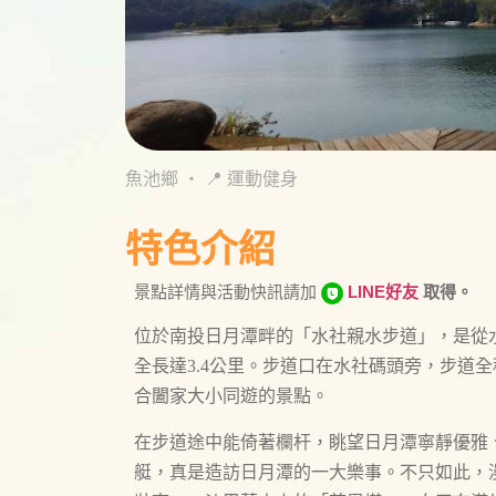
魚池鄉
・
📍 運動健身
特色介紹
景點詳情與活動快訊請加
LINE好友
取得。
位於南投日月潭畔的「水社親水步道」，是從
全長達3.4公里。步道口在水社碼頭旁，步道
合闔家大小同遊的景點。
在步道途中能倚著欄杆，眺望日月潭寧靜優雅
艇，真是造訪日月潭的一大樂事。不只如此，