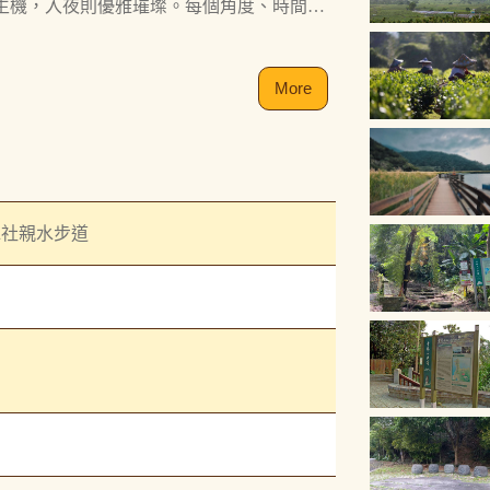
生機，入夜則優雅璀璨。每個角度、時間與
More
水社親水步道