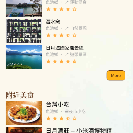
魚池鄉
．
📍 運動健身
grade
grade
grade
grade
star_border
澀水窯
魚池鄉
．
📍 自然景觀
grade
grade
grade
star_half
star_border
日月潭國家風景區
魚池鄉
．
📍 遊憩景區
grade
grade
grade
grade
star_half
More
附近美食
台灣小吃
魚池鄉
．
🍔夜市小吃
grade
grade
grade
star_half
star_border
日月酒莊 – 小米酒博物館