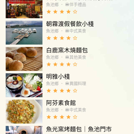
魚池鄉
．
🍔伴手禮品
grade
grade
grade
grade
star_border
朝霧渡假餐飲小棧
魚池鄉
．
🍔中式美食
grade
grade
grade
grade
star_border
白鹿窯木燒麵包
魚池鄉
．
🍔其他美食
grade
grade
grade
grade
star_border
明雅小棧
魚池鄉
．
🍔異國料理
grade
grade
grade
grade
star_border
阿芬素食館
魚池鄉
．
🍔中式美食
grade
grade
grade
grade
star_border
魚光窯烤麵包｜魚池門市