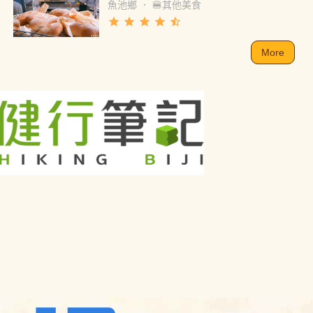
魚池鄉
．
🍔其他美食
grade
grade
grade
grade
star_half
More