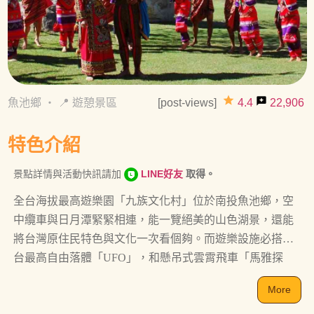
grade
reviews
魚池鄉
・
📍 遊憩景區
[post-views]
4.4
22,906
特色介紹
景點詳情與活動快訊請加
LINE好友
取得。
全台海拔最高遊樂園「九族文化村」位於南投魚池鄉，空
中纜車與日月潭緊緊相連，能一覽絕美的山色湖景，還能
將台灣原住民特色與文化一次看個夠。而遊樂設施必搭全
台最高自由落體「UFO」，和懸吊式雲霄飛車「馬雅探
險」，讓喜歡驚險刺激的你驚叫連連。 除此之外，還有全
More
台最大的歐式花園，十分搶眼吸睛的羅馬噴泉、哥德式鐘