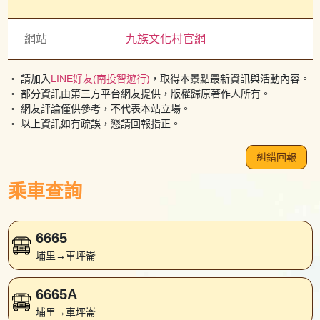
網站
九族文化村官網
・ 請加入
LINE好友(南投智遊行)
，取得本景點最新資訊與活動內容。
・ 部分資訊由第三方平台網友提供，版權歸原著作人所有。
・ 網友評論僅供參考，不代表本站立場。
・ 以上資訊如有疏誤，懇請回報指正。
糾錯回報
乘車查詢
6665
埔里→車坪崙
6665A
埔里→車坪崙