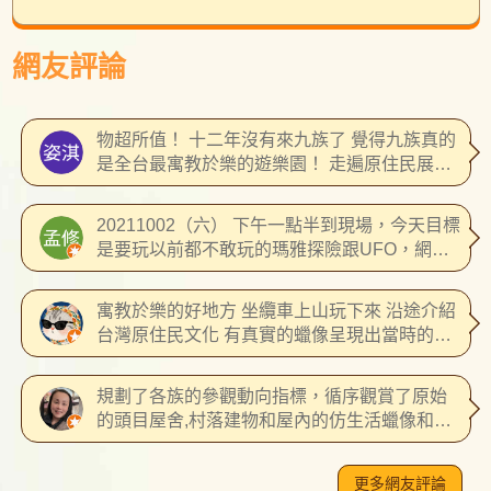
網友評論
物超所值！ 十二年沒有來九族了 覺得九族真的
是全台最寓教於樂的遊樂園！ 走遍原住民展示
的區域以及博物館，也可以明顯感受到九族對
於原住民文化的保存不遺餘力；令人非常感
20211002（六） 下午一點半到現場，今天目標
動！ 園區佔地非常廣，但幾乎每個角落都維持
是要玩以前都不敢玩的瑪雅探險跟UFO，網路
得乾淨整潔，並且在設計了迥異風格的區域
上都可以先找到有哪些遊樂設施當天暫停營運
（大旋渦的那棟超美的），讓遊客可以一次體
避免撲空～ 記錄幾個記憶比較深刻的遊樂設
驗多種歷境。 此外，雖然整個園區是建立在斜
寓教於樂的好地方 坐纜車上山玩下來 沿途介紹
施： 大漩渦：這個是幾年前玩的時候還沒有建
坡，但是無障礙設施做得非常完善，連原住民
台灣原住民文化 有真實的蠟像呈現出當時的人
好的，現場也是最多人排的，雖然如此也只要
文化區域高低起伏的石頭路也有盡力做到無障
事物 也有熱情的原住民表演活動 會和現場觀眾
等個十分鐘就排的到了，設施本身概念跟六福
礙坡道，非常用心！ 爸媽帶小孩可以多去原住
互動 一點也不冷場 沿途也有餐廳跟小吃 不用擔
村的激流泛舟很像，但刺激度較高，如果想體
規劃了各族的參觀動向指標，循序觀賞了原始
民展示區域走走，讓他們及早認識珍貴的文
心肚子餓 親切的服務人員 大型遊樂設施也很好
驗一下比較刺激但較短的激流泛舟的話推薦玩
的頭目屋舍,村落建物和屋內的仿生活蠟像和實
化；年輕人來玩也不乏有許多刺激的設施得以
玩 有室外有室內 大小朋友都玩得很開心 建議穿
玩。 無敵艦隊：這個也是新遊樂設施，除了最
體物品擺設爐灶床椅，各族雖原始卻有制度的
體驗；銀髮族也得以在廣闊的森林與自然造景
著球鞋去 整趟玩下來腳比較舒服
後的下墜，還會在高空處體驗到短短的背後式
原始美，還有原住民廣場表演及文化物品管讓
漫步，是適合全年齡層的樂園（而且紀念品的
⋯⋯⋯⋯⋯⋯⋯⋯⋯⋯⋯ 20200910 今年又再
更多網友評論
雲霄飛車的感覺，但最後下墜真的超級濕，推