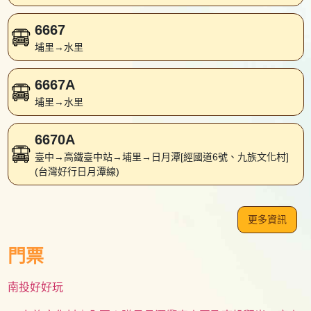
6667
埔里→水里
6667A
埔里→水里
6670A
臺中→高鐵臺中站→埔里→日月潭[經國道6號、九族文化村]
(台灣好行日月潭線)
更多資訊
門票
南投好好玩