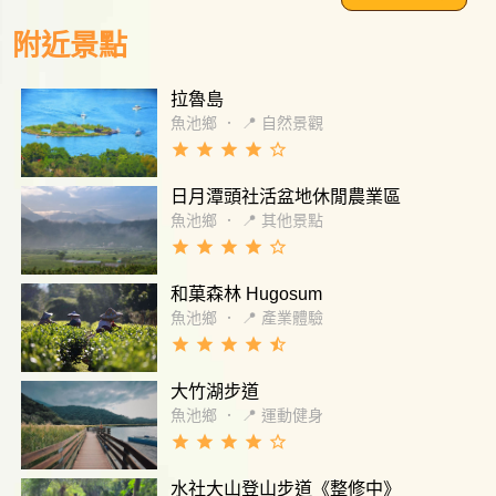
遊客買紀念精品、從九族觀賞動向完又可以接
價格也不貴）,非常推！
次光臨九族 帶著小小孩搭纜車上山 一路玩下來
薦帶個雨衣來玩～ 馬雅探險：原本還在想這個
到歡樂城，人潮蜂擁的排隊長龍真的幾樣熱門
因下石板樓梯不慎踩空 導致左腳嚴重扭傷 特別
附近景點
東西口罩會不會飛走，沒想到竟然還可以用特
遊樂設施”青蛙跳跳(小型高空彈跳)、熱氣球、
感謝當天在吹箭場的服務人員 立即發現且提供
殊扣環卡住口罩，不錯的設計！！！不過這設
海盜船、太空山、旋轉木馬,就很夠耗時間了，
冰塊冰敷 以及請救護站的人員來幫我包紮 雖然
施一直轉坐完還真的有點暈~ UFO：不知道為
拉魯島
歡樂城周邊還有其他的遊樂區(九族文化村的出
傷了腳 還是帶著小孩玩完整個九族文化村
什麼，我搭UFO在向上的時候，她好像沒有在
口處停車場就在歡樂城外面)。 ~來這裡玩要安
魚池鄉
．
📍 自然景觀
轉圈圈？（記憶中跟查評價應該都是有轉圈）
排最早的第一時間就進來一票到底的玩才夠。
grade
grade
grade
grade
star_border
可能少看到一些好看的風景的機會這樣，也可
，這裡就算走在筆直的神木林蔭道上綠綠的樹
能是自己太緊張吧XD 另外突然的失重還真的會
日月潭頭社活盆地休閒農業區
草的都很令人神清氣爽空氣清新視野愉悅。 這
不習慣呢～ 纜車：假日四點半關閉，但九族纜
裡，著名的日月潭纜車可是一定要搭乘的，九
魚池鄉
．
📍 其他景點
車單程要5分鐘、而日月潭纜車單程就要15分
族~日月潭連結的兩段蜿蜒的纜車從上方觀賞綠
grade
grade
grade
grade
star_border
鐘，記得要去搭的話三點半就要開始搭比較不
油油的遠處和園景令人高空中有驚有喜又飽覽
趕～
和菓森林 Hugosum
鳥瞰的眼福。 日月潭這邊也有幾樣遊樂設施和
賞湖的湖邊遊園船車，還有美味的山葵紅茶遊
魚池鄉
．
📍 產業體驗
客可也要記得享用(山葵豆腐真是鮮嗆啊～)，腳
grade
grade
grade
grade
star_half
程比較慢的就多來幾次走過幾次的就熟悉了。
大竹湖步道
這裡有遊園導覽，非常豐富和仔細，趕時間的
可以參考導覽自己注意時間的掌握。
魚池鄉
．
📍 運動健身
grade
grade
grade
grade
star_border
水社大山登山步道《整修中》