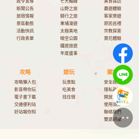
政令宣導
七大軸線
美食探訪
新聞公告
山野之旅
農遊體驗
旅宿情報
騎行之旅
客家樂遊
景區動態
東埔漫遊
原民巡禮
活動快訊
太極美地
宗教探索
行政表單
暗空公園
賞花體驗
鐵道旅遊
年度盛事
攻略
遊玩
關於
攻略懶人包
玩景點
安全政策
影音帶你玩
吃美食
隱私政策
電子書下載
找住宿
開放資料
交通便利站
使用須知
好站報你知
聯絡我們
雙語詞彙