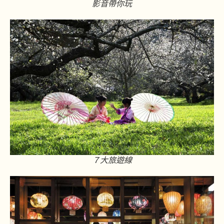
影音帶你玩
７大旅遊線