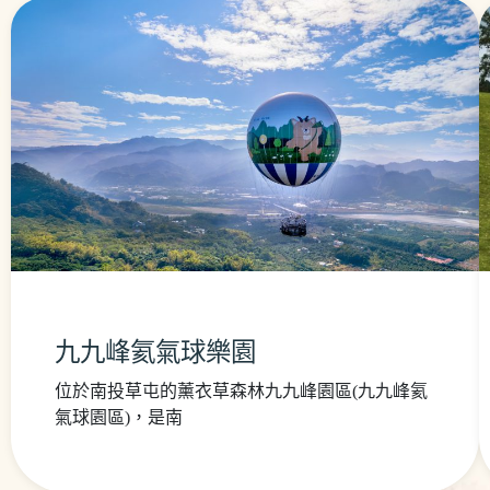
九九峰氦氣球樂園
位於南投草屯的薰衣草森林九九峰園區(九九峰氦
氣球園區)，是南