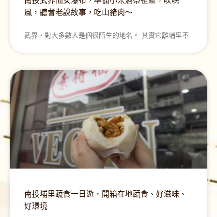
南投武界仙女瀑布，準備小米酒祭祖靈，吹晚
風，聽耆老說故事，吃山豬肉～
武界，對大多數人是個很陌生的地名。 其實它離埔里不
南投埔里蔬食一日遊，開箱在地蔬食、好滋味、
好環境