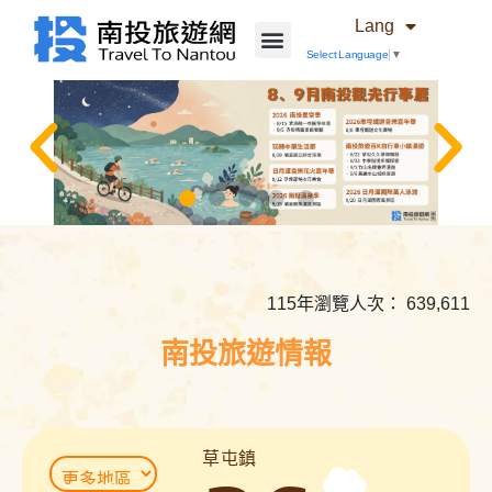
Lang
Select Language
▼
相
關
內
115年瀏覽人次： 639,611
容
連
南投旅遊情報
結
草屯鎮