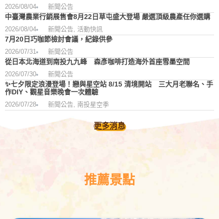
2026/08/04
新聞公告
中臺灣農業行銷展售會8月22日草屯盛大登場 嚴選頂級農產任你選購
2026/08/04
新聞公告
,
活動快訊
7月20日巧咖節檢討會議，紀錄供參
2026/07/31
新聞公告
從日本北海道到南投九九峰 森彥咖啡打造海外首座雪墨空間
2026/07/30
新聞公告
✨七夕限定浪漫登場！戀與星空站 8/15 清境開站 三大月老聯名、手
作DIY、觀星音樂晚會一次體驗
2026/07/28
新聞公告
,
南投星空季
更多消息
推薦景點