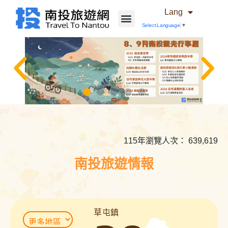
Lang
Select Language
▼
相
關
內
115年瀏覽人次： 639,619
容
連
南投旅遊情報
結
草屯鎮