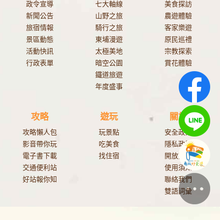
政令宣導
七大軸線
美食探訪
新聞公告
山野之旅
農遊體驗
旅宿情報
騎行之旅
客家樂遊
景區動態
東埔漫遊
原民巡禮
活動快訊
太極美地
宗教探索
行政表單
暗空公園
賞花體驗
鐵道旅遊
年度盛事
攻略
遊玩
關於
攻略懶人包
玩景點
安全政策
影音帶你玩
吃美食
隱私政策
電子書下載
找住宿
開放資料
交通便利站
使用須知
好站報你知
聯絡我們
雙語詞彙