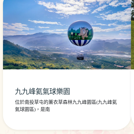
九九峰氦氣球樂園
位於南投草屯的薰衣草森林九九峰園區(九九峰氦
氣球園區)，是南