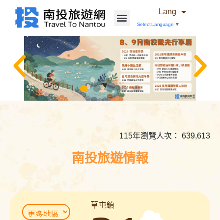
Lang
Select Language
▼
相
關
內
115年瀏覽人次： 639,613
容
連
南投旅遊情報
結
草屯鎮