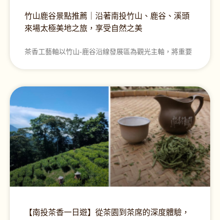
竹山鹿谷景點推薦｜沿著南投竹山、鹿谷、溪頭
來場太極美地之旅，享受自然之美
茶香工藝軸以竹山-鹿谷沿線發展區為觀光主軸，將重要
【南投茶香一日遊】從茶園到茶席的深度體驗，