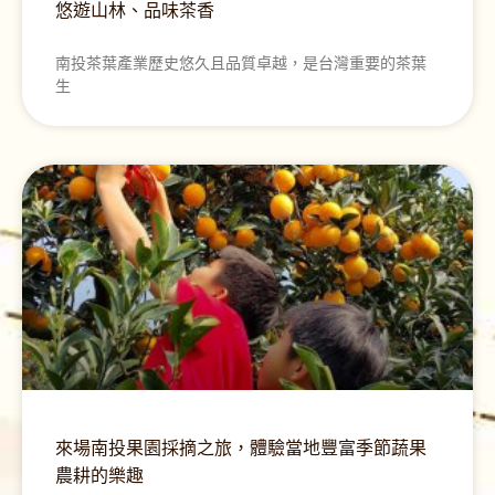
悠遊山林、品味茶香
南投茶葉產業歷史悠久且品質卓越，是台灣重要的茶葉
生
來場南投果園採摘之旅，體驗當地豐富季節蔬果
農耕的樂趣