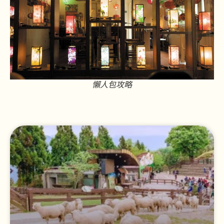
懶人包攻略