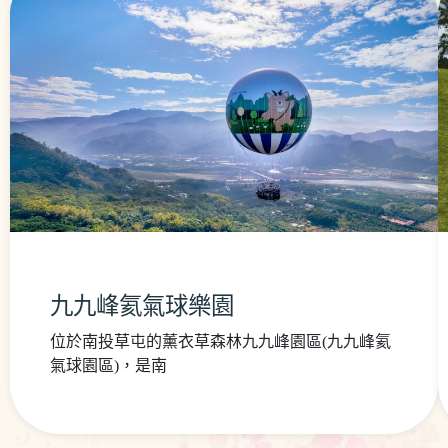
九九峰氦氣球樂園
位於南投草屯的薰衣草森林九九峰園區(九九峰氦
氣球園區)，是南