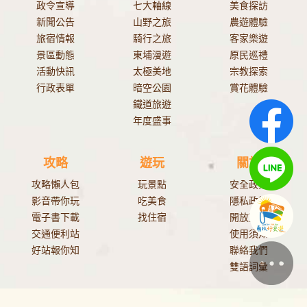
政令宣導
七大軸線
美食探訪
新聞公告
山野之旅
農遊體驗
旅宿情報
騎行之旅
客家樂遊
景區動態
東埔漫遊
原民巡禮
活動快訊
太極美地
宗教探索
行政表單
暗空公園
賞花體驗
鐵道旅遊
年度盛事
攻略
遊玩
關於
攻略懶人包
玩景點
安全政策
影音帶你玩
吃美食
隱私政策
電子書下載
找住宿
開放資料
交通便利站
使用須知
好站報你知
聯絡我們
雙語詞彙