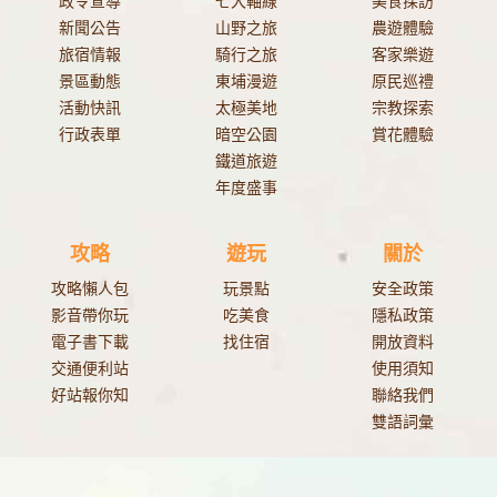
政令宣導
七大軸線
美食探訪
新聞公告
山野之旅
農遊體驗
旅宿情報
騎行之旅
客家樂遊
景區動態
東埔漫遊
原民巡禮
活動快訊
太極美地
宗教探索
行政表單
暗空公園
賞花體驗
鐵道旅遊
年度盛事
攻略
遊玩
關於
攻略懶人包
玩景點
安全政策
影音帶你玩
吃美食
隱私政策
電子書下載
找住宿
開放資料
交通便利站
使用須知
好站報你知
聯絡我們
雙語詞彙