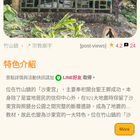
grade
reviews
竹山鎮
・
📍 宗教廟宇
[post-views]
4.2
24
特色介紹
景點詳情與活動快訊請加
LINE好友
取得。
位在竹山鎮的「沙東宮」，主要奉祀開台聖王鄭成功。本
身除了是當地居民的信仰中心外，在921大地震時保留了沙
東宮與照鏡台公園之間完整的斷層遺跡，成為了地震的活
教材，故此也變為沙東宮的一大特色。位在竹山鎮的「沙
東宮」，主要奉祀開台聖王鄭成功。本身除了是當地居民
More
的信仰中心外，在921大地震時保留了沙東宮與照鏡台公園