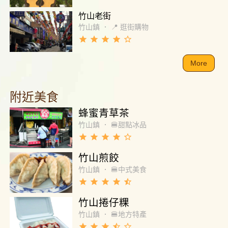
竹山老街
竹山鎮
．
📍 逛街購物
grade
grade
grade
grade
star_border
More
附近美食
蜂蜜青草茶
竹山鎮
．
🍔甜點冰品
grade
grade
grade
grade
star_border
竹山煎餃
竹山鎮
．
🍔中式美食
grade
grade
grade
grade
star_half
竹山捲仔粿
竹山鎮
．
🍔地方特產
grade
grade
grade
star_half
star_border