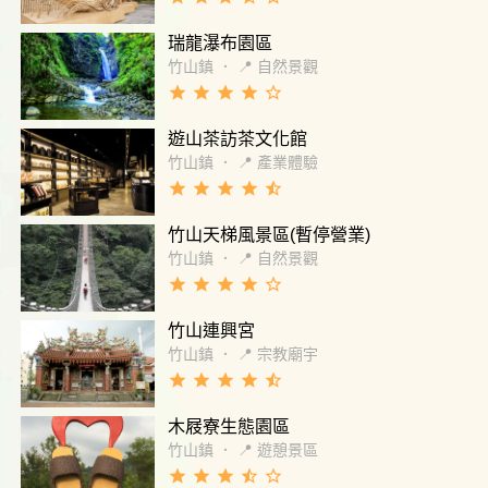
瑞龍瀑布園區
竹山鎮
．
📍 自然景觀
grade
grade
grade
grade
star_border
遊山茶訪茶文化館
竹山鎮
．
📍 產業體驗
grade
grade
grade
grade
star_half
竹山天梯風景區(暫停營業)
竹山鎮
．
📍 自然景觀
grade
grade
grade
grade
star_border
竹山連興宮
竹山鎮
．
📍 宗教廟宇
grade
grade
grade
grade
star_half
木屐寮生態園區
竹山鎮
．
📍 遊憩景區
grade
grade
grade
star_half
star_border