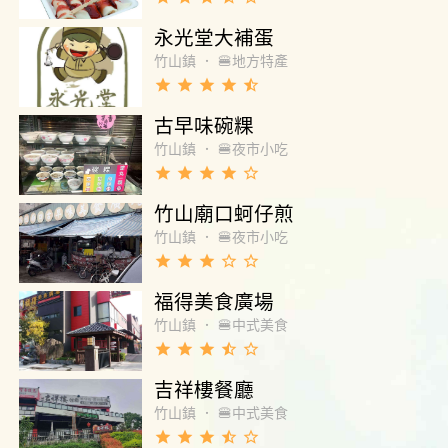
永光堂大補蛋
竹山鎮
．
🍔地方特產
grade
grade
grade
grade
star_half
古早味碗粿
竹山鎮
．
🍔夜市小吃
grade
grade
grade
grade
star_border
竹山廟口蚵仔煎
竹山鎮
．
🍔夜市小吃
grade
grade
grade
star_border
star_border
福得美食廣場
竹山鎮
．
🍔中式美食
grade
grade
grade
star_half
star_border
吉祥樓餐廳
竹山鎮
．
🍔中式美食
grade
grade
grade
star_half
star_border