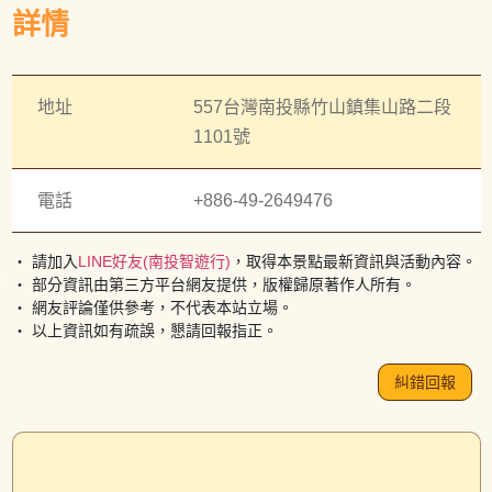
之間完整的斷層遺跡，成為了地震的活教材，故此也變為
詳情
沙東宮的一大特色。
地址
557台灣南投縣竹山鎮集山路二段
1101號
電話
+886-49-2649476
・ 請加入
LINE好友(南投智遊行)
，取得本景點最新資訊與活動內容。
・ 部分資訊由第三方平台網友提供，版權歸原著作人所有。
・ 網友評論僅供參考，不代表本站立場。
・ 以上資訊如有疏誤，懇請回報指正。
糾錯回報