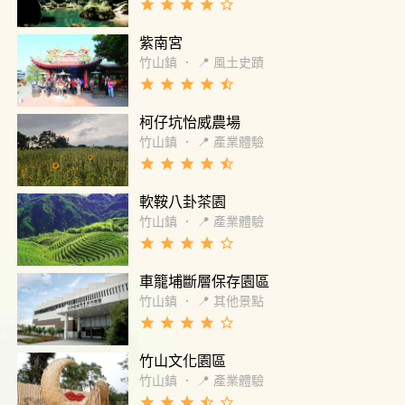
grade
grade
grade
grade
star_border
紫南宮
竹山鎮
．
📍 風土史蹟
grade
grade
grade
grade
star_half
柯仔坑怡威農場
竹山鎮
．
📍 產業體驗
grade
grade
grade
grade
star_half
軟鞍八卦茶園
竹山鎮
．
📍 產業體驗
grade
grade
grade
grade
star_border
車籠埔斷層保存園區
竹山鎮
．
📍 其他景點
grade
grade
grade
grade
star_border
竹山文化園區
竹山鎮
．
📍 產業體驗
grade
grade
grade
star_half
star_border