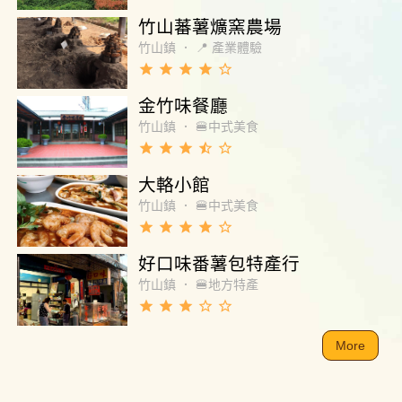
竹山蕃薯爌窯農場
竹山鎮
．
📍 產業體驗
grade
grade
grade
grade
star_border
金竹味餐廳
竹山鎮
．
🍔中式美食
grade
grade
grade
star_half
star_border
大輅小館
竹山鎮
．
🍔中式美食
grade
grade
grade
grade
star_border
好口味番薯包特產行
竹山鎮
．
🍔地方特產
grade
grade
grade
star_border
star_border
More