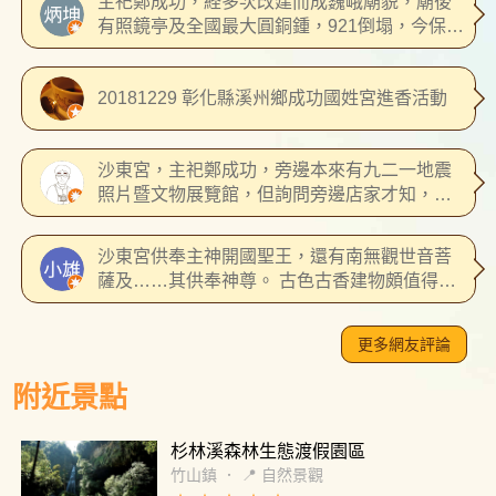
主祀鄭成功，経多次改建而成巍峨廟貌，廟後
有照鏡亭及全國最大圓銅鍾，921倒塌，今保留
其貌並闢為地振紀念公園。
20181229 彰化縣溪州鄉成功國姓宮進香活動
沙東宮，主祀鄭成功，旁邊本來有九二一地震
照片暨文物展覽館，但詢問旁邊店家才知，這
展覽館早就關閉了。正後方是照鏡台九二一震
災公園，可一併參觀。
沙東宮供奉主神開國聖王，還有南無觀世音菩
薩及……其供奉神尊。 古色古香建物頗值得前
往參香！
更多網友評論
附近景點
杉林溪森林生態渡假園區
竹山鎮
．
📍 自然景觀