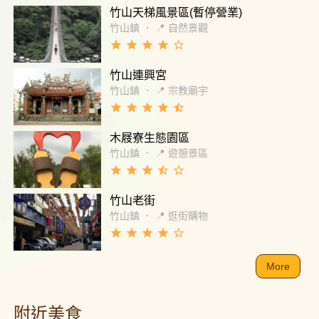
竹山天梯風景區(暫停營業)
竹山鎮
．
📍 自然景觀
grade
grade
grade
grade
star_border
竹山連興宮
竹山鎮
．
📍 宗教廟宇
grade
grade
grade
grade
star_half
木屐寮生態園區
竹山鎮
．
📍 遊憩景區
grade
grade
grade
star_half
star_border
竹山老街
竹山鎮
．
📍 逛街購物
grade
grade
grade
grade
star_border
More
附近美食