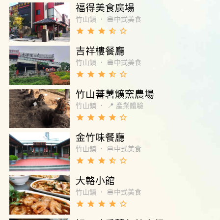
福得美食廣場
竹山鎮
．
🍔中式美食
grade
grade
grade
star_half
star_border
吉祥樓餐廳
竹山鎮
．
🍔中式美食
grade
grade
grade
star_half
star_border
竹山蕃薯爌窯農場
竹山鎮
．
📍 產業體驗
grade
grade
grade
grade
star_border
金竹味餐廳
竹山鎮
．
🍔中式美食
grade
grade
grade
star_half
star_border
大輅小館
竹山鎮
．
🍔中式美食
grade
grade
grade
grade
star_border