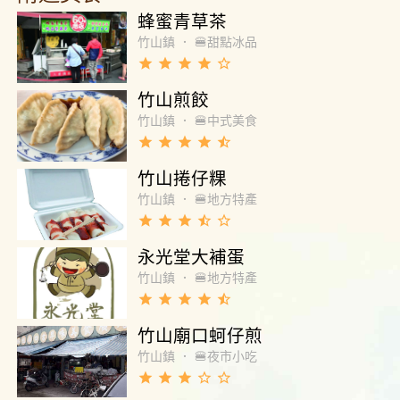
蜂蜜青草茶
竹山鎮
．
🍔甜點冰品
grade
grade
grade
grade
star_border
竹山煎餃
竹山鎮
．
🍔中式美食
grade
grade
grade
grade
star_half
竹山捲仔粿
竹山鎮
．
🍔地方特產
grade
grade
grade
star_half
star_border
永光堂大補蛋
竹山鎮
．
🍔地方特產
grade
grade
grade
grade
star_half
竹山廟口蚵仔煎
竹山鎮
．
🍔夜市小吃
grade
grade
grade
star_border
star_border