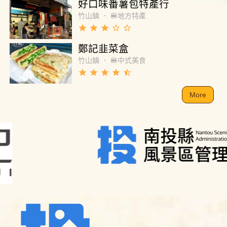
好口味番薯包特產行
竹山鎮
．
🍔地方特產
grade
grade
grade
star_border
star_border
鄭記韭菜盒
竹山鎮
．
🍔中式美食
grade
grade
grade
grade
star_half
More