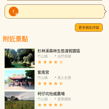
更多網友評論
附近景點
杉林溪森林生態渡假園區
竹山鎮
．
📍 自然景觀
grade
grade
grade
grade
star_border
紫南宮
竹山鎮
．
📍 風土史蹟
grade
grade
grade
grade
star_half
柯仔坑怡威農場
竹山鎮
．
📍 產業體驗
grade
grade
grade
grade
star_half