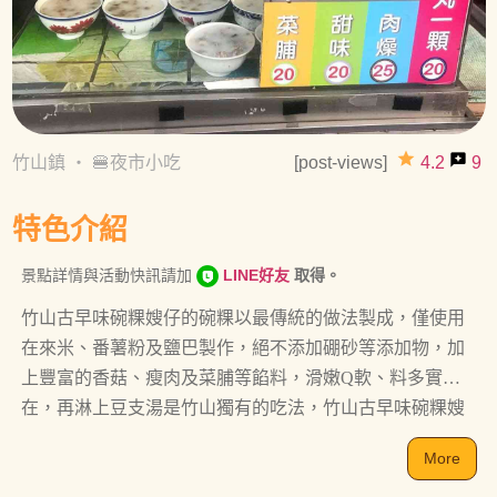
grade
reviews
竹山鎮
・
🍔夜市小吃
[post-views]
4.2
9
特色介紹
景點詳情與活動快訊請加
LINE好友
取得。
竹山古早味碗粿嫂仔的碗粿以最傳統的做法製成，僅使用
在來米、番薯粉及鹽巴製作，絕不添加硼砂等添加物，加
上豐富的香菇、瘦肉及菜脯等餡料，滑嫩Q軟、料多實
在，再淋上豆支湯是竹山獨有的吃法，竹山古早味碗粿嫂
仔遊客到訪竹山必品嘗的美味。
More