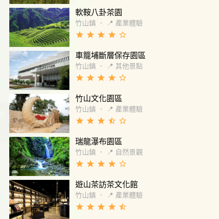
軟鞍八卦茶園
竹山鎮
．
📍 產業體驗
grade
grade
grade
grade
star_border
車籠埔斷層保存園區
竹山鎮
．
📍 其他景點
grade
grade
grade
grade
star_border
竹山文化園區
竹山鎮
．
📍 產業體驗
grade
grade
grade
star_half
star_border
瑞龍瀑布園區
竹山鎮
．
📍 自然景觀
grade
grade
grade
grade
star_border
遊山茶訪茶文化館
竹山鎮
．
📍 產業體驗
grade
grade
grade
grade
star_half