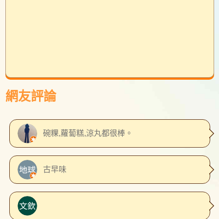
網友評論
碗粿,蘿蔔糕,涼丸都很棒。
古早味