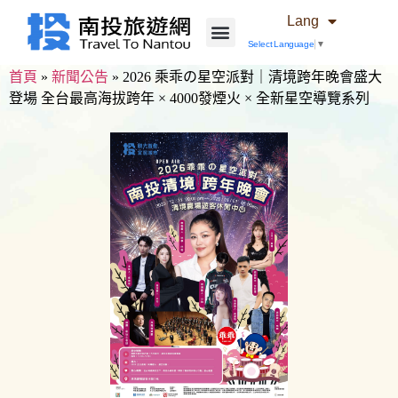
Lang
Select Language
▼
首頁
»
新聞公告
»
2026 乘乖の星空派對｜清境跨年晚會盛大
登場 全台最高海拔跨年 × 4000發煙火 × 全新星空導覽系列