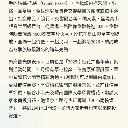
手的姑慕·巴紹（Gumu Basao），也邀請包括禾羽、小
銘、高曼容、全世煌以及長青交響樂團等團隊或歌手演
出，打造原民 × 流行 × 交響融合等不同元素，呈現高山
版音樂節級舞台，從暖場一路陪你倒數跨進2026。倒數
時瞬間施放 4000發高空煙火秀，煙花在群山與星空間綻
放，全場一起倒數、一起尖叫、一起迎接2026，勢必成
為冬季旅遊最難忘的跨年亮點。
縣府觀光處表示，目前也是「2025南投花卉嘉年華」系
列活動時間，12月還有草屯控窯、信義原鄉聖誕節、草
屯聖誕花火節等精彩活動。1月起則可以到縣內造訪仁
愛鄉或信義鄉，享受梅花盛開的浪漫景色，並前往信義
草坪頭、鹿谷小半天及暨南國際大學欣賞櫻花，邀請大
家來南投賞花、泡溫泉。縣府也正籌辦「2025南投燈
會」，將於2月14日開燈，邀請大家新春也可以來南投
賞燈。