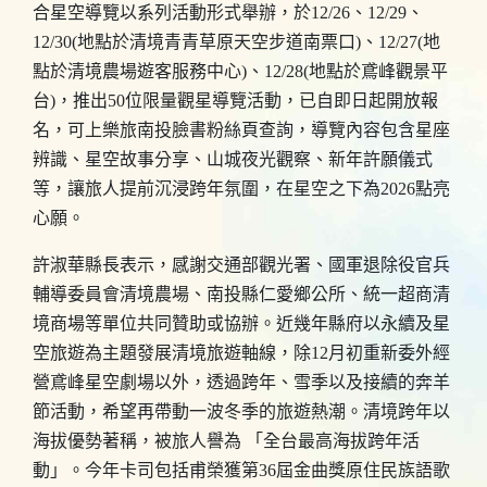
合星空導覽以系列活動形式舉辦，於12/26、12/29、
12/30(地點於清境青青草原天空步道南票口)、12/27(地
點於清境農場遊客服務中心)、12/28(地點於鳶峰觀景平
台)，推出50位限量觀星導覽活動，已自即日起開放報
名，可上樂旅南投臉書粉絲頁查詢，導覽內容包含星座
辨識、星空故事分享、山城夜光觀察、新年許願儀式
等，讓旅人提前沉浸跨年氛圍，在星空之下為2026點亮
心願。
許淑華縣長表示，感謝交通部觀光署、國軍退除役官兵
輔導委員會清境農場、南投縣仁愛鄉公所、統一超商清
境商場等單位共同贊助或協辦。近幾年縣府以永續及星
空旅遊為主題發展清境旅遊軸線，除12月初重新委外經
營鳶峰星空劇場以外，透過跨年、雪季以及接續的奔羊
節活動，希望再帶動一波冬季的旅遊熱潮。清境跨年以
海拔優勢著稱，被旅人譽為 「全台最高海拔跨年活
動」。今年卡司包括甫榮獲第36屆金曲獎原住民族語歌