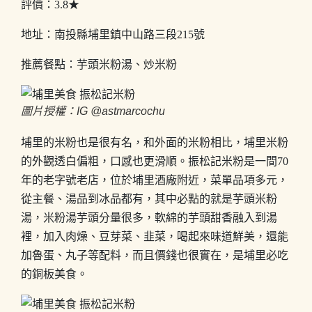
評價：3.8★
地址：南投縣埔里鎮中山路三段215號
推薦餐點：芋頭米粉湯、炒米粉
圖片授權：IG @astmarcochu
埔里的米粉也是很有名，和外面的米粉相比，埔里米粉
的外觀透白偏粗，口感也更滑順。振松記米粉是一間70
年的老字號老店，位於埔里酒廠附近，菜單品項多元，
從主餐、湯品到冰品都有，其中必點的就是芋頭米粉
湯，米粉湯芋頭分量很多，軟綿的芋頭甜香融入到湯
裡，加入肉燥、豆芽菜、韭菜，喝起來味道鮮美，還能
加魯蛋、丸子等配料，而且價錢也很實在，是埔里必吃
的銅板美食。