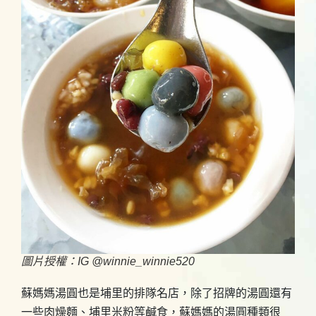
圖片授權：IG @winnie_winnie520
蘇媽媽湯圓也是埔里的排隊名店，除了招牌的湯圓還有
一些肉燥麵、埔里米粉等鹹食，蘇媽媽的湯圓種類很