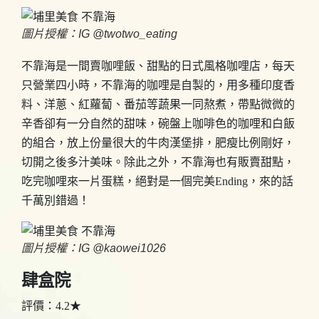
圖片授權：IG @twotwo_eating
不靠海是一間賣咖哩飯、甜點的日式風格咖哩店，每天
只營業四小時，不靠海的咖哩是自製的，用多種印度香
料、洋蔥、紅蘿蔔、番茄等蔬果一同熬煮，帶點微微的
辛香卻有一分自然的甜味，碗盤上咖啡色的咖哩和白飯
的組合，放上份量很大的牛肉漢堡排，肥瘦比例剛好，
切開之後多汁美味。除此之外，不靠海也有販賣甜點，
吃完咖哩來一片蛋糕，絕對是一個完美Ending，來的話
千萬別錯過！
圖片授權：IG @kaowei1026
肆盒院
評價：4.2★