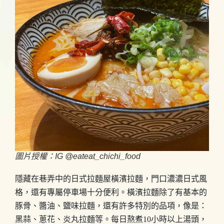
圖片授權：IG @eateat_chichi_food
隱藏在巷弄中的日式拉麵屋橫濱拉麵，門口濃濃日式風
格，還有專屬停車場十分便利。橫濱拉麵除了有基本的
豚骨、醬油、鹽味拉麵，還有許多特別的品項，像是：
黑蒜、蔥花、炎丸拉麵等。每日熬煮10小時以上湯頭，