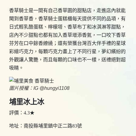
香草騎士是一間有自己香草園的甜點店，走進店內就能
聞到香草香，香草騎士蛋糕櫃每天提供不同的品項，有
日式輕乳酪蛋糕、檸檬塔、香草布丁和冰淇淋等甜點，
店內不少甜點也都有加入香草增添香氣，一口咬下香草
芬芳在口中餘香繚繞；還有榮獲台灣百大伴手禮的星球
彩繪巧克力，每顆巧克力畫上了不同行星，夢幻繽紛的
外觀讓人驚艷，而且每顆的口味也不一樣，送禮絕對超
吸睛。
圖片授權：IG @hungyi1108
埔里冰上冰
評價：4.3★
地址：南投縣埔里鎮中正二路83號