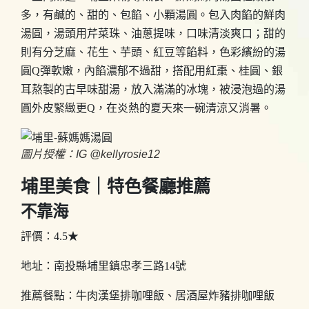
多，有鹹的、甜的、包餡、小顆湯圓。包入肉餡的鮮肉
湯圓，湯頭用芹菜珠、油蔥提味，口味清淡爽口；甜的
則有分芝麻、花生、芋頭、紅豆等餡料，色彩繽紛的湯
圓Q彈軟嫩，內餡濃郁不過甜，搭配用紅棗、桂圓、銀
耳熬製的古早味甜湯，放入滿滿的冰塊，被浸泡過的湯
圓外皮緊緻更Q，在炎熱的夏天來一碗清涼又消暑。
圖片授權：IG @kellyrosie12
埔里美食｜特色餐廳推薦
不靠海
評價：4.5★
地址：南投縣埔里鎮忠孝三路14號
推薦餐點：牛肉漢堡排咖哩飯、居酒屋炸豬排咖哩飯