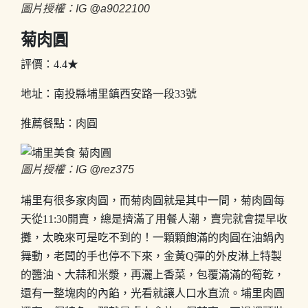
圖片授權：IG @a9022100
菊肉圓
評價：4.4★
地址：南投縣埔里鎮西安路一段33號
推薦餐點：肉圓
圖片授權：IG @rez375
埔里有很多家肉圓，而菊肉圓就是其中一間，菊肉圓每
天從11:30開賣，總是擠滿了用餐人潮，賣完就會提早收
攤，太晚來可是吃不到的！一顆顆飽滿的肉圓在油鍋內
舞動，老闆的手也停不下來，金黃Q彈的外皮淋上特製
的醬油、大蒜和米漿，再灑上香菜，包覆滿滿的筍乾，
還有一整塊肉的內餡，光看就讓人口水直流。埔里肉圓