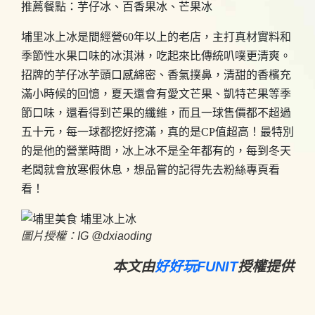
推薦餐點：芋仔冰、百香果冰、芒果冰
埔里冰上冰是間經營60年以上的老店，主打真材實料和
季節性水果口味的冰淇淋，吃起來比傳統叭噗更清爽。
招牌的芋仔冰芋頭口感綿密、香氣撲鼻，清甜的香檳充
滿小時候的回憶，夏天還會有愛文芒果、凱特芒果等季
節口味，還看得到芒果的纖維，而且一球售價都不超過
五十元，每一球都挖好挖滿，真的是CP值超高！最特別
的是他的營業時間，冰上冰不是全年都有的，每到冬天
老闆就會放寒假休息，想品嘗的記得先去粉絲專頁看
看！
圖片授權：IG @dxiaoding
本文由
好好玩FUNIT
授權提供