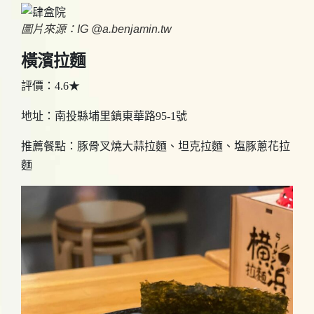
圖片來源：IG @a.benjamin.tw
橫濱拉麵
評價：4.6★
地址：南投縣埔里鎮東華路95-1號
推薦餐點：豚骨叉燒大蒜拉麵、坦克拉麵、塩豚蔥花拉
麵