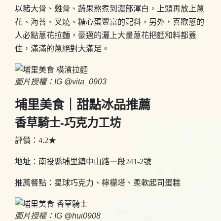
以豬大骨、雞骨、蔬果熬煮到濃郁渾白，上頭再放上蔥
花、海苔、叉燒、糖心蛋豐富的配料，另外，喜歡蔥的
人必點蔥花拉麵，豪邁的灑上大量蔥花把麵和料都蓋
住，滿滿的蔥絕對大滿足。
圖片授權：IG @vita_0903
埔里美食｜甜點冰品推薦
香草騎士-巧克力工坊
評價：4.2★
地址：南投縣埔里鎮中山路一段241-2號
推薦餐點：星球巧克力、檸檬塔、柔軟起司蛋糕
圖片授權：IG @hui0908