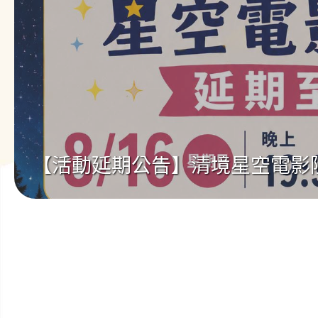
票
關
票
系
連
系
統
結
統
(另
(另
開
開
新
新
視
視
窗)
窗)