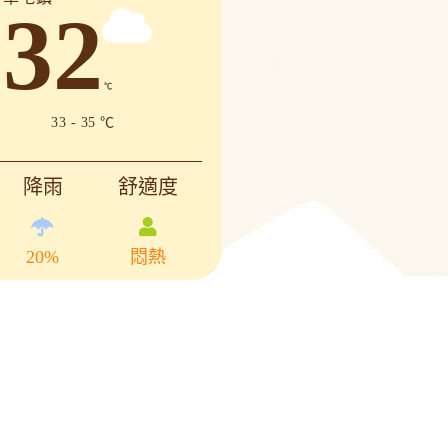
關
32
連
結
℃
33 - 35 ℃
降雨
舒適度
20%
悶熱