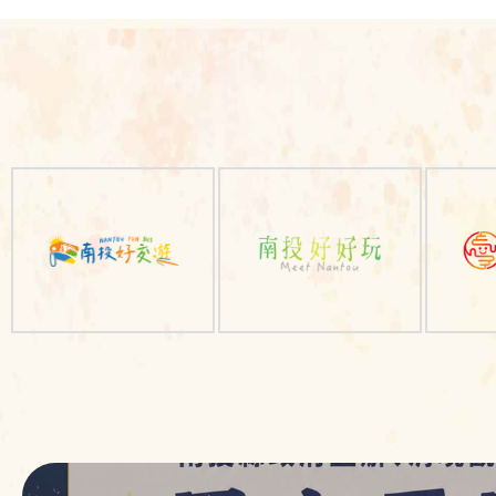
相
關
內
容
連
結
南
南
南
投
投
投
好
旅
好
好
遊
好
玩
網
玩
售
相
售