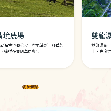
清境農場
雙龍
處海拔1748公尺，空氣清新、綠草如
雙龍瀑布
茵，徜徉在寬闊草原與景
上，高度達
更多景點