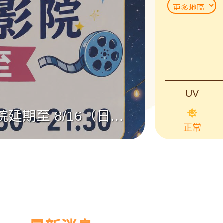
關
關
連
連
結
結
UV
玩轉中藥生活節8/29南投登場 推廣文化與應用
正常