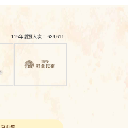
115年瀏覽人次： 639,611
南
投
旅
遊
網
相
草屯鎮