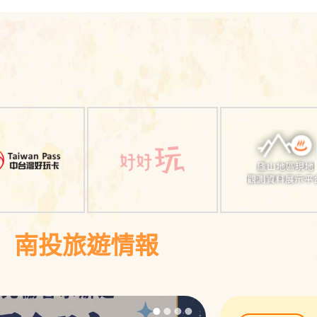
南
南
投
投
南投旅遊情報
旅
旅
遊
遊
網
網
相
相