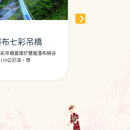
瀑布七彩吊橋
竹山天梯風
營業)
七彩吊橋蓋建於雙龍瀑布峽谷
110公尺深，想
※ 竹山天梯因災害修
起至9月30日辦理休