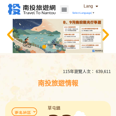
Lang
Select Language
▼
相
關
內
115年瀏覽人次： 639,611
容
連
南投旅遊情報
結
草屯鎮