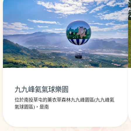
九九峰氦氣球樂園
位於南投草屯的薰衣草森林九九峰園區(九九峰氦
氣球園區)，是南