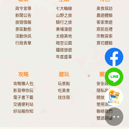
政令宣導
七大軸線
美食探訪
新聞公告
山野之旅
農遊體驗
旅宿情報
騎行之旅
客家樂遊
景區動態
東埔漫遊
原民巡禮
活動快訊
太極美地
宗教探索
行政表單
暗空公園
賞花體驗
鐵道旅遊
年度盛事
攻略
遊玩
關於
攻略懶人包
玩景點
安全政策
影音帶你玩
吃美食
隱私政策
電子書下載
找住宿
開放資料
交通便利站
使用須知
好站報你知
聯絡我們
雙語詞彙