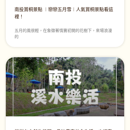
南投賞桐景點 ︱戀戀五月雪︱人氣賞桐景點看這
裡！
五月的風很輕，在象徵著情竇初開的花樹下，來場浪漫
的