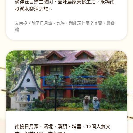
徜徉在自然生態間，品味農家美食生活，來場南
投溪水樂活之旅 ~
去南投，除了日月潭、九族，還能玩什麼？其實，農遊
體
南投日月潭、清境、溪頭、埔里，13間人氣文