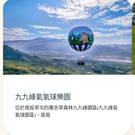
九九峰氦氣球樂園
位於南投草屯的薰衣草森林九九峰園區(九九峰氦
氣球園區)，是南