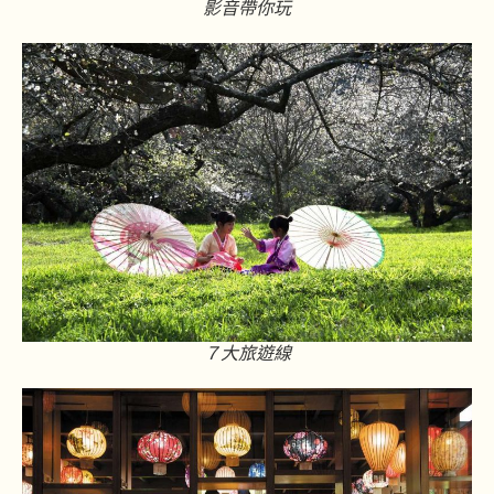
影音帶你玩
７大旅遊線