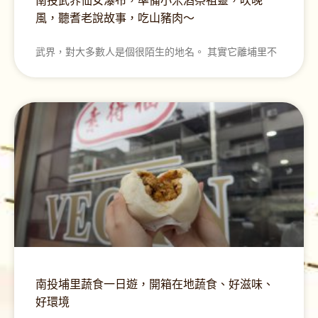
南投武界仙女瀑布，準備小米酒祭祖靈，吹晚
風，聽耆老說故事，吃山豬肉～
武界，對大多數人是個很陌生的地名。 其實它離埔里不
南投埔里蔬食一日遊，開箱在地蔬食、好滋味、
好環境