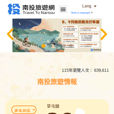
Lang
Select Language
▼
相
關
內
115年瀏覽人次： 639,611
容
連
南投旅遊情報
結
草屯鎮