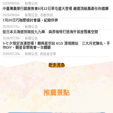
2026/08/04
新聞公告
中臺灣農業行銷展售會8月22日草屯盛大登場 嚴選頂級農產任你選購
2026/08/04
新聞公告
,
活動快訊
7月20日巧咖節檢討會議，紀錄供參
2026/07/31
新聞公告
從日本北海道到南投九九峰 森彥咖啡打造海外首座雪墨空間
2026/07/30
新聞公告
✨七夕限定浪漫登場！戀與星空站 8/15 清境開站 三大月老聯名、手
作DIY、觀星音樂晚會一次體驗
2026/07/28
新聞公告
,
南投星空季
更多消息
推薦景點