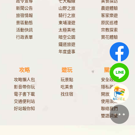
政令宣導
七大軸線
美食探訪
新聞公告
山野之旅
農遊體驗
旅宿情報
騎行之旅
客家樂遊
景區動態
東埔漫遊
原民巡禮
活動快訊
太極美地
宗教探索
行政表單
暗空公園
賞花體驗
鐵道旅遊
年度盛事
攻略
遊玩
關於
攻略懶人包
玩景點
安全政策
影音帶你玩
吃美食
隱私政策
電子書下載
找住宿
開放資料
交通便利站
使用須知
好站報你知
聯絡我們
雙語詞彙