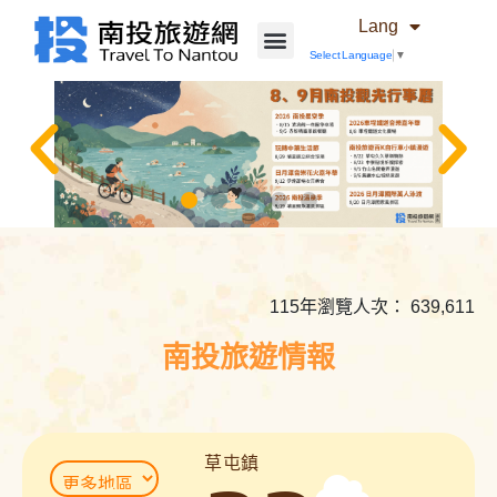
Lang
Select Language
▼
相
關
內
115年瀏覽人次： 639,611
容
連
南投旅遊情報
結
草屯鎮