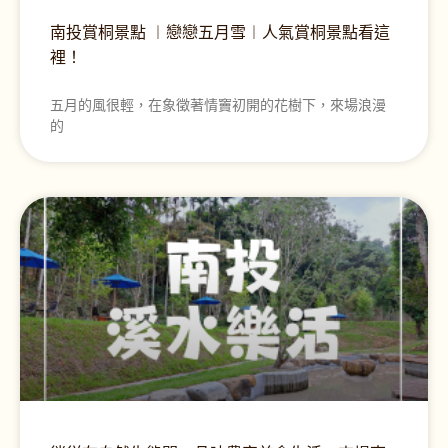
南投賞桐景點 ︱戀戀五月雪︱人氣賞桐景點看這
裡！
五月的風很輕，在象徵著情竇初開的花樹下，來場浪漫
的