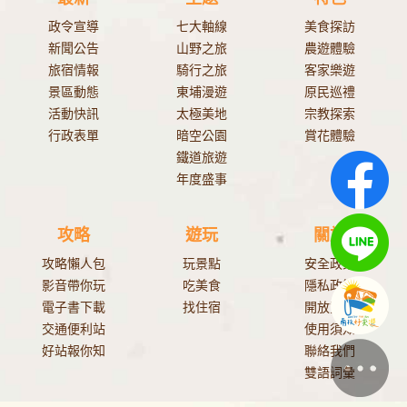
政令宣導
七大軸線
美食探訪
新聞公告
山野之旅
農遊體驗
旅宿情報
騎行之旅
客家樂遊
景區動態
東埔漫遊
原民巡禮
活動快訊
太極美地
宗教探索
行政表單
暗空公園
賞花體驗
鐵道旅遊
年度盛事
攻略
遊玩
關於
攻略懶人包
玩景點
安全政策
影音帶你玩
吃美食
隱私政策
電子書下載
找住宿
開放資料
交通便利站
使用須知
好站報你知
聯絡我們
雙語詞彙