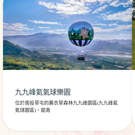
九九峰氦氣球樂園
位於南投草屯的薰衣草森林九九峰園區(九九峰氦
氣球園區)，是南