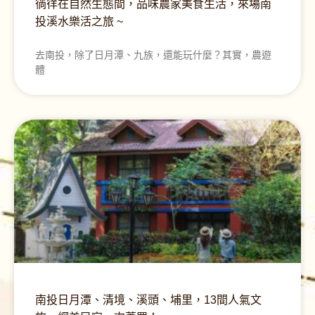
徜徉在自然生態間，品味農家美食生活，來場南
投溪水樂活之旅 ~
去南投，除了日月潭、九族，還能玩什麼？其實，農遊
體
南投日月潭、清境、溪頭、埔里，13間人氣文