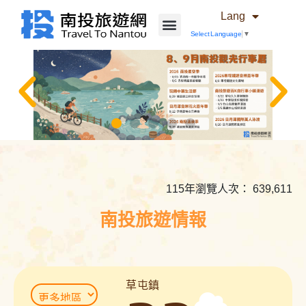
Lang
Select Language
▼
相
關
內
115年瀏覽人次： 639,611
容
連
南投旅遊情報
結
草屯鎮