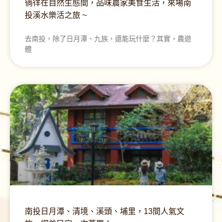
徜徉在自然生態間，品味農家美食生活，來場南
投溪水樂活之旅 ~
去南投，除了日月潭、九族，還能玩什麼？其實，農遊
體
南投日月潭、清境、溪頭、埔里，13間人氣文