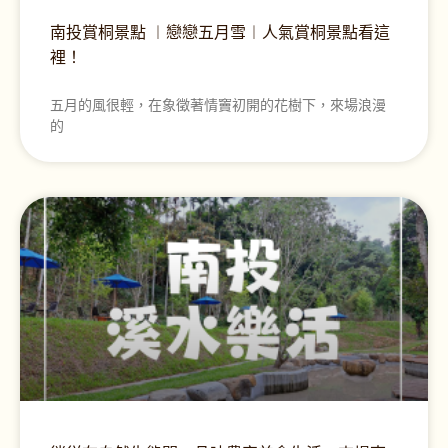
南投賞桐景點 ︱戀戀五月雪︱人氣賞桐景點看這
裡！
五月的風很輕，在象徵著情竇初開的花樹下，來場浪漫
的