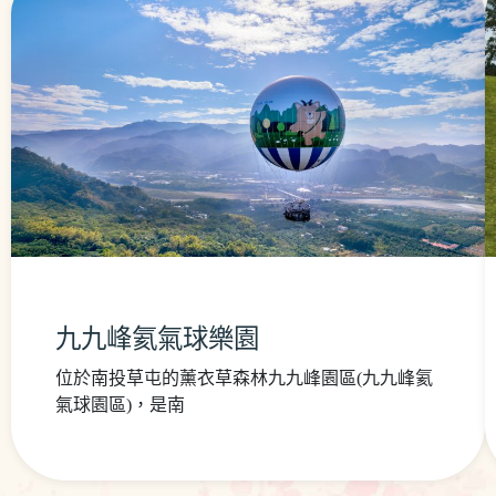
九九峰氦氣球樂園
位於南投草屯的薰衣草森林九九峰園區(九九峰氦
氣球園區)，是南