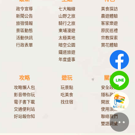
政令宣導
七大軸線
美食探訪
新聞公告
山野之旅
農遊體驗
旅宿情報
騎行之旅
客家樂遊
景區動態
東埔漫遊
原民巡禮
活動快訊
太極美地
宗教探索
行政表單
暗空公園
賞花體驗
鐵道旅遊
年度盛事
攻略
遊玩
關於
攻略懶人包
玩景點
安全政策
影音帶你玩
吃美食
隱私政策
電子書下載
找住宿
開放資料
交通便利站
使用須知
好站報你知
聯絡我們
雙語詞彙