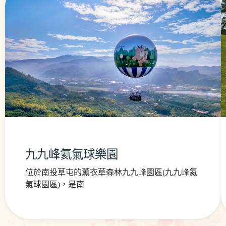
九九峰氦氣球樂園
位於南投草屯的薰衣草森林九九峰園區(九九峰氦
氣球園區)，是南