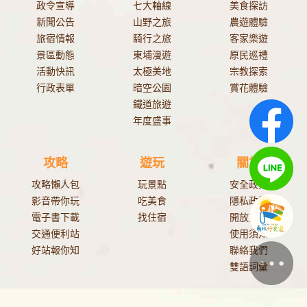
政令宣導
七大軸線
美食探訪
新聞公告
山野之旅
農遊體驗
旅宿情報
騎行之旅
客家樂遊
景區動態
東埔漫遊
原民巡禮
活動快訊
太極美地
宗教探索
行政表單
暗空公園
賞花體驗
鐵道旅遊
年度盛事
攻略
遊玩
關於
攻略懶人包
玩景點
安全政策
影音帶你玩
吃美食
隱私政策
電子書下載
找住宿
開放資料
交通便利站
使用須知
好站報你知
聯絡我們
雙語詞彙