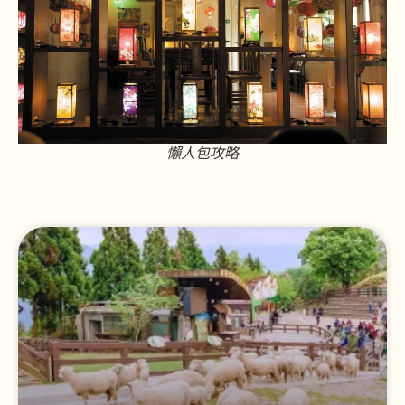
懶人包攻略