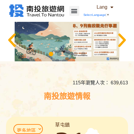
Lang
Select Language
▼
相
關
內
115年瀏覽人次： 639,613
容
連
南投旅遊情報
結
草屯鎮