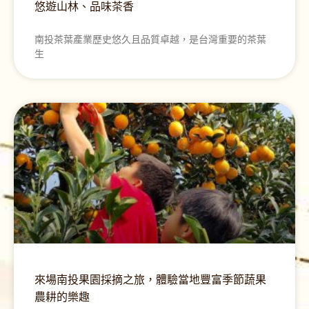
悠遊山林、品味茶香
南投茶葉產業歷史悠久且品質卓越，是台灣重要的茶葉
生
來場南投果園採摘之旅，體驗當地豐富季節蔬果
農耕的樂趣