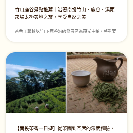
竹山鹿谷景點推薦｜沿著南投竹山、鹿谷、溪頭
來場太極美地之旅，享受自然之美
茶香工藝軸以竹山-鹿谷沿線發展區為觀光主軸，將重要
【南投茶香一日遊】從茶園到茶席的深度體驗，