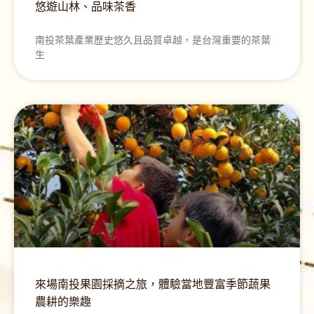
悠遊山林、品味茶香
南投茶葉產業歷史悠久且品質卓越，是台灣重要的茶葉
生
來場南投果園採摘之旅，體驗當地豐富季節蔬果
農耕的樂趣