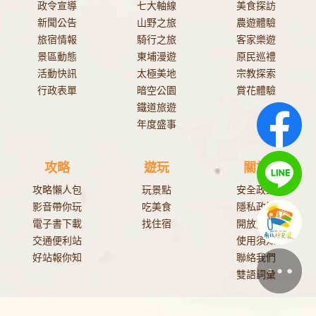
政令宣導
七大軸線
美食探訪
新聞公告
山野之旅
農遊體驗
旅宿情報
騎行之旅
客家樂遊
景區動態
東埔漫遊
原民巡禮
活動快訊
太極美地
宗教探索
行政表單
暗空公園
賞花體驗
鐵道旅遊
年度盛事
攻略
遊玩
關於
攻略懶人包
玩景點
安全政策
影音帶你玩
吃美食
隱私政策
電子書下載
找住宿
開放資料
交通便利站
使用須知
好站報你知
聯絡我們
雙語詞彙