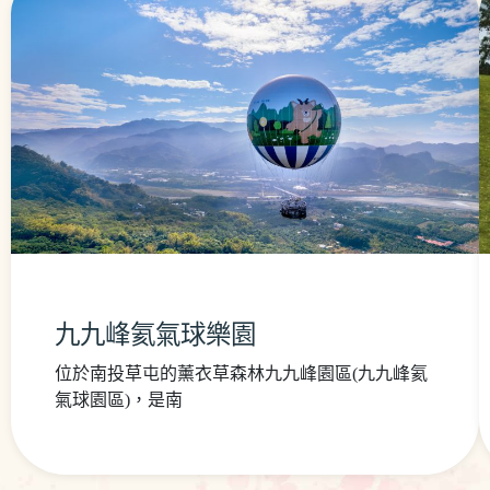
九九峰氦氣球樂園
位於南投草屯的薰衣草森林九九峰園區(九九峰氦
氣球園區)，是南