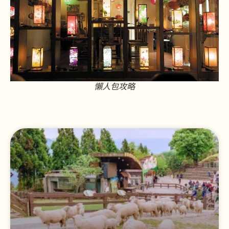
懶人包攻略