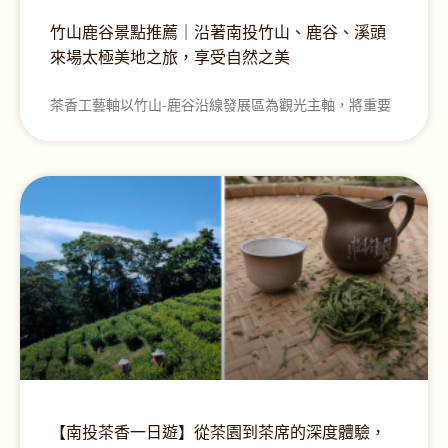
竹山鹿谷景點推薦｜沿著南投竹山、鹿谷、溪頭
來場太極美地之旅，享受自然之美
茶香工藝軸以竹山-鹿谷沿線發展區為觀光主軸，將重要
【南投茶香一日遊】從茶園到茶席的深度體驗，