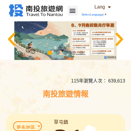
Lang
Select Language
▼
相
關
內
115年瀏覽人次： 639,613
容
連
南投旅遊情報
結
草屯鎮