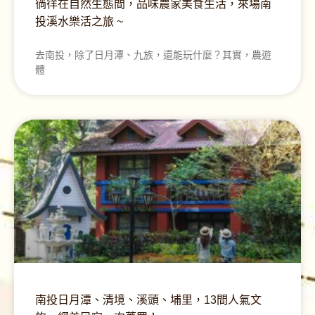
徜徉在自然生態間，品味農家美食生活，來場南
投溪水樂活之旅 ~
去南投，除了日月潭、九族，還能玩什麼？其實，農遊
體
南投日月潭、清境、溪頭、埔里，13間人氣文