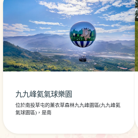
九九峰氦氣球樂園
位於南投草屯的薰衣草森林九九峰園區(九九峰氦
氣球園區)，是南