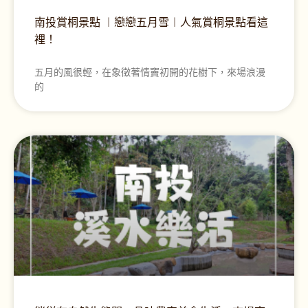
南投賞桐景點 ︱戀戀五月雪︱人氣賞桐景點看這
裡！
五月的風很輕，在象徵著情竇初開的花樹下，來場浪漫
的