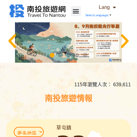
Lang
Select Language
▼
相
關
內
115年瀏覽人次： 639,611
容
連
南投旅遊情報
結
草屯鎮