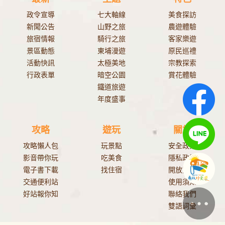
政令宣導
七大軸線
美食探訪
新聞公告
山野之旅
農遊體驗
旅宿情報
騎行之旅
客家樂遊
景區動態
東埔漫遊
原民巡禮
活動快訊
太極美地
宗教探索
行政表單
暗空公園
賞花體驗
鐵道旅遊
年度盛事
攻略
遊玩
關於
攻略懶人包
玩景點
安全政策
影音帶你玩
吃美食
隱私政策
電子書下載
找住宿
開放資料
交通便利站
使用須知
好站報你知
聯絡我們
雙語詞彙