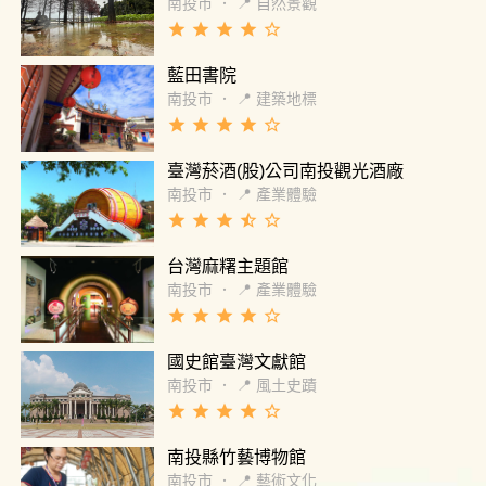
南投市
．
📍 自然景觀
grade
grade
grade
grade
star_border
藍田書院
南投市
．
📍 建築地標
grade
grade
grade
grade
star_border
臺灣菸酒(股)公司南投觀光酒廠
南投市
．
📍 產業體驗
grade
grade
grade
star_half
star_border
台灣麻糬主題館
南投市
．
📍 產業體驗
grade
grade
grade
grade
star_border
國史館臺灣文獻館
南投市
．
📍 風土史蹟
grade
grade
grade
grade
star_border
南投縣竹藝博物館
南投市
．
📍 藝術文化