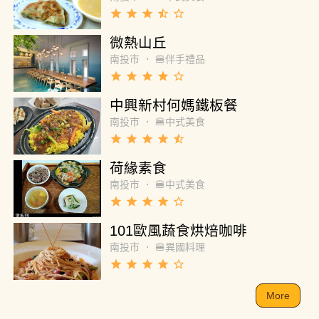
grade
grade
grade
star_half
star_border
微熱山丘
南投市
．
🍔伴手禮品
grade
grade
grade
grade
star_border
中興新村何媽鐵板餐
南投市
．
🍔中式美食
grade
grade
grade
grade
star_half
荷緣素食
南投市
．
🍔中式美食
grade
grade
grade
grade
star_border
101歐風蔬食烘焙咖啡
南投市
．
🍔異國料理
grade
grade
grade
grade
star_border
More