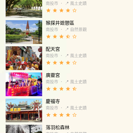
南投市
．
📍 風土史蹟
grade
grade
grade
grade
star_border
猴探井遊憩區
南投市
．
📍 自然景觀
grade
grade
grade
star_half
star_border
配天宮
南投市
．
📍 風土史蹟
grade
grade
grade
grade
star_border
廣靈宮
南投市
．
📍 風土史蹟
grade
grade
grade
grade
star_half
慶福寺
南投市
．
📍 風土史蹟
grade
grade
grade
grade
star_border
落羽松森林