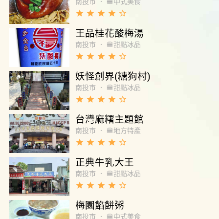
南投市
．
🍔中式美食
grade
grade
grade
grade
star_border
王品桂花酸梅湯
南投市
．
🍔甜點冰品
grade
grade
grade
grade
star_border
妖怪創界(糖狗村)
南投市
．
🍔甜點冰品
grade
grade
grade
grade
star_border
台灣麻糬主題館
南投市
．
🍔地方特產
grade
grade
grade
grade
star_border
正典牛乳大王
南投市
．
🍔甜點冰品
grade
grade
grade
grade
star_border
梅園餡餅粥
南投市
．
🍔中式美食