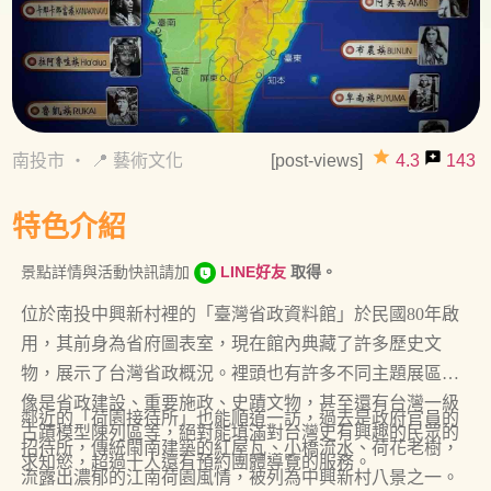
grade
reviews
南投市
・
📍 藝術文化
[post-views]
4.3
143
特色介紹
景點詳情與活動快訊請加
LINE好友
取得。
位於南投中興新村裡的「臺灣省政資料館」於民國80年啟
用，其前身為省府圖表室，現在館內典藏了許多歷史文
物，展示了台灣省政概況。裡頭也有許多不同主題展區，
像是省政建設、重要施政、史蹟文物，甚至還有台灣一級
鄰近的「荷園接待所」也能順道一訪，過去是政府官員的
古蹟模型陳列區等，絕對能填滿對台灣史有興趣的民眾的
招待所，傳統閩南建築的紅屋瓦、小橋流水、荷花老樹，
求知慾，超過十人還有預約團體導覽的服務。
流露出濃郁的江南荷園風情，被列為中興新村八景之一。