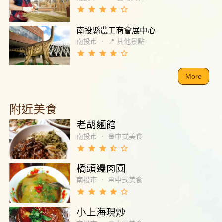
grade
grade
grade
grade
star_border
南投縣農工商會展中心
南投市
．
📍 其他景點
grade
grade
grade
grade
star_border
More
附近美食
老胡麵館
南投市
．
🍔中式美食
grade
grade
grade
star_half
star_border
橋頭邊肉圓
南投市
．
🍔中式美食
grade
grade
grade
grade
star_border
小上海現炒