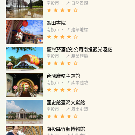
南投市
．
📍 自然景觀
grade
grade
grade
grade
star_border
藍田書院
南投市
．
📍 建築地標
grade
grade
grade
grade
star_border
臺灣菸酒(股)公司南投觀光酒廠
南投市
．
📍 產業體驗
grade
grade
grade
star_half
star_border
台灣麻糬主題館
南投市
．
📍 產業體驗
grade
grade
grade
grade
star_border
國史館臺灣文獻館
南投市
．
📍 風土史蹟
grade
grade
grade
grade
star_border
南投縣竹藝博物館