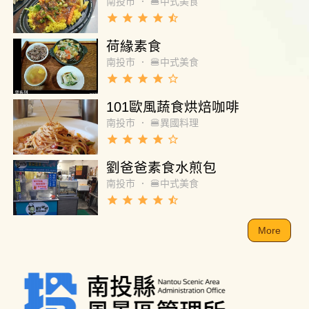
南投市
．
🍔中式美食
grade
grade
grade
grade
star_half
荷緣素食
南投市
．
🍔中式美食
grade
grade
grade
grade
star_border
101歐風蔬食烘焙咖啡
南投市
．
🍔異國料理
grade
grade
grade
grade
star_border
劉爸爸素食水煎包
南投市
．
🍔中式美食
grade
grade
grade
grade
star_half
More