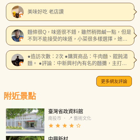
美味好吃 老店讚
麵條很Q，味道很不錯，雖然稍微鹹一點，但是
不到不能接受的味道，小菜很多樣選擇，途經
此處很適合來吃一下，再買個酸梅汁就是愉快
的一個行程了！
●造訪次數：2次 ●購買商品：牛肉麵、餛飩湯
麵。 ●評論：中新興村內有名的麵攤，主打便
宜滷味。
更多網友評論
附近景點
臺灣省政資料館
南投市
．
📍 藝術文化
grade
grade
grade
grade
star_border
中興新村