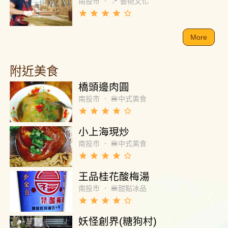
南投市
．
📍 藝術文化
grade
grade
grade
grade
star_border
More
附近美食
橋頭邊肉圓
南投市
．
🍔中式美食
grade
grade
grade
grade
star_border
小上海現炒
南投市
．
🍔中式美食
grade
grade
grade
grade
star_border
王品桂花酸梅湯
南投市
．
🍔甜點冰品
grade
grade
grade
grade
star_border
妖怪創界(糖狗村)