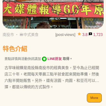
grade
reviews
南投市
・
🍔中式美食
[post-views]
3.8
1,723
特色介紹
景點詳情與活動快訊請加
LINE好友
取得。
古早味碗粿是南投縣南投市的經典美食，至今為止已經開
店三十年，老闆每天零晨三點半就會起來開始準備，然後
六點半開始販售。另外，還有涼圓、肉圓、和豆花可以選
擇，都是以傳統的方式製作。
More