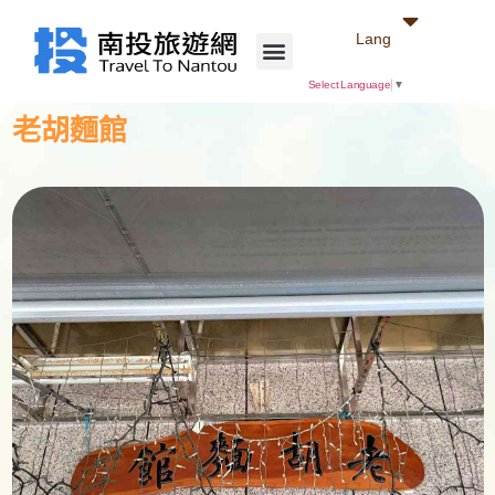
Lang
Select Language
▼
老胡麵館