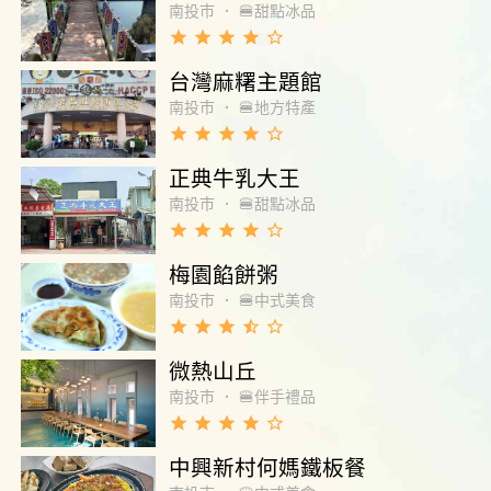
南投市
．
🍔甜點冰品
grade
grade
grade
grade
star_border
台灣麻糬主題館
南投市
．
🍔地方特產
grade
grade
grade
grade
star_border
正典牛乳大王
南投市
．
🍔甜點冰品
grade
grade
grade
grade
star_border
梅園餡餅粥
南投市
．
🍔中式美食
grade
grade
grade
star_half
star_border
微熱山丘
南投市
．
🍔伴手禮品
grade
grade
grade
grade
star_border
中興新村何媽鐵板餐