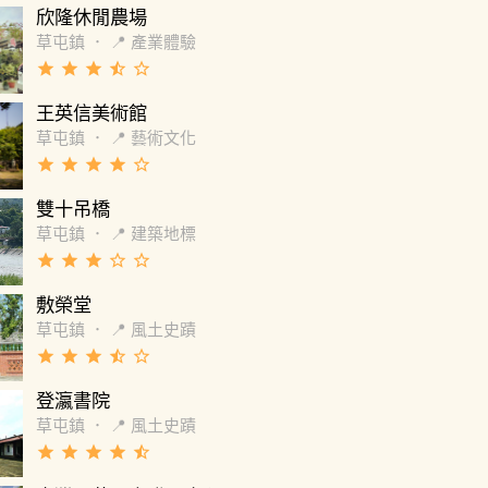
場工作人員也無法處理解決，若檔案有問題我
欣隆休閒農場
電腦播YouTube 也是不行的，想說是網路問題
草屯鎮
．
📍 產業體驗
己手機WiFi 也無法排解，最後在音樂突然好
grade
grade
grade
star_half
star_border
進場完又無法播放然後無音樂狀態下用餐，直
次進場前音樂又好了，然後可播放我們USB的
王英信美術館
，這樣應該不是檔案的問題了吧。 最後設備是
草屯鎮
．
📍 藝術文化
友在處理，問服務員到時候會有服務員來播放
grade
grade
grade
grade
star_border
（有另外挑選進場音樂）還是由我的朋友自己
放，服務員回答那麻煩你們。 我朋友是我的賓
雙十吊橋
主持人不是全場在婚宴這區有時候跑到找不到
草屯鎮
．
📍 建築地標
不太會使用硬體設備，設備有問題一直更換服
grade
grade
grade
star_border
star_border
來測試修理還請我們自己使用這些硬體設備，
為何要選擇餐廳舉辦婚宴呢？ 試菜當天詢問的
敷榮堂
速度，有些桌有上到某幾道，有些桌是反應後
草屯鎮
．
📍 風土史蹟
菜。飲料部分加購柳橙汁無限暢飲，卻是遲遲
grade
grade
grade
star_half
star_border
到服務生續加飲料，因為有接了我們婚宴當天
現場客，服務生卻沒有多幾位，辛苦服務生要
登瀛書院
跑來不及上菜收菜，但對於婚宴的賓客這樣是
草屯鎮
．
📍 風土史蹟
尊重的。 最後結帳直接收原價加服務費，溝通
grade
grade
grade
grade
star_half
服務費五折，辦婚宴卻得到以上這種服務水