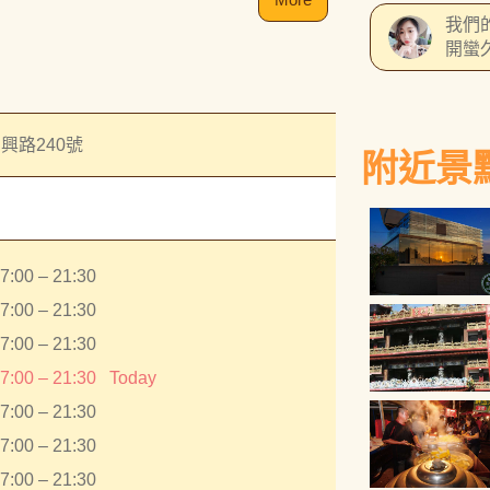
我說
我們
鮮還
開蠻
嘛？
貴餐
當天
是有
都是
興路240號
附近景
所回
可調
應該
出菜
要提
7:00 – 21:30
婚禮
7:00 – 21:30
試是
的人
7:00 – 21:30
播出
7:00 – 21:30
Today
經理
外有
7:00 – 21:30
US
7:00 – 21:30
照影
7:00 – 21:30
使用