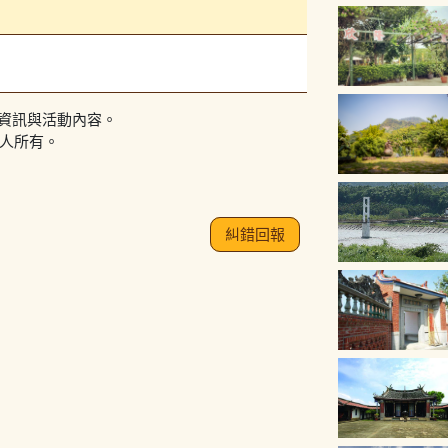
請現
們改
接自
了，
到二
資訊與活動內容。
音樂
作人所有。
我朋
音樂
來播
客，
人也
糾錯回報
務員
那我
上菜
才上
找不
也有
全場
很不
後說