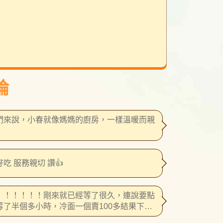
論
們來說，小春就像媽媽的廚房，一樣溫暖而親
吃 服務親切 讚👍
！！！！！！剛來就已經等了很久，連說要點
等了半個多小時，冷面一個賣100多結果下面
都是冰塊。連湯也是，做了一碗結果另一碗跟