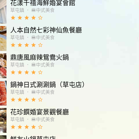
花漾千禧海鮮婚宴會館
草屯鎮
．
🍔中式美食
grade
grade
grade
grade
star_border
人本自然七彩神仙魚餐廳
草屯鎮
．
🍔中式美食
grade
grade
grade
grade
star_border
鼎唐風麻辣鴛鴦火鍋
草屯鎮
．
🍔中式美食
grade
grade
grade
grade
star_border
鍋神日式涮涮鍋（草屯店）
草屯鎮
．
🍔中式美食
grade
grade
grade
grade
star_border
花珍饌婚宴景觀餐廳
草屯鎮
．
🍔中式美食
grade
grade
grade
grade
star_border