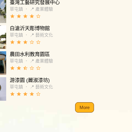
再次溝通後才說服務費餐廳吸收。 希望有考慮
臺灣工藝研究發展中心
此處辦婚宴的可以參考看看，有時間真的多試
草屯鎮
．
📍 產業體驗
餐廳，付訂前說的與當天服務出來的有落差，
grade
grade
grade
grade
star_border
表現都很優秀，硬體設備我們本身也帶著僥倖
覺得不可能這麼剛好就壞掉，但命運往往如此
白滄沂天彫博物館
人。婚宴流程沒有很完善，因為上菜速度跟硬
草屯鎮
．
📍 藝術文化
備關係很多行程都delay，雖然有在接婚宴但
grade
grade
grade
star_border
star_border
給人很熟練的感覺（服務員上菜是另一回事，
人是經理當天也是滿場跑要找人找不到）當天
農田水利教育園區
未做到當初承諾會包含的東西 此次經驗十分不
草屯鎮
．
📍 產業體驗
原以為會比婚宴會館的服務品質好，但很失
grade
grade
star_half
star_border
star_border
 後續老闆看到評論有登門致歉，但因為也無法
，只能接受道歉並希望店家有所改善...
游漆園 (麗淑漆坊)
草屯鎮
．
📍 藝術文化
grade
grade
grade
grade
star_border
More