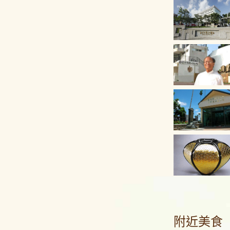
準，
要在
幾家
餐點
心態
捉弄
體設
沒有
主持
也並
佳，
望。
挽回
附近美食