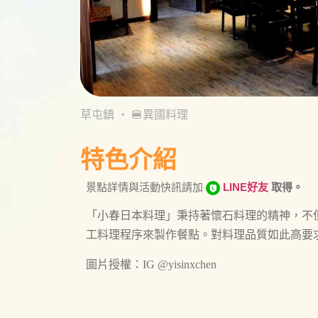
草屯鎮
・
🍔異國料理
特色介紹
景點詳情與活動快訊請加
LINE好友
取得。
「小春日本料理」秉持著懷石料理的精神，不
工料理程序來製作餐點。對料理品質如此高要
圖片授權：IG @yisinxchen