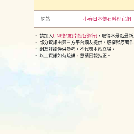
網站
小春日本懷石料理官網
・ 請加入
LINE好友(南投智遊行)
，取得本景點最新
・ 部分資訊由第三方平台網友提供，版權歸原著
・ 網友評論僅供參考，不代表本站立場。
・ 以上資訊如有疏誤，懇請回報指正。