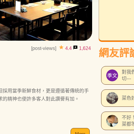
grade
reviews
[post-views]
4.4
1,624
網友評
對我
切---
但採用當季新鮮食材，更是遵循著傳統的手
菜色好
求的精神也使許多客人對此讚譽有加。
不好
菜都
他媽
More