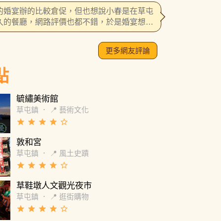
沒做到？等了20幾分鐘。一碗賣那麼貴結果爭
的婚宴辦的比較倉促，但也想說小春是在草屯
有711的都比他好吃。人手不足還招待我們幹
久的餐廳，網路評價也都不錯，於是婚宴想在
廳舉辦。 約半個月還一個月前預約小春試菜，
雖是假日但我們也是有提前預約，上菜部分也
更多網友評論
延遲，或是沒有人進來通知甜點先做需稍等，
在位置上空等，需催促服務生兩次以上才會有
點
應。 試菜完確定要於小春舉辦婚宴，菜色部分
整或更換，也有詢問婚宴當天上菜速度與流程
不會像今天一樣有延遲，經理告知不會的當天
毓繡美術館
速度會很穩定之類的。 婚宴前一兩週告知我們
草屯鎮
．
📍 藝術文化
前測試設備，有提前去現場測試，但因為我們
grade
grade
grade
grade
star_border
舉辦倉促，測試當天並未拿到婚紗照，於是測
用餐廳筆電及筆電內的影片試播，測試給我看
敦和宮
員是餐廳經理但並不熟悉電腦使用方式，音樂
草屯鎮
．
📍 風土史蹟
來後是筆電發出的聲音而不是外接音響，提醒
grade
grade
grade
grade
star_border
才插音源線測試給我聽音響設備是否正常。另
告知可以在前幾天再來測試一次我們自己的
草鞋墩人文觀光夜市
B。 婚宴當天先播音樂是正常的，後來要播婚紗
草屯鎮
．
📍 逛街購物
片電腦開始當機壞掉，變成音樂與影片都無法
grade
grade
grade
grade
star_border
，告知經理給的回應是可能我們檔案有問題，