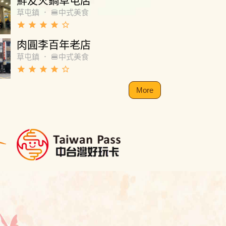
鮮友火鍋草屯店
草屯鎮
．
🍔中式美食
grade
grade
grade
grade
star_border
肉圓李百年老店
草屯鎮
．
🍔中式美食
grade
grade
grade
grade
star_border
More