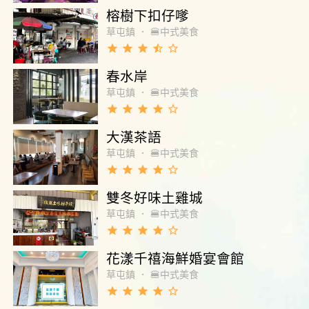
榕樹下扣仔嗲
草屯鎮
．
🍔中式美食
grade
grade
grade
star_half
star_border
春水岸
草屯鎮
．
🍔中式美食
grade
grade
grade
grade
star_border
大漢茶語
草屯鎮
．
🍔中式美食
grade
grade
grade
grade
star_border
雙冬好味土雞城
草屯鎮
．
🍔中式美食
grade
grade
grade
grade
star_border
花漾千禧海鮮婚宴會館
草屯鎮
．
🍔中式美食
grade
grade
grade
grade
star_border