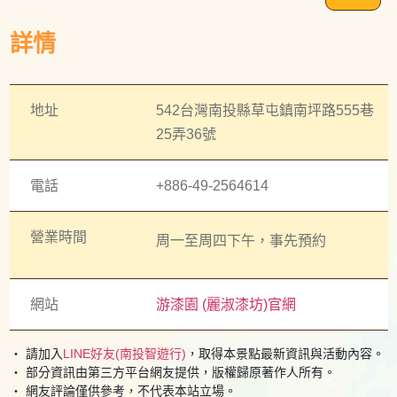
做幾個，送給女兒每人一件漆器當嫁妝呢。」日治時代總
護系所和宜蘭傳統藝術中心開課，她還走入社區推廣，透
督府留下一批江戶中末期的蒔繪漆器，黃麗淑接受文資中
過實作，讓大家了解什麼是漆器與傳統文化的美。
詳情
心委託做研究，近一年多來，她帶領學生逐件記錄每件漆
器的技法、特色，還要考據歷史和年代，待在工作室裡，
常常是一刻不得閒，雖然忙碌，黃麗淑卻滿心快樂。
地址
542台灣南投縣草屯鎮南坪路555巷
(圖文出自國立台灣工藝研究所)
25弄36號
電話
+886-49-2564614
營業時間
周一至周四下午，事先預約
網站
游漆園 (麗淑漆坊)官網
・ 請加入
LINE好友(南投智遊行)
，取得本景點最新資訊與活動內容。
・ 部分資訊由第三方平台網友提供，版權歸原著作人所有。
・ 網友評論僅供參考，不代表本站立場。