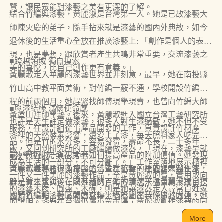
覽，讓民眾能對漆藝之美有更深的了解。
結合竹編與漆藝，黃麗淑是台灣第一人。她是已故漆藝大
師陳火慶的弟子，隨手拈來就是漆藝的國內外典故，如今
退休後的生活重心全放在推廣漆藝上: 「創作是個人的表
現，也是夢想，跟欣賞者產生共鳴非常重要，交流漆藝之
■跨越領域 獨自摸索
美的喜悅，比自己創作更有意義。」
黃麗淑走入華麗的漆藝世界並非刻意，最早，她在南投縣
竹山高中教平面美術，對竹編一竅不通，學校開設竹編課
程的前兩個月，她趕緊找師傅現學現賣，也曾向竹編大師
■與漆結緣 滿懷使命感
黃塗山拜師學藝。後來，黃麗淑進入國立台灣工藝研究所
也許是天生註定做漆藝，很多人對生漆過敏，她不但不受
服務，在設計組從事產品開發的工作，負責設計竹材產
漆裡的天然酵素影響，還愛上了漆，每天照料家人吃完
品。但是竹的水分多，容易發霉，壽命不長，二十多年
飯，又回到研究所的工廠繼續做漆器，「現在，漆藝早就
前，黃麗淑一直思考著如何提高產品的附加價值。她發現
■教學與研究 樂在其中
成為生活的一部分，不可分離了。」工作室落地展示櫃裡
日本花道運用很多漆黑的竹籃當花器，用的是天然生漆，
黃麗淑義務教導南投縣生活重建協會的社區媽媽製作漆
一件又一件美麗的漆藝作品，全是黃麗淑的寶，實用取向
於是買來嘗試，在沒有前例可循的情況下，黃麗淑獨自摸
器，七二水災後，國姓鄉的百年古蹟糯米橋受創，成了全
的漆藝木屐、圓盤、木碗，則是她讓漆器走入尋常百姓家
索著竹編和漆藝之間的交集，終於走出一條康莊大道。
國知名景點，社區媽媽以糯米橋為圖案製作漆器圓盤，她
的證明。漆器在台灣仍屬小眾市場，黃麗淑創作漆器的同
說：「上課時，老師和學員都樂在其中，還有媽媽打算多
時，也有很大的使命感，除了在雲林科技大學文化資產維
More