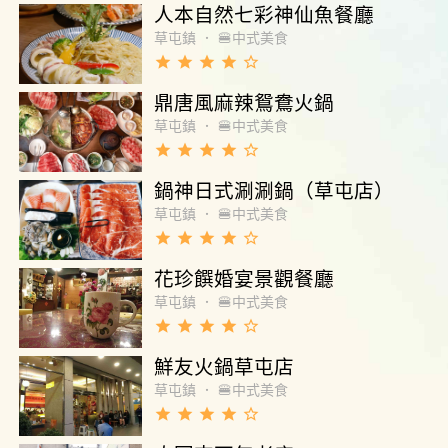
人本自然七彩神仙魚餐廳
草屯鎮
．
🍔中式美食
grade
grade
grade
grade
star_border
鼎唐風麻辣鴛鴦火鍋
草屯鎮
．
🍔中式美食
grade
grade
grade
grade
star_border
鍋神日式涮涮鍋（草屯店）
草屯鎮
．
🍔中式美食
grade
grade
grade
grade
star_border
花珍饌婚宴景觀餐廳
草屯鎮
．
🍔中式美食
grade
grade
grade
grade
star_border
鮮友火鍋草屯店
草屯鎮
．
🍔中式美食
grade
grade
grade
grade
star_border