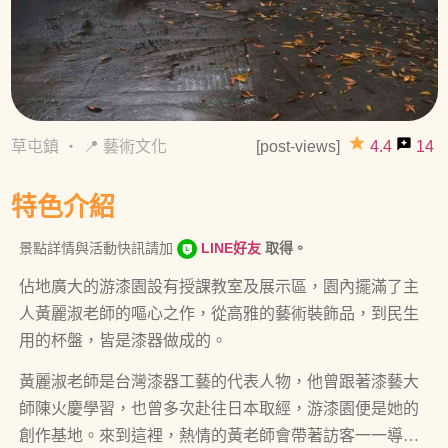
grade
reviews
草屯鎮
・
📍 藝術文化
[post-views]
4.4
14
特色介紹
景點詳情與活動快訊請加
LINE好友
取得。
佔地廣大的游漆園設有授課教室及展示區，園內擺滿了主
人黃麗淑老師的嘔心之作，從高雅的藝術裝飾品，到民生
用的杯盤，皆是漆器做成的。
黃麗淑老師是台灣漆器工藝的代表人物，他曾跟著漆藝大
師陳火慶學習，也曾多次赴往日本取經，游漆園便是她的
創作基地。來到這裡，熱情的黃老師會帶著訪客一一導