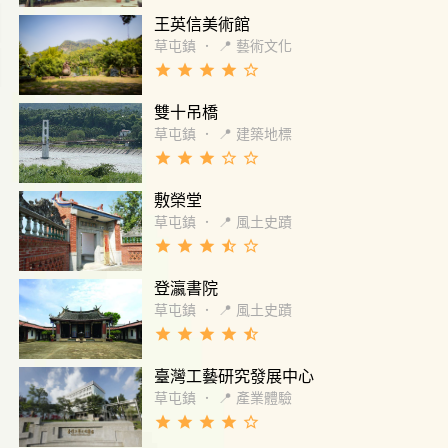
王英信美術館
草屯鎮
．
📍 藝術文化
grade
grade
grade
grade
star_border
雙十吊橋
草屯鎮
．
📍 建築地標
grade
grade
grade
star_border
star_border
敷榮堂
草屯鎮
．
📍 風土史蹟
grade
grade
grade
star_half
star_border
登瀛書院
草屯鎮
．
📍 風土史蹟
grade
grade
grade
grade
star_half
臺灣工藝研究發展中心
草屯鎮
．
📍 產業體驗
grade
grade
grade
grade
star_border