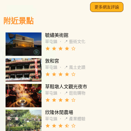
更多網友評論
附近景點
毓繡美術館
草屯鎮
．
📍 藝術文化
grade
grade
grade
grade
star_border
敦和宮
草屯鎮
．
📍 風土史蹟
grade
grade
grade
grade
star_border
草鞋墩人文觀光夜市
草屯鎮
．
📍 逛街購物
grade
grade
grade
grade
star_border
欣隆休閒農場
草屯鎮
．
📍 產業體驗
grade
grade
grade
star_half
star_border