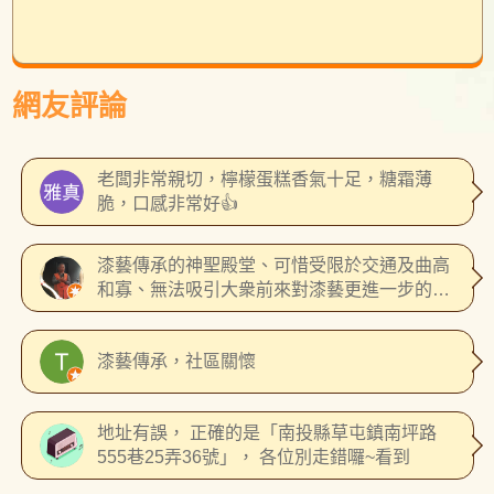
網友評論
老闆非常親切，檸檬蛋糕香氣十足，糖霜薄
脆，口感非常好👍
漆藝傳承的神聖殿堂、可惜受限於交通及曲高
和寡、無法吸引大衆前來對漆藝更進一步的認
識
漆藝傳承，社區關懷
地址有誤， 正確的是「南投縣草屯鎮南坪路
555巷25弄36號」， 各位別走錯囉~看到