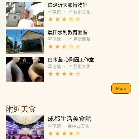
白滄沂天彫博物館
草屯鎮
．
📍 藝術文化
grade
grade
grade
star_border
star_border
農田水利教育園區
草屯鎮
．
📍 產業體驗
grade
grade
star_half
star_border
star_border
白木全-心陶園工作室
草屯鎮
．
📍 藝術文化
grade
grade
grade
grade
star_border
More
附近美食
成都生活美食館
草屯鎮
．
🍔中式美食
grade
grade
grade
grade
star_border