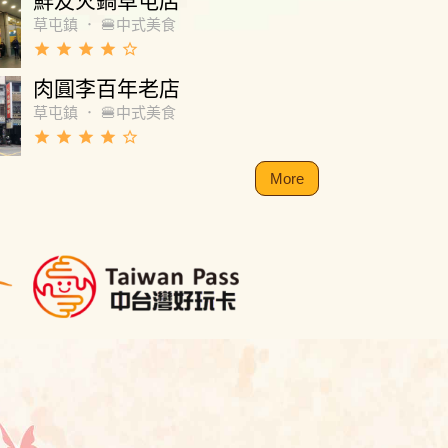
鮮友火鍋草屯店
草屯鎮
．
🍔中式美食
grade
grade
grade
grade
star_border
肉圓李百年老店
草屯鎮
．
🍔中式美食
grade
grade
grade
grade
star_border
More