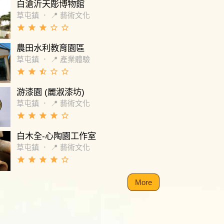
白滄沂天彫博物館
草屯鎮
．
📍 藝術文化
grade
grade
grade
star_border
star_border
農田水利教育園區
草屯鎮
．
📍 產業體驗
grade
grade
star_half
star_border
star_border
游漆園 (麗淑漆坊)
草屯鎮
．
📍 藝術文化
grade
grade
grade
grade
star_border
白木全-心陶園工作室
草屯鎮
．
📍 藝術文化
grade
grade
grade
grade
star_border
More