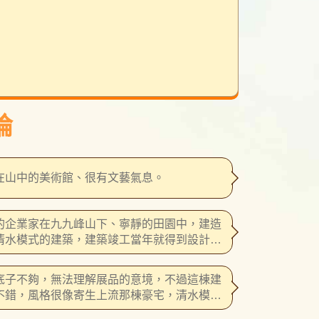
論
在山中的美術館、很有文藝氣息。
的企業家在九九峰山下、寧靜的田園中，建造
清水模式的建築，建築竣工當年就得到設計大
因此本身就是一個美麗的藝術品，來南投時值
來好好參觀。館內不定期與藝術家合作展品，
底子不夠，無法理解展品的意境，不過這棟建
免費的展示，導覽機需額外付費租用，入館須
不錯，風格很像寄生上流那棟豪宅，清水模材
前於網路上預約並需要遵守規定。
整片的玻璃落地窗，向上的階梯，......，個