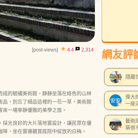
grade
reviews
[post-views]
4.4
2,314
網友評
隱藏
而成的毓繡美術館，靜靜坐落在綠色的山林
偉大
術品，別忘了細品這裡的一花一草，美術館
一座
客來一場寧靜優雅的美學之旅。
獎，
得過
藝術
，採光良好的大片落地窗設計，讓民眾在優
提供
築很
先事
咖啡，坐在窗邊觀賞庭院中綻放的白梅。
質，一