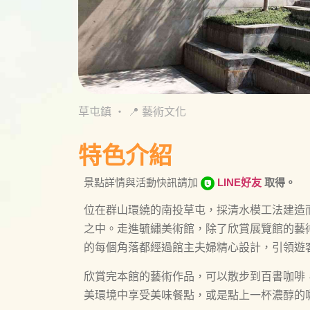
草屯鎮
・
📍 藝術文化
特色介紹
景點詳情與活動快訊請加
LINE好友
取得。
位在群山環繞的南投草屯，採清水模工法建造
之中。走進毓繡美術館，除了欣賞展覽館的藝
的每個角落都經過館主夫婦精心設計，引領遊
欣賞完本館的藝術作品，可以散步到百書咖啡
美環境中享受美味餐點，或是點上一杯濃醇的