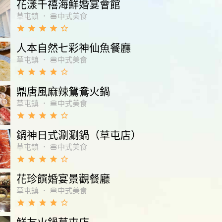
花漾千禧海鮮婚宴會館
草屯鎮
．
🍔中式美食
grade
grade
grade
grade
star_border
人本自然七彩神仙魚餐廳
草屯鎮
．
🍔中式美食
grade
grade
grade
grade
star_border
鼎唐風麻辣鴛鴦火鍋
草屯鎮
．
🍔中式美食
grade
grade
grade
grade
star_border
鍋神日式涮涮鍋（草屯店）
草屯鎮
．
🍔中式美食
grade
grade
grade
grade
star_border
花珍饌婚宴景觀餐廳
草屯鎮
．
🍔中式美食
grade
grade
grade
grade
star_border