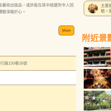
人覺
及藝術出版品，或許能在其中挑選到令人回
主要
驗。
體驗深植於心。
有的
租借
作品
More
附近景
行路150巷26號