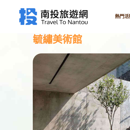
熱門活
毓繡美術館