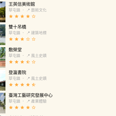
王英信美術館
草屯鎮
．
📍 藝術文化
grade
grade
grade
grade
star_border
雙十吊橋
草屯鎮
．
📍 建築地標
grade
grade
grade
star_border
star_border
敷榮堂
草屯鎮
．
📍 風土史蹟
grade
grade
grade
star_half
star_border
登瀛書院
草屯鎮
．
📍 風土史蹟
grade
grade
grade
grade
star_half
臺灣工藝研究發展中心
草屯鎮
．
📍 產業體驗
grade
grade
grade
grade
star_border