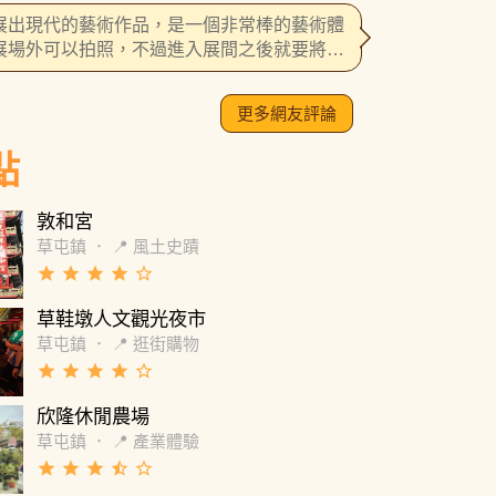
得寄生上流的導演是從這美術館得到靈感
展出現代的藝術作品，是一個非常棒的藝術體
展場外可以拍照，不過進入展間之後就要將所
手機及背包等集中管理。每個導覽機100元的
費，建議一定要借，才可以深入的瞭解每一個
更多網友評論
。
點
敦和宮
草屯鎮
．
📍 風土史蹟
grade
grade
grade
grade
star_border
草鞋墩人文觀光夜市
草屯鎮
．
📍 逛街購物
grade
grade
grade
grade
star_border
欣隆休閒農場
草屯鎮
．
📍 產業體驗
grade
grade
grade
star_half
star_border