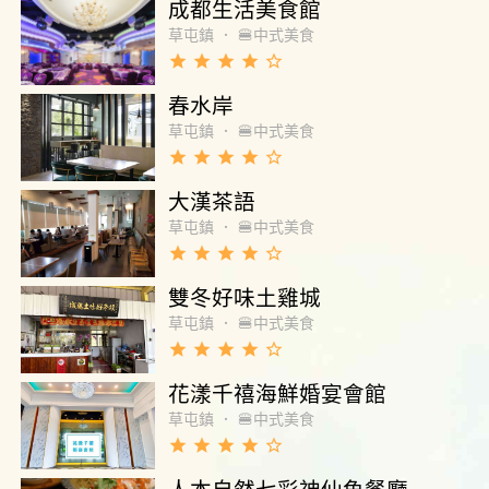
成都生活美食館
草屯鎮
．
🍔中式美食
grade
grade
grade
grade
star_border
春水岸
草屯鎮
．
🍔中式美食
grade
grade
grade
grade
star_border
大漢茶語
草屯鎮
．
🍔中式美食
grade
grade
grade
grade
star_border
雙冬好味土雞城
草屯鎮
．
🍔中式美食
grade
grade
grade
grade
star_border
花漾千禧海鮮婚宴會館
草屯鎮
．
🍔中式美食
grade
grade
grade
grade
star_border