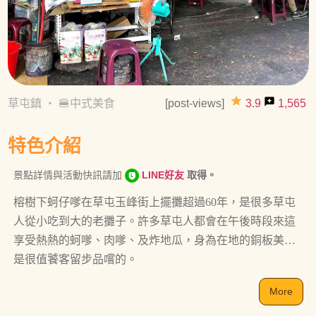
grade
reviews
草屯鎮
・
🍔中式美食
[post-views]
3.9
1,565
特色介紹
景點詳情與活動快訊請加
LINE好友
取得。
榕樹下蚵仔嗲在草屯玉峰街上擺攤超過60年，是很多草屯
人從小吃到大的老攤子。許多草屯人都會在午後時段來這
享受熱熱的蚵嗲、肉嗲、及炸地瓜，身為在地的銅板美食
是很值饕客留步品嚐的。
More