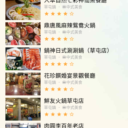
人本自然七彩神仙魚餐廳
草屯鎮
．
🍔中式美食
grade
grade
grade
grade
star_border
鼎唐風麻辣鴛鴦火鍋
草屯鎮
．
🍔中式美食
grade
grade
grade
grade
star_border
鍋神日式涮涮鍋（草屯店）
草屯鎮
．
🍔中式美食
grade
grade
grade
grade
star_border
花珍饌婚宴景觀餐廳
草屯鎮
．
🍔中式美食
grade
grade
grade
grade
star_border
鮮友火鍋草屯店
草屯鎮
．
🍔中式美食
grade
grade
grade
grade
star_border
肉圓李百年老店