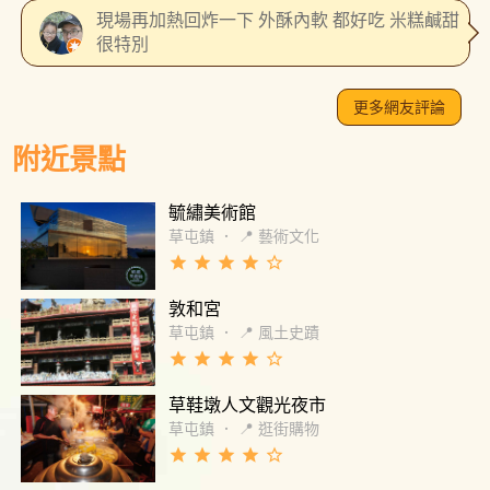
現場再加熱回炸一下 外酥內軟 都好吃 米糕鹹甜
很特別
更多網友評論
附近景點
毓繡美術館
草屯鎮
．
📍 藝術文化
grade
grade
grade
grade
star_border
敦和宮
草屯鎮
．
📍 風土史蹟
grade
grade
grade
grade
star_border
草鞋墩人文觀光夜市
草屯鎮
．
📍 逛街購物
grade
grade
grade
grade
star_border