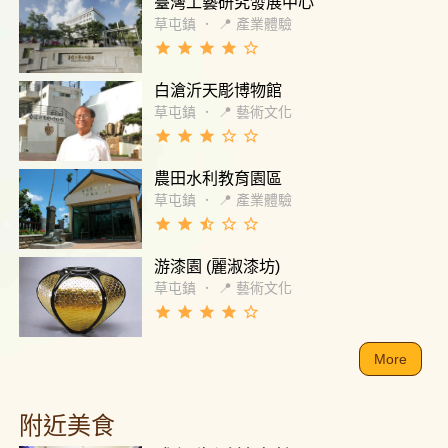
臺灣工藝研究發展中心
草屯鎮
．
📍 產業體驗
grade
grade
grade
grade
star_border
白滄沂天彫博物館
草屯鎮
．
📍 藝術文化
grade
grade
grade
star_border
star_border
農田水利教育園區
草屯鎮
．
📍 產業體驗
grade
grade
star_half
star_border
star_border
游漆園 (麗淑漆坊)
草屯鎮
．
📍 藝術文化
grade
grade
grade
grade
star_border
More
附近美食