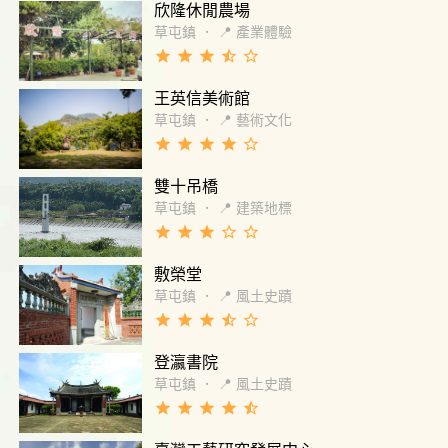
欣隆休閒農場
草屯鎮
．
📍 產業體驗
grade
grade
grade
star_half
star_border
王英信美術館
草屯鎮
．
📍 藝術文化
grade
grade
grade
grade
star_border
雙十吊橋
草屯鎮
．
📍 建築地標
grade
grade
grade
star_border
star_border
敷榮堂
草屯鎮
．
📍 風土史蹟
grade
grade
grade
star_half
star_border
登瀛書院
草屯鎮
．
📍 風土史蹟
grade
grade
grade
grade
star_half