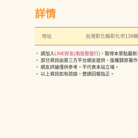
詳情
地址
台灣彰化縣彰化市139
・ 請加入
LINE好友(南投智遊行)
，取得本景點最新
・ 部分資訊由第三方平台網友提供，版權歸原著
・ 網友評論僅供參考，不代表本站立場。
・ 以上資訊如有疏誤，懇請回報指正。