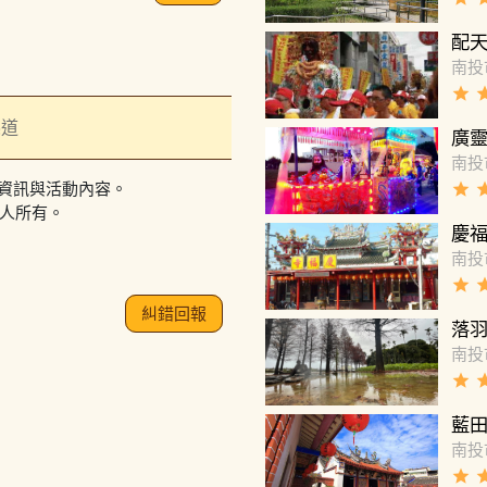
配
南投
grade
gra
縣道
廣
南投
grade
gra
資訊與活動內容。
作人所有。
慶
南投
grade
gra
糾錯回報
落
南投
grade
gra
藍
南投
grade
gra