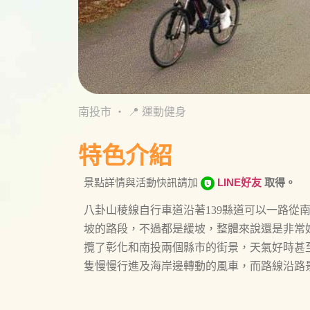
南投市
・
📍 運動健身
特色介紹
景點詳情與活動快訊請加
LINE好友
取得。
八卦山稜線自行車道沿著139縣道可以一路從
坡的路段，不過都是緩坡，整體來說還是非常好
攬了彰化和南投兩個縣市的街景，天氣好時甚
隻慢慢行進及海岸邊轉動的風車，而路線沿路
園，滿是油桐花的小徑，其中一段更是兩旁都
條綠色的隧道。