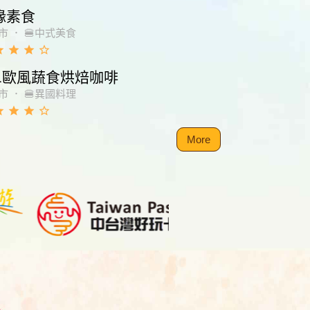
緣素食
市
．
🍔中式美食
de
grade
grade
star_border
01歐風蔬食烘焙咖啡
市
．
🍔異國料理
de
grade
grade
star_border
More