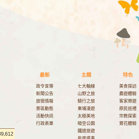
最新
主題
特色
政令宣導
七大軸線
美食探訪
新聞公告
山野之旅
農遊體驗
旅宿情報
騎行之旅
客家樂遊
景區動態
東埔漫遊
原民巡禮
活動快訊
太極美地
宗教探索
行政表單
暗空公園
賞花體驗
鐵道旅遊
39,612
年度盛事