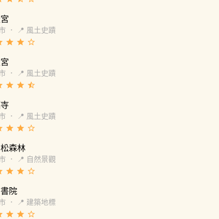
天宮
市
．
📍 風土史蹟
de
grade
grade
star_border
靈宮
市
．
📍 風土史蹟
de
grade
grade
star_half
福寺
市
．
📍 風土史蹟
de
grade
grade
star_border
羽松森林
市
．
📍 自然景觀
de
grade
grade
star_border
田書院
市
．
📍 建築地標
de
grade
grade
star_border