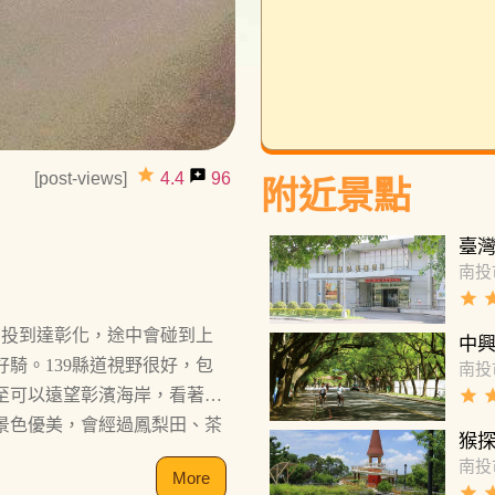
grade
reviews
[post-views]
4.4
96
附近景點
臺
南投
grade
gra
南投到達彰化，途中會碰到上
中
騎。139縣道視野很好，包
南投
grade
gra
至可以遠望彰濱海岸，看著船
景色優美，會經過鳳梨田、茶
猴
被小葉欖仁樹簇擁著，形成一
南投
More
grade
gra