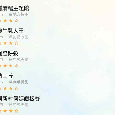
灣麻糬主題館
市
．
🍔地方特產
de
grade
grade
star_border
典牛乳大王
市
．
🍔甜點冰品
de
grade
grade
star_border
園餡餅粥
市
．
🍔中式美食
de
grade
star_half
star_border
熱山丘
市
．
🍔伴手禮品
de
grade
grade
star_border
興新村何媽鐵板餐
市
．
🍔中式美食
de
grade
grade
star_half