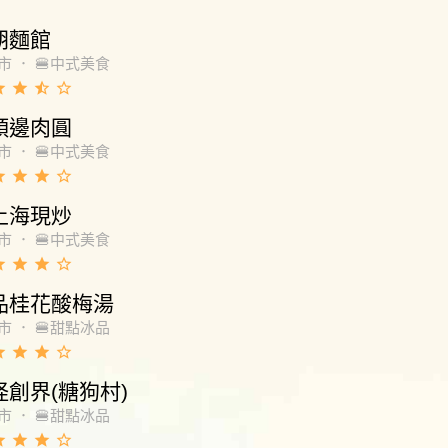
胡麵館
市
．
🍔中式美食
de
grade
star_half
star_border
頭邊肉圓
市
．
🍔中式美食
de
grade
grade
star_border
上海現炒
市
．
🍔中式美食
de
grade
grade
star_border
品桂花酸梅湯
市
．
🍔甜點冰品
de
grade
grade
star_border
怪創界(糖狗村)
市
．
🍔甜點冰品
de
grade
grade
star_border