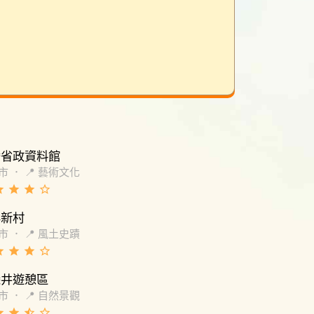
灣省政資料館
市
．
📍 藝術文化
de
grade
grade
star_border
興新村
市
．
📍 風土史蹟
de
grade
grade
star_border
探井遊憩區
市
．
📍 自然景觀
de
grade
star_half
star_border