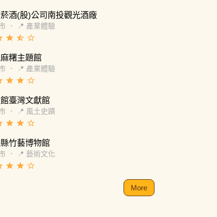
菸酒(股)公司南投觀光酒廠
市
．
📍 產業體驗
de
grade
star_half
star_border
灣麻糬主題館
市
．
📍 產業體驗
de
grade
grade
star_border
史館臺灣文獻館
市
．
📍 風土史蹟
de
grade
grade
star_border
投縣竹藝博物館
市
．
📍 藝術文化
de
grade
grade
star_border
More