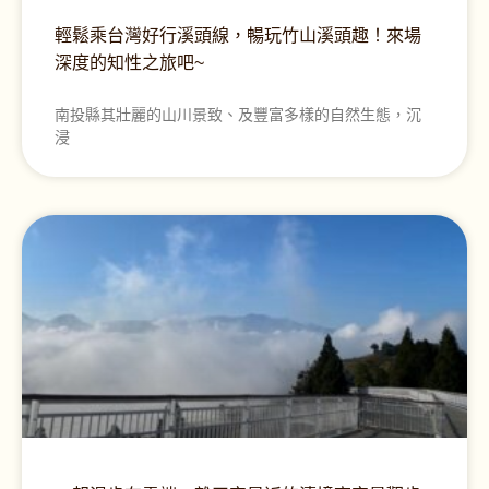
輕鬆乘台灣好行溪頭線，暢玩竹山溪頭趣！來場
深度的知性之旅吧~
南投縣其壯麗的山川景致、及豐富多樣的自然生態，沉
浸