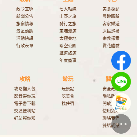
政令宣導
七大軸線
美食探訪
新聞公告
山野之旅
農遊體驗
旅宿情報
騎行之旅
客家樂遊
景區動態
東埔漫遊
原民巡禮
活動快訊
太極美地
宗教探索
行政表單
暗空公園
賞花體驗
鐵道旅遊
年度盛事
攻略
遊玩
關於
攻略懶人包
玩景點
安全政策
影音帶你玩
吃美食
隱私政策
電子書下載
找住宿
開放資料
交通便利站
使用須知
好站報你知
聯絡我們
雙語詞彙