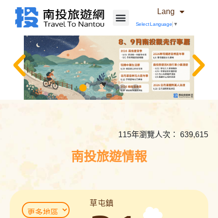
Lang
Select Language
▼
相
關
內
115年瀏覽人次： 639,615
容
連
南投旅遊情報
結
草屯鎮