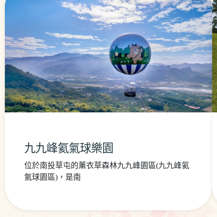
九九峰氦氣球樂園
位於南投草屯的薰衣草森林九九峰園區(九九峰氦
氣球園區)，是南