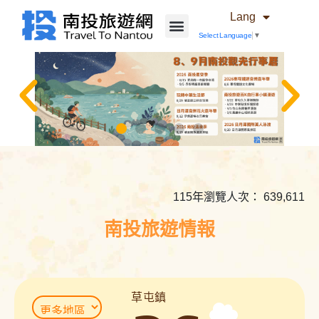
Lang
Select Language
▼
相
關
內
115年瀏覽人次： 639,611
容
連
南投旅遊情報
結
草屯鎮