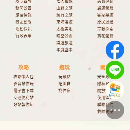
政令宣導
七大軸線
美食探訪
新聞公告
山野之旅
農遊體驗
旅宿情報
騎行之旅
客家樂遊
景區動態
東埔漫遊
原民巡禮
活動快訊
太極美地
宗教探索
行政表單
暗空公園
賞花體驗
鐵道旅遊
年度盛事
攻略
遊玩
關於
攻略懶人包
玩景點
安全政策
影音帶你玩
吃美食
隱私政策
電子書下載
找住宿
開放資料
交通便利站
使用須知
好站報你知
聯絡我們
雙語詞彙