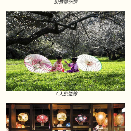
影音帶你玩
７大旅遊線