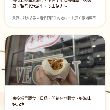
南投武界仙女瀑布，準備小米酒祭祖靈，吹晚
風，聽耆老說故事，吃山豬肉～
武界，對大多數人是個很陌生的地名。 其實它離埔里不
南投埔里蔬食一日遊，開箱在地蔬食、好滋味、
好環境