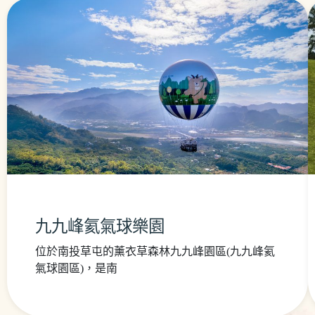
九九峰氦氣球樂園
位於南投草屯的薰衣草森林九九峰園區(九九峰氦
氣球園區)，是南