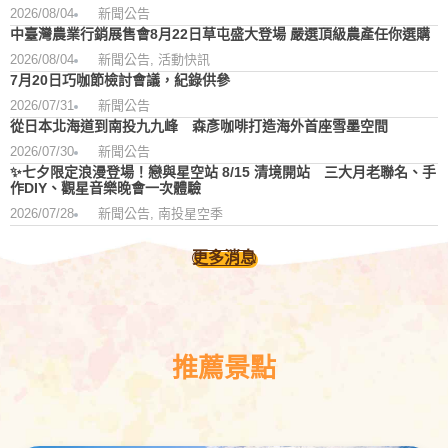
2026/08/04
新聞公告
中臺灣農業行銷展售會8月22日草屯盛大登場 嚴選頂級農產任你選購
2026/08/04
新聞公告
,
活動快訊
7月20日巧咖節檢討會議，紀錄供參
2026/07/31
新聞公告
從日本北海道到南投九九峰 森彥咖啡打造海外首座雪墨空間
2026/07/30
新聞公告
✨七夕限定浪漫登場！戀與星空站 8/15 清境開站 三大月老聯名、手
作DIY、觀星音樂晚會一次體驗
2026/07/28
新聞公告
,
南投星空季
更多消息
推薦景點