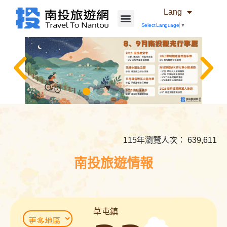
Lang
Select Language
▼
相
關
內
115年瀏覽人次： 639,611
容
連
南投旅遊情報
結
草屯鎮