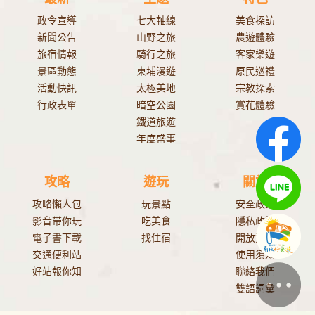
政令宣導
七大軸線
美食探訪
新聞公告
山野之旅
農遊體驗
旅宿情報
騎行之旅
客家樂遊
景區動態
東埔漫遊
原民巡禮
活動快訊
太極美地
宗教探索
行政表單
暗空公園
賞花體驗
鐵道旅遊
年度盛事
攻略
遊玩
關於
攻略懶人包
玩景點
安全政策
影音帶你玩
吃美食
隱私政策
電子書下載
找住宿
開放資料
交通便利站
使用須知
好站報你知
聯絡我們
雙語詞彙