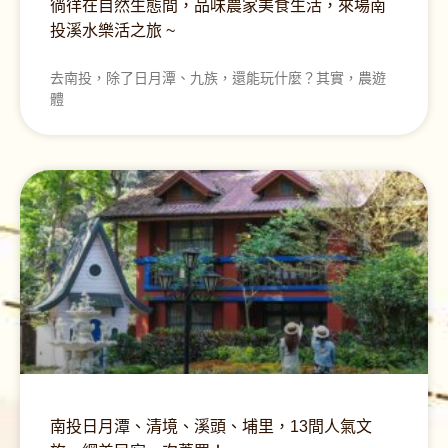
徜徉在自然生態間，品味農家美食生活，來場南
投溪水樂活之旅 ~
去南投，除了日月潭、九族，還能玩什麼？其實，農遊
體
南投日月潭、清境、溪頭、埔里，13間人氣文