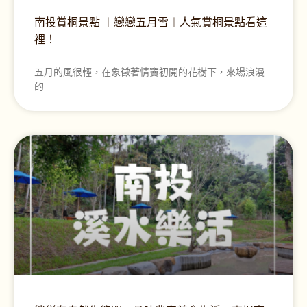
南投賞桐景點 ︱戀戀五月雪︱人氣賞桐景點看這
裡！
五月的風很輕，在象徵著情竇初開的花樹下，來場浪漫
的