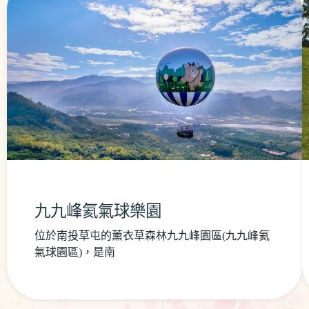
九九峰氦氣球樂園
位於南投草屯的薰衣草森林九九峰園區(九九峰氦
氣球園區)，是南