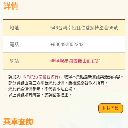
詳情
地址
546台灣南投縣仁愛鄉博望巷96號
電話
+886492802242
網站
清境觀星園景觀山莊官網
・ 請加入
LINE好友(南投智遊行)
，取得本景點最新資訊與活動內容。
・ 部分資訊由第三方平台網友提供，版權歸原著作人所有。
・ 網友評論僅供參考，不代表本站立場。
・ 以上資訊如有疏誤，懇請回報指正。
糾錯回報
乘車查詢