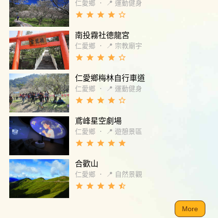
仁愛鄉
．
📍 運動健身
grade
grade
grade
grade
star_border
南投霧社德龍宮
仁愛鄉
．
📍 宗教廟宇
grade
grade
grade
grade
star_border
仁愛鄉梅林自行車道
仁愛鄉
．
📍 運動健身
grade
grade
grade
grade
star_border
鳶峰星空劇場
仁愛鄉
．
📍 遊憩景區
grade
grade
grade
grade
grade
合歡山
仁愛鄉
．
📍 自然景觀
grade
grade
grade
grade
star_half
More