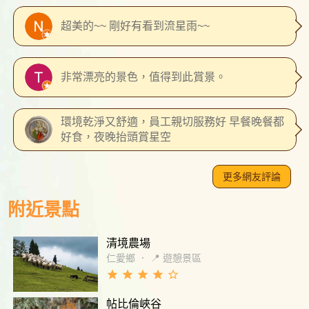
超美的~~ 剛好有看到流星雨~~
非常漂亮的景色，值得到此賞景。
環境乾淨又舒適，員工親切服務好 早餐晚餐都
好食，夜晚抬頭賞星空
更多網友評論
附近景點
清境農場
仁愛鄉
．
📍 遊憩景區
grade
grade
grade
grade
star_border
帖比倫峽谷