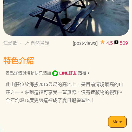
grade
reviews
仁愛鄉
・
📍 自然景觀
[post-views]
4.5
509
特色介紹
景點詳情與活動快訊請加
LINE好友
取得。
此山莊位於海拔2016公尺的高地上，是目前清境最高的山
莊之一。來到這裡可享受一望無際，沒有遮蔽物的視野。
全年均溫16度更讓這裡成了夏日避暑聖地！
More