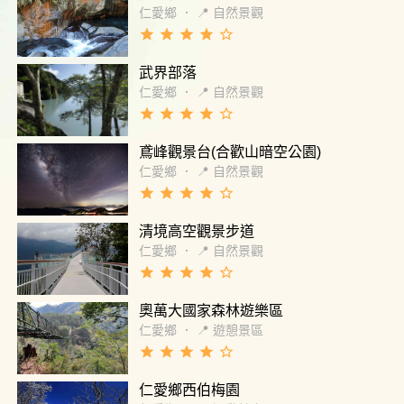
仁愛鄉
．
📍 自然景觀
grade
grade
grade
grade
star_border
武界部落
仁愛鄉
．
📍 自然景觀
grade
grade
grade
grade
star_border
鳶峰觀景台(合歡山暗空公園)
仁愛鄉
．
📍 自然景觀
grade
grade
grade
grade
star_border
清境高空觀景步道
仁愛鄉
．
📍 自然景觀
grade
grade
grade
grade
star_border
奧萬大國家森林遊樂區
仁愛鄉
．
📍 遊憩景區
grade
grade
grade
grade
star_border
仁愛鄉西伯梅園