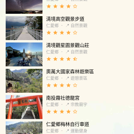
grade
grade
grade
grade
star_border
清境高空觀景步道
仁愛鄉
．
📍 自然景觀
grade
grade
grade
grade
star_border
清境觀星園景觀山莊
仁愛鄉
．
📍 自然景觀
grade
grade
grade
grade
star_half
奧萬大國家森林遊樂區
仁愛鄉
．
📍 遊憩景區
grade
grade
grade
grade
star_border
南投霧社德龍宮
仁愛鄉
．
📍 宗教廟宇
grade
grade
grade
grade
star_border
仁愛鄉梅林自行車道
仁愛鄉
．
📍 運動健身