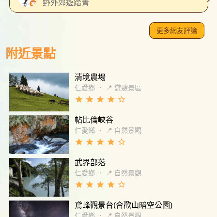
野外郊遊踏青
更多網友評論
附近景點
清境農場
仁愛鄉
．
📍 遊憩景區
grade
grade
grade
grade
star_border
帖比倫峽谷
仁愛鄉
．
📍 自然景觀
grade
grade
grade
grade
star_border
武界部落
仁愛鄉
．
📍 自然景觀
grade
grade
grade
grade
star_border
鳶峰觀景台(合歡山暗空公園)
仁愛鄉
．
📍 自然景觀