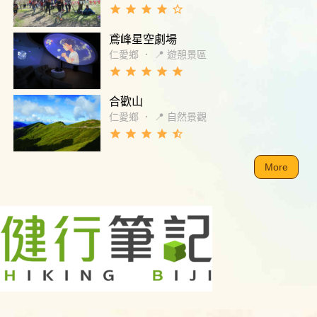
grade
grade
grade
grade
star_border
鳶峰星空劇場
仁愛鄉
．
📍 遊憩景區
grade
grade
grade
grade
grade
合歡山
仁愛鄉
．
📍 自然景觀
grade
grade
grade
grade
star_half
More