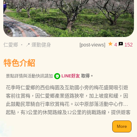
grade
reviews
仁愛鄉
・
📍 運動健身
[post-views]
4
152
特色介紹
景點詳情與活動快訊請加
LINE好友
取得。
花季時仁愛鄉的西伯梅園及互助國小旁的梅花盛開吸引遊
客前往賞梅，因仁愛鄉產業道路狹窄，加上坡度和緩，因
此鼓勵民眾騎自行車欣賞梅花。以中原部落活動中心作為
起點，有3公里的休閒路線及12公里的挑戰路線，提供遊客
選擇騎乘。
More