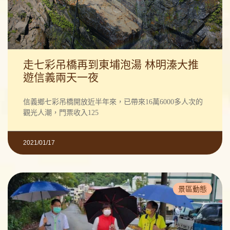
走七彩吊橋再到東埔泡湯 林明溱大推
遊信義兩天一夜
信義鄉七彩吊橋開放近半年來，已帶來16萬6000多人次的
觀光人潮，門票收入125
2021/01/17
景區動態