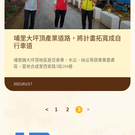
埔里大坪頂產業道路，將計畫拓寬成自
行車道
埔里鎮大坪頂地區是百香果、木瓜、絲瓜等蔬果重要產
區，當地合成里西安路3段204巷
2021/01/17
上
<
1
2
3
>
一
頁