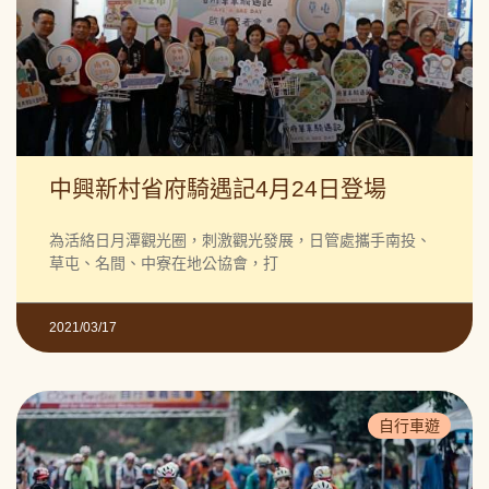
中興新村省府騎遇記4月24日登場
為活絡日月潭觀光圈，刺激觀光發展，日管處攜手南投、
草屯、名間、中寮在地公協會，打
2021/03/17
自行車遊