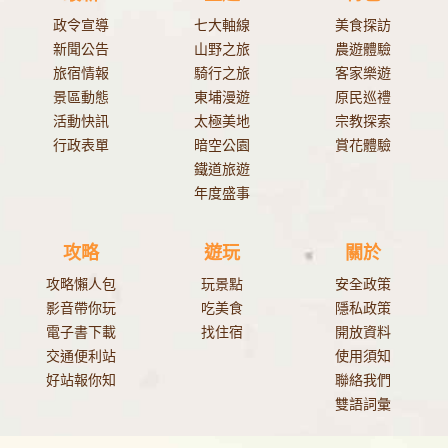
政令宣導
七大軸線
美食探訪
新聞公告
山野之旅
農遊體驗
旅宿情報
騎行之旅
客家樂遊
景區動態
東埔漫遊
原民巡禮
活動快訊
太極美地
宗教探索
行政表單
暗空公園
賞花體驗
鐵道旅遊
年度盛事
攻略
遊玩
關於
攻略懶人包
玩景點
安全政策
影音帶你玩
吃美食
隱私政策
電子書下載
找住宿
開放資料
交通便利站
使用須知
好站報你知
聯絡我們
雙語詞彙