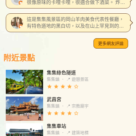
很像原味的卡哩卡哩，很適合做下酒菜。 炸香
蕉 表皮炸得酥脆，鹹甜搭配很好吃，裡面保留
香蕉水份，油收得很乾淨。 回訪率⭐️⭐️⭐️⭐️ 性價
這是集集風景區的岡山羊肉美食代表性餐廳，
比⭐️⭐️⭐️⭐️
有特色道地的黑白切，以及在山上罕見到的鯊
魚煙海鮮美食。
更多網友評論
附近景點
集集綠色隧道
集集鎮
．
📍 遊憩景區
grade
grade
grade
grade
star_border
武昌宮
集集鎮
．
📍 宗教廟宇
grade
grade
grade
grade
star_border
集集車站
集集鎮
．
📍 建築地標