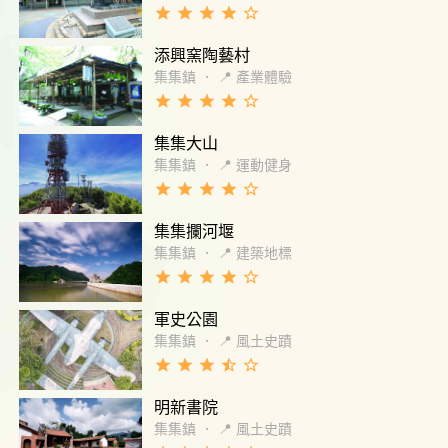
grade
grade
grade
grade
star_border
添興窯陶藝村
集集鎮
．
📍 產業體驗
grade
grade
grade
grade
star_border
集集大山
集集鎮
．
📍 運動健身
grade
grade
grade
grade
star_border
集集攔河堰
集集鎮
．
📍 建築地標
grade
grade
grade
grade
star_border
軍史公園
集集鎮
．
📍 風土史蹟
grade
grade
grade
star_half
star_border
明新書院
集集鎮
．
📍 風土史蹟