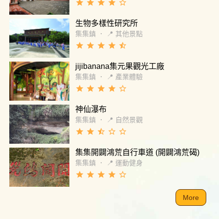
grade
grade
grade
grade
star_border
生物多樣性研究所
集集鎮
．
📍 其他景點
grade
grade
grade
grade
star_half
jijibanana集元果觀光工廠
集集鎮
．
📍 產業體驗
grade
grade
grade
grade
star_border
神仙瀑布
集集鎮
．
📍 自然景觀
grade
grade
star_half
star_border
star_border
集集開闢鴻荒自行車道 (開闢鴻荒碣)
集集鎮
．
📍 運動健身
grade
grade
grade
grade
star_border
More