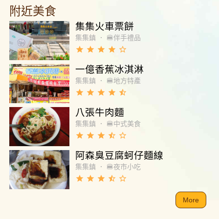
附近美食
集集火車票餅
集集鎮
．
🍔伴手禮品
grade
grade
grade
grade
star_border
一億香蕉冰淇淋
集集鎮
．
🍔地方特產
grade
grade
grade
grade
star_half
八張牛肉麵
集集鎮
．
🍔中式美食
grade
grade
grade
star_half
star_border
阿森臭豆腐蚵仔麵線
集集鎮
．
🍔夜市小吃
grade
grade
grade
star_half
star_border
More