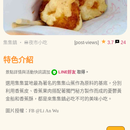
grade
reviews
集集鎮
・
🍔夜市小吃
[post-views]
3.7
24
特色介紹
景點詳情與活動快訊請加
LINE好友
取得。
選用集集當地最為著名的集集山蕉作為原料的基底，分別
利用香蕉皮、香蕉果肉搭配著獨門秘方製作而成的憂鬱黃
金船和香蕉酥，都是來集集鎮必吃不可的美味小吃。
圖片授權：FB @Li An Wu