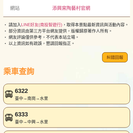
網站
添興窯陶藝村官網
・ 請加入
LINE好友(南投智遊行)
，取得本景點最新資訊與活動內容。
・ 部分資訊由第三方平台網友提供，版權歸原著作人所有。
・ 網友評論僅供參考，不代表本站立場。
・ 以上資訊如有疏誤，懇請回報指正。
糾錯回報
乘車查詢
6322
臺中→南崗→水里
6333
臺中→中興→水里