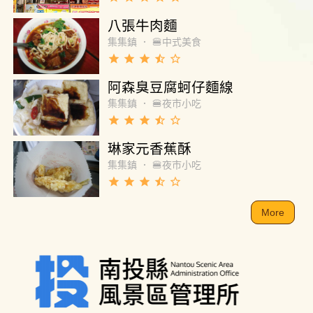
八張牛肉麵
集集鎮
．
🍔中式美食
grade
grade
grade
star_half
star_border
阿森臭豆腐蚵仔麵線
集集鎮
．
🍔夜市小吃
grade
grade
grade
star_half
star_border
琳家元香蕉酥
集集鎮
．
🍔夜市小吃
grade
grade
grade
star_half
star_border
More