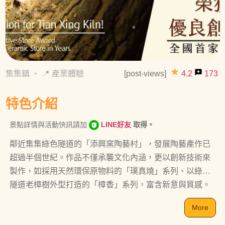
grade
reviews
集集鎮
・
📍 產業體驗
[post-views]
4.2
173
特色介紹
景點詳情與活動快訊請加
LINE好友
取得。
鄰近集集綠色隧道的「添興窯陶藝村」，發展陶藝產作已
超過半個世紀。作品不僅承襲文化內涵，更以創新技術來
製作，如採用天然環保原物料的「璞真燒」系列、以綠色
隧道老樟樹外型打造的「樟香」系列，富含新意與質感。
除了欣賞陶藝產品外，還能參加陶藝體驗等活動，是集集
More
文化旅遊的必去景點。