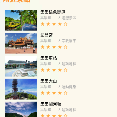
要有多大的信念和勇氣 才能從碎了一地的夢和
瓦礫再站起 這些年他們堅持和努力精進與創新
集集綠色隧道
被經濟部評選 60 年優良創新老店 添興窯也是
第一家陶瓷獲獎的廠商 是全台現存仍燒陶運作
集集鎮
．
📍 遊憩景區
的最老蛇窯 每年的陶藝節出窯具時代藝術價值
grade
grade
grade
grade
star_border
現場除了有許多的遊客和愛陶人士 縣府秘書
武昌宮
長、文化局長、集集鎮長 觀光處長、國史館主
秘都親自蒞臨 從那一張張不斷增加的貴賓介紹
集集鎮
．
📍 宗教廟宇
卡 如今在陶藝界已是不可撼動的地位 雖然假日
grade
grade
grade
grade
star_border
來回車程將近七個多小時 幾乎可以飛一趟夏威
集集車站
夷或印度德里 但妳心裡明白這裡有些人們和故
事 比起舒服和一應俱全的飯店和會館 有更值得
集集鎮
．
📍 建築地標
妳一定要再次回來的意義 另外結合趣味和觀光
grade
grade
grade
grade
star_border
的競賽與遊戲 將傳統陶藝工藝更能傳於一般百
集集大山
姓 許多人都是每年像被制約般回到這 現場還有
許多特色的手創品牌設攤 每一攤都承載著對家
集集鎮
．
📍 運動健身
鄉土地的心意 #故鄉林尾 可愛老闆的直誇主持
grade
grade
grade
grade
star_border
人 熱情送上天然果醬並和主持人合影 特別感謝
集集攔河堰
暖心的 #哈嚕好貝果 闆娘 主持結束遞給主持人
一瓶生命之泉 是有記憶以來喝過最好喝的酸梅
集集鎮
．
📍 建築地標
汁 祝福添興窯繼續往百年工藝之路邁進 生日快
grade
grade
grade
grade
star_border