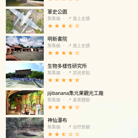
樂：）
軍史公園
集集鎮
．
📍 風土史蹟
grade
grade
grade
star_half
star_border
明新書院
集集鎮
．
📍 風土史蹟
grade
grade
grade
grade
star_border
生物多樣性研究所
集集鎮
．
📍 其他景點
grade
grade
grade
grade
star_half
jijibanana集元果觀光工廠
集集鎮
．
📍 產業體驗
grade
grade
grade
grade
star_border
神仙瀑布
集集鎮
．
📍 自然景觀
grade
grade
star_half
star_border
star_border