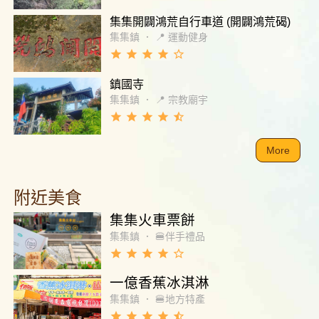
集集開闢鴻荒自行車道 (開闢鴻荒碣)
集集鎮
．
📍 運動健身
grade
grade
grade
grade
star_border
鎮國寺
集集鎮
．
📍 宗教廟宇
grade
grade
grade
grade
star_half
More
附近美食
集集火車票餅
集集鎮
．
🍔伴手禮品
grade
grade
grade
grade
star_border
一億香蕉冰淇淋
集集鎮
．
🍔地方特產
grade
grade
grade
grade
star_half