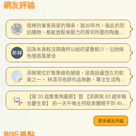
網友評論
很棒的事業商家的傳承，我30年內，每此的到
訪購物，都能放鬆無壓力的買到所要的陶器，
值得推薦的自製廠家
因為本身較沒興趣所以給的星數較少，沿途綠
色隧道風景佳
添興窯位於集集綠色隧道，是南投最悠久的蛇
窯之一。 林清河老師作品無數，專注生活陶，
非常有特色，這幾年與其他藝術家合作，推出
服，推出複合媒材與彩繪生活陶，值得收藏，
【第 20 屆集集陶藝節】暨 【添興窯 63 週年聯
更值得運用在生活中。
合慶生會】 前一天午晚主持結束闔眼不到 4hr
恍惚中穿越過漫天翠綠的林蔭之間 真有讓人來
到童話裡遙遠的鄰國般 19 年前921大地震撼動
更多網友評論
了整個台灣 也改變了新郎家族世代窯廠的命運
那時才剛剛落成的新廠區幾乎全毀 無法想像得
附近景點