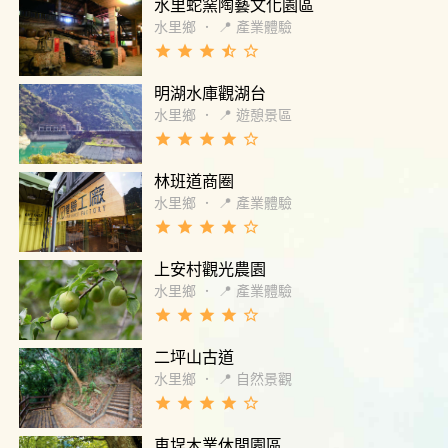
水里蛇窯陶藝文化園區
水里鄉
．
📍 產業體驗
grade
grade
grade
star_half
star_border
明湖水庫觀湖台
水里鄉
．
📍 遊憩景區
grade
grade
grade
grade
star_border
林班道商圈
水里鄉
．
📍 產業體驗
grade
grade
grade
grade
star_border
上安村觀光農園
水里鄉
．
📍 產業體驗
grade
grade
grade
grade
star_border
二坪山古道
水里鄉
．
📍 自然景觀
grade
grade
grade
grade
star_border
車埕木業休閒園區