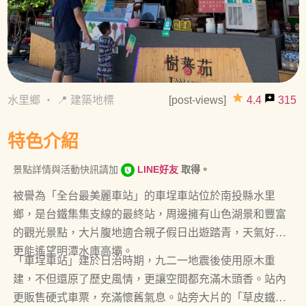
grade
reviews
水里鄉
・
📍 建築地標
[post-views]
4.4
315
特色介紹
景點詳情與活動快訊請加
LINE好友
取得。
被譽為「全台最美麗車站」的車埕車站位於南投縣水里
鄉，是台鐵集集支線的最終站，周邊擁有山色湖景和豐富
的觀光景點，大片腹地適合親子假日出遊踏青，天氣好時
更能遙望明潭水庫高壩。
「車埕車站」建於日治時期，九二一地震後使用原木重
建，不但還原了歷史風情，更讓空間都充滿木頭香。站內
更販售硬式車票，充滿懷舊氣息。站旁大片的「草皮鐵道