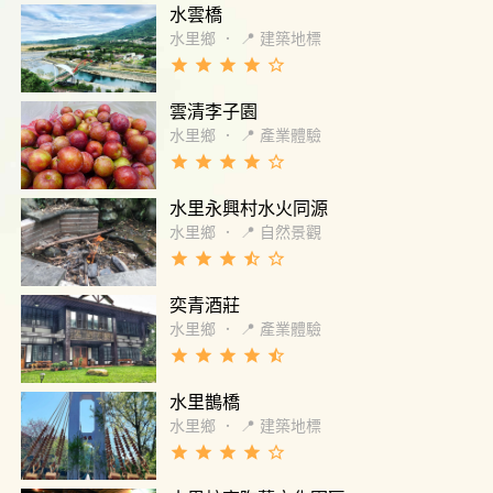
水雲橋
水里鄉
．
📍 建築地標
grade
grade
grade
grade
star_border
雲清李子園
水里鄉
．
📍 產業體驗
grade
grade
grade
grade
star_border
水里永興村水火同源
水里鄉
．
📍 自然景觀
grade
grade
grade
star_half
star_border
奕青酒莊
水里鄉
．
📍 產業體驗
grade
grade
grade
grade
star_half
水里鵲橋
水里鄉
．
📍 建築地標
grade
grade
grade
grade
star_border