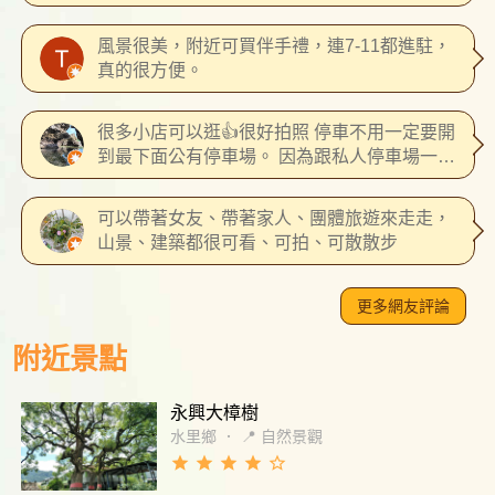
不值停留一兩小時 算下來 比停在台北市更貴
風景很美，附近可買伴手禮，連7-11都進駐，
真的很方便。
很多小店可以逛👍很好拍照 停車不用一定要開
到最下面公有停車場。 因為跟私人停車場一樣
是停一次100元 所以可以停上面再逛下去就好
了~
可以帶著女友、帶著家人、團體旅遊來走走，
山景、建築都很可看、可拍、可散散步
更多網友評論
附近景點
永興大樟樹
水里鄉
．
📍 自然景觀
grade
grade
grade
grade
star_border