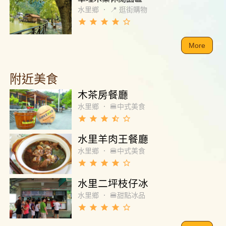
水里鄉
．
📍 逛街購物
grade
grade
grade
grade
star_border
More
附近美食
木茶房餐廳
水里鄉
．
🍔中式美食
grade
grade
grade
star_half
star_border
水里羊肉王餐廳
水里鄉
．
🍔中式美食
grade
grade
grade
grade
star_border
水里二坪枝仔冰
水里鄉
．
🍔甜點冰品
grade
grade
grade
grade
star_border