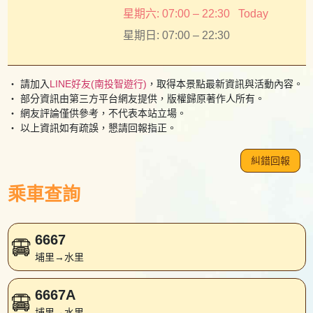
星期六: 07:00 – 22:30
Today
星期日: 07:00 – 22:30
・ 請加入
LINE好友(南投智遊行)
，取得本景點最新資訊與活動內容。
・ 部分資訊由第三方平台網友提供，版權歸原著作人所有。
・ 網友評論僅供參考，不代表本站立場。
・ 以上資訊如有疏誤，懇請回報指正。
糾錯回報
乘車查詢
6667
埔里→水里
6667A
埔里→水里