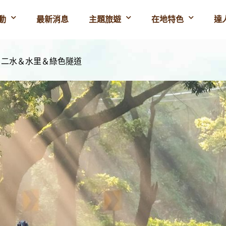
動
最新消息
主題旅遊
在地特色
達
｜二水＆水里＆綠色隧道