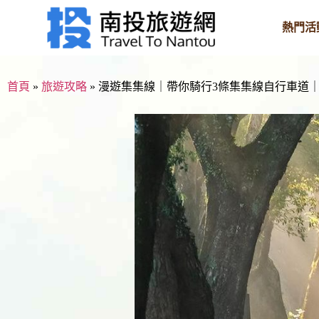
熱門活
首頁
»
旅遊攻略
»
漫遊集集線｜帶你騎行3條集集線自行車道