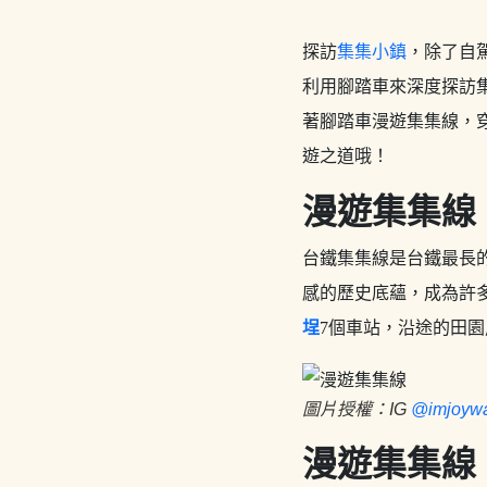
探訪
集集小鎮
，除了自
利用腳踏車來深度探訪
著腳踏車漫遊集集線，
遊之道哦！
漫遊集集線
台鐵集集線是台鐵最長
感的歷史底蘊，成為許
埕
7個車站，沿途的田
圖片授權：IG
@imjoyw
漫遊集集線