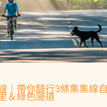
線｜帶你騎行3條集集線
里＆綠色隧道