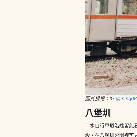
圖片授權：IG
@iping08
八堡圳
二水自行車道沿途皆能
設，在八堡圳公園裡可