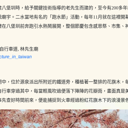
建八堡圳時，給予關鍵技術指導的老先生而建的，至今有200多
統廟宇。二水當地有名的「跑水節」活動，每年11月就在這裡開
禮在八堡圳前奔跑引水熱鬧展開，整個節慶包含感恩祭、市集、
cture_in_taiwan
開中，位於源泉派出所附近的鐵道旁，種植著一整排的花旗木，
自行車穿過其中，每當輕風吹過便落下陣陣的花瓣雨，畫面真是
事先查好時間前來，便能捕捉到火車經過粉紅花旗木下的浪漫景