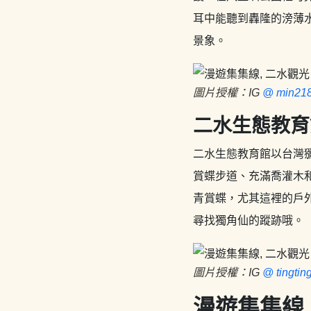
耳中能聽到轟隆的滂薄
景象。
圖片授權：IG
@ min21
二水生態教育
二水生態教育館以台灣
賞蝶步道、充滿喬灌木
青賞蝶，尤其這裡的戶
尋找獨角仙的蹤跡哦。
圖片授權：IG
@ tingtin
漫遊集集線