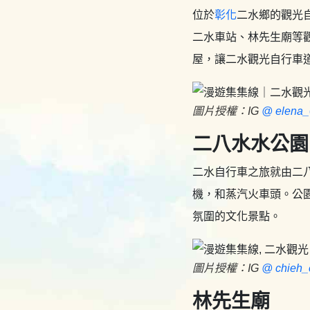
位於
彰化
二水鄉的觀光
二水車站、林先生廟等
屋，讓二水觀光自行車
圖片授權：IG
@ elena_
二八水水公園
二水自行車之旅就由二
機，和蒸汽火車頭。公
氛圍的文化景點。
圖片授權：IG
@ chieh_
林先生廟