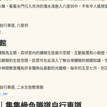
水聲，看著水門引入充沛的濁水溪進入八堡圳中，不免令人遙想
8_
館
獼猴為主題，提供室內的獼猴生態展示空間、互動裝置和小遊戲
和蕨類的生態空間。民眾可在此深入了解台灣獼猴的相關知識，
外林間教室種有許多獨角仙喜歡的光蠟樹，每年的五至七月，別
g_sw
｜集集綠色隧道自行車道