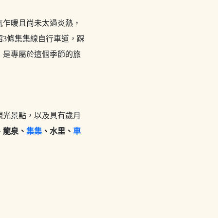
氣乍暖且尚未太過炎熱，
3條集集線自行車道，踩
，是專屬於這個季節的旅
觀光景點，以及具有歲月
、龍泉、
集集
、水里、
車