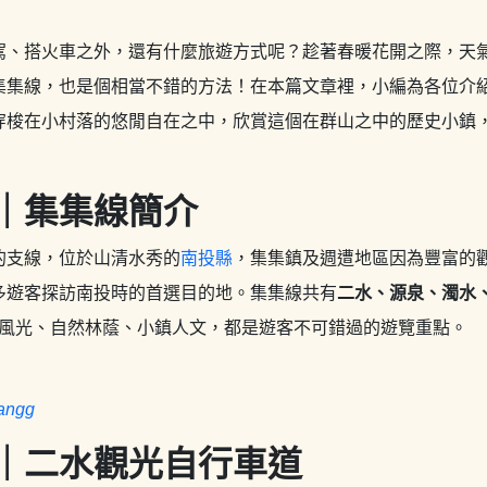
駕、搭火車之外，還有什麼旅遊方式呢？趁著春暖花開之際，天
集集線，也是個相當不錯的方法！在本篇文章裡，小編為各位介紹
穿梭在小村落的悠閒自在之中，欣賞這個在群山之中的歷史小鎮
｜集集線簡介
的支線，位於山清水秀的
南投縣
，集集鎮及週遭地區因為豐富的
多遊客探訪南投時的首選目的地。集集線共有
二水、源泉、濁水
園風光、自然林蔭、小鎮人文，都是遊客不可錯過的遊覽重點。
angg
｜二水觀光自行車道