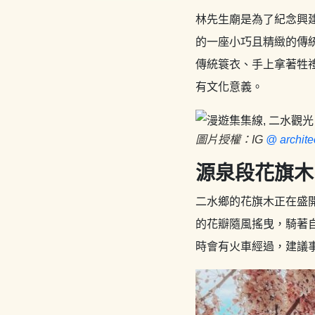
林先生廟是為了紀念興
的一座小巧且精緻的傳
傳統簑衣、手上拿著牲
有文化意義。
圖片授權：IG
@ archite
源泉段花旗木
二水鄉的花旗木正在盛
的花瓣隨風搖曳，騎著
時會有火車經過，建議